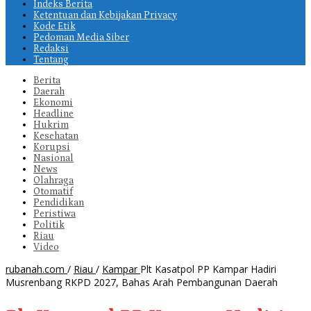
Indeks Berita
Ketentuan dan Kebijakan Privacy
Kode Etik
Pedoman Media Siber
Redaksi
Tentang
Berita
Daerah
Ekonomi
Headline
Hukrim
Kesehatan
Korupsi
Nasional
News
Olahraga
Otomatif
Pendidikan
Peristiwa
Politik
Riau
Video
rubanah.com
/
Riau
/
Kampar
Plt Kasatpol PP Kampar Hadiri
Musrenbang RKPD 2027, Bahas Arah Pembangunan Daerah