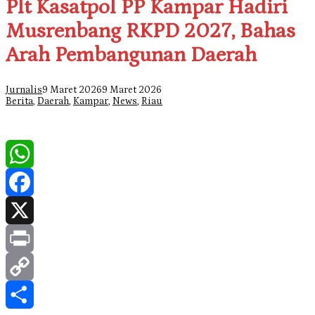
Plt Kasatpol PP Kampar Hadiri
Musrenbang RKPD 2027, Bahas
Arah Pembangunan Daerah
Jurnalis
9 Maret 2026
9 Maret 2026
Berita
,
Daerah
,
Kampar
,
News
,
Riau
WhatsApp
Facebook
X
Print
Copy