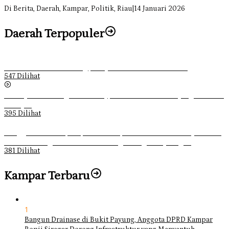
RDP
Di Berita, Daerah, Kampar, Politik, Riau
|
14 Januari 2026
Daerah Terpopuler
Ketika Pemuda Lain Pergi, Panji Citra Memilih Bertahan
547 Dilihat
Sebanyak 70 Orang di Kentucky, AS Tewas usai Diterjang Tornado
Dahsyat
395 Dilihat
Ganggu Ketertiban, Satpol-PP Kampar Bubarkan 4 Remaja Bukan
Muhrim di Tugu Batu Hitam dan Tigo Tungku Sajoangan
381 Dilihat
Kampar Terbaru
1
Bangun Drainase di Bukit Payung, Anggota DPRD Kampar