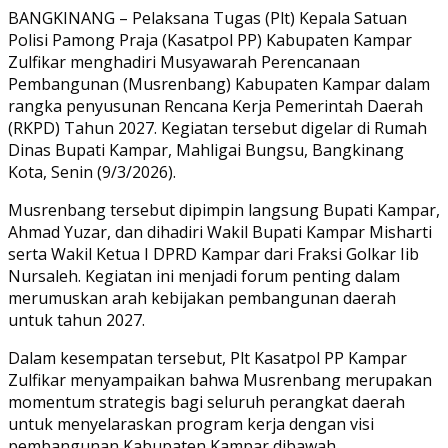
Link
Share
BANGKINANG – Pelaksana Tugas (Plt) Kepala Satuan
Polisi Pamong Praja (Kasatpol PP) Kabupaten Kampar
Zulfikar menghadiri Musyawarah Perencanaan
Pembangunan (Musrenbang) Kabupaten Kampar dalam
rangka penyusunan Rencana Kerja Pemerintah Daerah
(RKPD) Tahun 2027. Kegiatan tersebut digelar di Rumah
Dinas Bupati Kampar, Mahligai Bungsu, Bangkinang
Kota, Senin (9/3/2026).
Musrenbang tersebut dipimpin langsung Bupati Kampar,
Ahmad Yuzar, dan dihadiri Wakil Bupati Kampar Misharti
serta Wakil Ketua I DPRD Kampar dari Fraksi Golkar Iib
Nursaleh. Kegiatan ini menjadi forum penting dalam
merumuskan arah kebijakan pembangunan daerah
untuk tahun 2027.
Dalam kesempatan tersebut, Plt Kasatpol PP Kampar
Zulfikar menyampaikan bahwa Musrenbang merupakan
momentum strategis bagi seluruh perangkat daerah
untuk menyelaraskan program kerja dengan visi
pembangunan Kabupaten Kampar dibawah