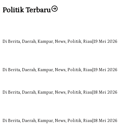
Politik Terbaru
Bangun Drainase di Bukit Payung, Anggota DPRD Kampar Ropii
Siregar Dorong Infrastruktur yang Menyentuh Kebutuhan Dasar
Di Berita, Daerah, Kampar, News, Politik, Riau
|
19 Mei 2026
Anggota Komisi II DPRD Kampar Ropii Siregar Minta Pemkab
Bergerak Cepat Atasi Ancaman Kekosongan Obat demi Wujudkan
Kampar Dihati
Di Berita, Daerah, Kampar, News, Politik, Riau
|
19 Mei 2026
Komisi II DPRD Kampar Sebut Stok Obat RSUD Bangkinang
Terancam Habis Juli 2026
Di Berita, Daerah, Kampar, News, Politik, Riau
|
18 Mei 2026
Sekretaris Fraksi Demokrat DPRD Kampar Rizki Ananda Dorong
Pemulihan Lingkungan dan Kompensasi untuk Warga Sungai
Tapung
Di Berita, Daerah, Kampar, News, Politik, Riau
|
18 Mei 2026
Soal Insentif Dokter, DPRD Kampar Undang RSUD Bangkinang ke