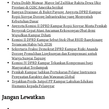
Putra Deddy Mizwar, Mayor Inf Zulfikar Rakita Dewa Ukir
Prestasi di CGSC Amerika Serikat
Bangun Drainase di Bukit Payung, Anggota DPRD Kampar
Ropii Siregar Dorong Infrastruktur yang Menyentuh
Kebutuhan Dasar
Anggota Komisi II DPRD Kampar Ropii Siregar Minta Pemkab
Bergerak Cepat Atasi Ancaman Kekosongan Obat demi
Wujudkan Kampar Dihati
Komisi II DPRD Kampar Sebut Stok Obat RSUD Bangkinang
Terancam Habis Juli 2026
Sekretaris Fraksi Demokrat DPRD Kampar Rizki Ananda
Dorong Pemulihan Lingkungan dan Kompensasi untuk
Warga Sungai Tapung
Komisi IV DPRD Kampar Tekankan Kompensasi bagi
Masyarakat Terdampak
Pemkab Kampar Jadikan Pertukaran Pelajar Instrumen
Penguatan Karakter dan Wawasan Global
Tegakkan Perda, Satpol PP Kampar Lakukan Edukasi
Humanis kepada Pelanggar
Jangan Lewatkan