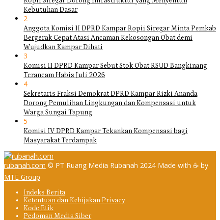
Ropii Siregar Dorong Infrastruktur yang Menyentuh
Kebutuhan Dasar
2
Anggota Komisi II DPRD Kampar Ropii Siregar Minta Pemkab
Bergerak Cepat Atasi Ancaman Kekosongan Obat demi
Wujudkan Kampar Dihati
3
Komisi II DPRD Kampar Sebut Stok Obat RSUD Bangkinang
Terancam Habis Juli 2026
4
Sekretaris Fraksi Demokrat DPRD Kampar Rizki Ananda
Dorong Pemulihan Lingkungan dan Kompensasi untuk
Warga Sungai Tapung
5
Komisi IV DPRD Kampar Tekankan Kompensasi bagi
Masyarakat Terdampak
rubanah.com
© PT Ruang Media Rubanah 2024 Made with ☕ by
MTE Group
Indeks Berita
Ketentuan dan Kebijakan Privacy
Kode Etik
Pedoman Media Siber