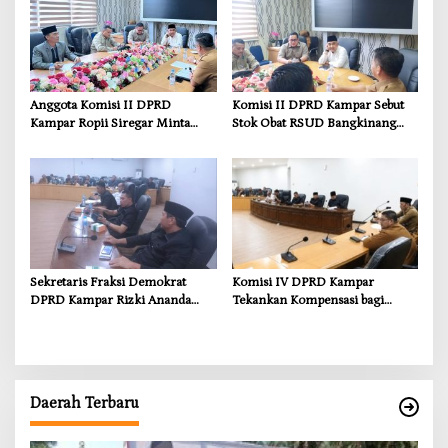
Kebutuhan Dasar
Anggota Komisi II DPRD
Komisi II DPRD Kampar Sebut
Kampar Ropii Siregar Minta
Stok Obat RSUD Bangkinang
Pemkab Bergerak Cepat Atasi
Terancam Habis Juli 2026
Ancaman Kekosongan Obat
demi Wujudkan Kampar Dihati
Sekretaris Fraksi Demokrat
Komisi IV DPRD Kampar
DPRD Kampar Rizki Ananda
Tekankan Kompensasi bagi
Dorong Pemulihan Lingkungan
Masyarakat Terdampak
dan Kompensasi untuk Warga
Sungai Tapung
Daerah Terbaru