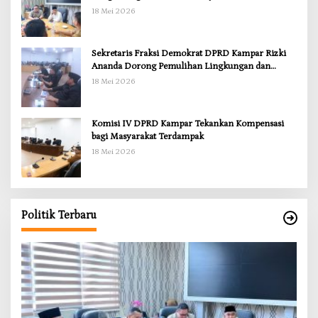
18 Mei 2026
Sekretaris Fraksi Demokrat DPRD Kampar Rizki
Ananda Dorong Pemulihan Lingkungan dan
Kompensasi untuk Warga Sungai Tapung
18 Mei 2026
Komisi IV DPRD Kampar Tekankan Kompensasi
bagi Masyarakat Terdampak
18 Mei 2026
Politik Terbaru