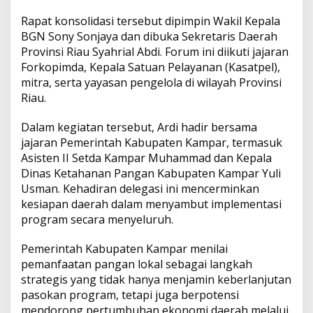
s
Rapat konsolidasi tersebut dipimpin Wakil Kepala
e
s
BGN Sony Sonjaya dan dibuka Sekretaris Daerah
k
Provinsi Riau Syahrial Abdi. Forum ini diikuti jajaran
a
Forkopimda, Kepala Satuan Pelayanan (Kasatpel),
n
mitra, serta yayasan pengelola di wilayah Provinsi
M
B
Riau.
G
Dalam kegiatan tersebut, Ardi hadir bersama
jajaran Pemerintah Kabupaten Kampar, termasuk
Asisten II Setda Kampar Muhammad dan Kepala
Dinas Ketahanan Pangan Kabupaten Kampar Yuli
Usman. Kehadiran delegasi ini mencerminkan
kesiapan daerah dalam menyambut implementasi
program secara menyeluruh.
Pemerintah Kabupaten Kampar menilai
pemanfaatan pangan lokal sebagai langkah
strategis yang tidak hanya menjamin keberlanjutan
pasokan program, tetapi juga berpotensi
mendorong pertumbuhan ekonomi daerah melalui