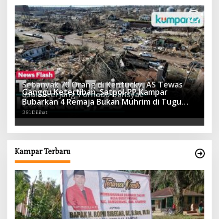
Sebanyak 70 Orang di Kentucky, AS Tewas
Ganggu Ketertiban, Satpol-PP Kampar
usai Diterjang Tornado Dahsyat
Bubarkan 4 Remaja Bukan Muhrim di Tugu
395 Dilihat
Batu Hitam dan Tigo Tungku Sajoangan
381 Dilihat
Kampar Terbaru