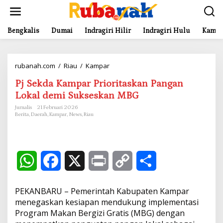
L
e
w
a
Bengkalis
Dumai
Indragiri Hilir
Indragiri Hulu
Kampa
t
i
k
rubanah.com
/
Riau
/
Kampar
P
e
j
k
Pj Sekda Kampar Prioritaskan Pangan
S
o
e
n
Lokal demi Sukseskan MBG
k
t
Jurnalis
21 Februari 2026
d
e
Berita
,
Daerah
,
Kampar
,
News
,
Riau
a
n
K
a
m
p
W
F
X
P
C
S
a
r
h
a
r
o
h
P
PEKANBARU – Pemerintah Kabupaten Kampar
r
a
c
i
p
a
i
menegaskan kesiapan mendukung implementasi
o
Program Makan Bergizi Gratis (MBG) dengan
r
t
e
n
y
r