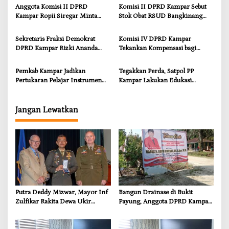
Serikat
Infrastruktur yang Menyentuh
Anggota Komisi II DPRD
Komisi II DPRD Kampar Sebut
Kebutuhan Dasar
Kampar Ropii Siregar Minta
Stok Obat RSUD Bangkinang
Pemkab Bergerak Cepat Atasi
Terancam Habis Juli 2026
Ancaman Kekosongan Obat
Sekretaris Fraksi Demokrat
Komisi IV DPRD Kampar
demi Wujudkan Kampar Dihati
DPRD Kampar Rizki Ananda
Tekankan Kompensasi bagi
Dorong Pemulihan Lingkungan
Masyarakat Terdampak
dan Kompensasi untuk Warga
Pemkab Kampar Jadikan
Tegakkan Perda, Satpol PP
Sungai Tapung
Pertukaran Pelajar Instrumen
Kampar Lakukan Edukasi
Penguatan Karakter dan
Humanis kepada Pelanggar
Wawasan Global
Jangan Lewatkan
Putra Deddy Mizwar, Mayor Inf
Bangun Drainase di Bukit
Zulfikar Rakita Dewa Ukir
Payung, Anggota DPRD Kampar
Prestasi di CGSC Amerika
Ropii Siregar Dorong
Serikat
Infrastruktur yang Menyentuh