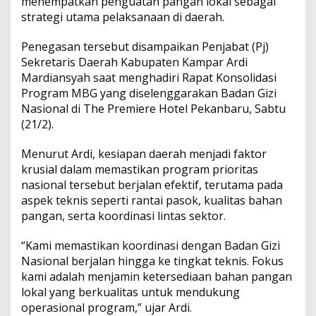
menempatkan penguatan pangan lokal sebagai
i
strategi utama pelaksanaan di daerah.
t
s
b
t
L
e
a
s
Penegasan tersebut disampaikan Penjabat (Pj)
A
o
i
k
Sekretaris Daerah Kabupaten Kampar Ardi
a
Mardiansyah saat menghadiri Rapat Konsolidasi
p
o
n
n
Program MBG yang diselenggarakan Badan Gizi
P
Nasional di The Premiere Hotel Pekanbaru, Sabtu
a
p
k
k
n
(21/2).
g
a
Menurut Ardi, kesiapan daerah menjadi faktor
n
krusial dalam memastikan program prioritas
L
nasional tersebut berjalan efektif, terutama pada
o
k
aspek teknis seperti rantai pasok, kualitas bahan
a
pangan, serta koordinasi lintas sektor.
l
d
“Kami memastikan koordinasi dengan Badan Gizi
e
Nasional berjalan hingga ke tingkat teknis. Fokus
m
i
kami adalah menjamin ketersediaan bahan pangan
S
lokal yang berkualitas untuk mendukung
u
operasional program,” ujar Ardi.
k