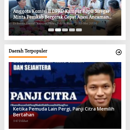
RD
Anggota Komisi II DPRD Kampar Ropii Siregar
K
g
Minta Pemkab Bergerak Cepat Atasi Ancaman
B
Kekosongan Obat demi Wujudkan Kampar Dihati
Di Berita, Daerah, Kampar, News, Politik, Riau
|
19 Mei 2026
Di 
Daerah Terpopuler
Ketika Pemuda Lain Pergi, Panji Citra Memilih
Bertahan
547 Dilihat