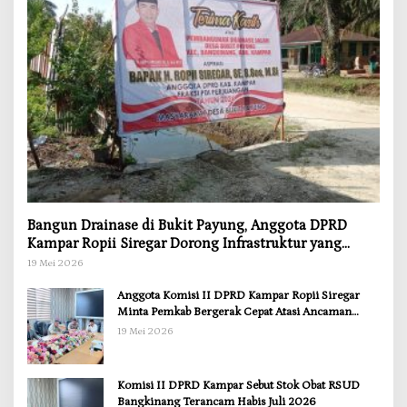
Bangun Drainase di Bukit Payung, Anggota DPRD
Kampar Ropii Siregar Dorong Infrastruktur yang
Menyentuh Kebutuhan Dasar
19 Mei 2026
Anggota Komisi II DPRD Kampar Ropii Siregar
Minta Pemkab Bergerak Cepat Atasi Ancaman
Kekosongan Obat demi Wujudkan Kampar Dihati
19 Mei 2026
Komisi II DPRD Kampar Sebut Stok Obat RSUD
Bangkinang Terancam Habis Juli 2026