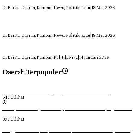
Terancam Habis Juli 2026
Di Berita, Daerah, Kampar, News, Politik, Riau
|
18 Mei 2026
Sekretaris Fraksi Demokrat DPRD Kampar Rizki Ananda Dorong
Pemulihan Lingkungan dan Kompensasi untuk Warga Sungai
Tapung
Di Berita, Daerah, Kampar, News, Politik, Riau
|
18 Mei 2026
Soal Insentif Dokter, DPRD Kampar Undang RSUD Bangkinang ke
RDP
Di Berita, Daerah, Kampar, Politik, Riau
|
14 Januari 2026
Daerah Terpopuler
Ketika Pemuda Lain Pergi, Panji Citra Memilih Bertahan
544 Dilihat
Sebanyak 70 Orang di Kentucky, AS Tewas usai Diterjang Tornado
Dahsyat
395 Dilihat
Ganggu Ketertiban, Satpol-PP Kampar Bubarkan 4 Remaja Bukan