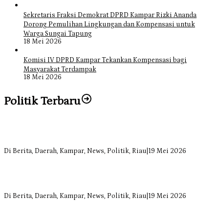
Sekretaris Fraksi Demokrat DPRD Kampar Rizki Ananda
Dorong Pemulihan Lingkungan dan Kompensasi untuk
Warga Sungai Tapung
18 Mei 2026
Komisi IV DPRD Kampar Tekankan Kompensasi bagi
Masyarakat Terdampak
18 Mei 2026
Politik Terbaru
Bangun Drainase di Bukit Payung, Anggota DPRD Kampar Ropii
Siregar Dorong Infrastruktur yang Menyentuh Kebutuhan Dasar
Di Berita, Daerah, Kampar, News, Politik, Riau
|
19 Mei 2026
Anggota Komisi II DPRD Kampar Ropii Siregar Minta Pemkab
Bergerak Cepat Atasi Ancaman Kekosongan Obat demi Wujudkan
Kampar Dihati
Di Berita, Daerah, Kampar, News, Politik, Riau
|
19 Mei 2026
Komisi II DPRD Kampar Sebut Stok Obat RSUD Bangkinang