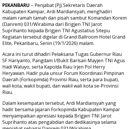
Link
Share
PEKANBARU
– Penjabat (Pj) Sekretaris Daerah
Kabupaten Kampar, Ardi Mardiansyah, menghadiri
malam ramah tamah dan pisah sambut Komandan Korem
(Danrem) 031/Wirabima dari Brigjen TNI Jarot
Suprihanto kepada Brigjen TNI Agustatius Sitepu.
Kegiatan tersebut digelar di Grand Ballroom Hotel Grand
Elite, Pekanbaru, Senin (19/1/2026) malam.
Acara ini turut dihadiri Pelaksana Tugas Gubernur Riau
SF Hariyanto, Pangdam I/Bukit Barisan Mayjen TNI Agus
Hadi Waluyo, serta Kapolda Riau Irjen Pol Herry
Heryawan. Hadir pula unsur Forum Koordinasi Pimpinan
Daerah (Forkopimda) Provinsi Riau, serta para bupati,
wali kota, wakil bupati, dan wakil wali kota se-Provinsi
Riau.
Dalam kesempatan tersebut, Ardi Mardiansyah yang
hadir bersama jajaran Forkopimda Kabupaten Kampar
menyampaikan apresiasi kepada Brigjen TNI Jarot
Suprihanto atas pengabdian dan dedikasinya selama
menjabat sebagai Danrem 031/Wirabima.