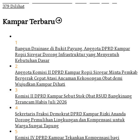
Muhrim di Tugu Batu Hitam dan Tigo Tungku Sajoangan
379 Dilihat
Kampar Terbaru
1
Bangun Drainase di Bukit Payung, Anggota DPRD Kampar
Ropii Siregar Dorong Infrastruktur yang Menyentuh
Kebutuhan Dasar
2
Anggota Komisi II DPRD Kampar Ropii Siregar Minta Pemkab
Bergerak Cepat Atasi Ancaman Kekosongan Obat demi
Wujudkan Kampar Dihati
3
Komisi II DPRD Kampar Sebut Stok Obat RSUD Bangkinang
Terancam Habis Juli 2026
4
Sekretaris Fraksi Demokrat DPRD Kampar Rizki Ananda
Dorong Pemulihan Lingkungan dan Kompensasi untuk
Warga Sungai Tapung
5
Komisi IV DPRD Kampar Tekankan Kompensasi bagi