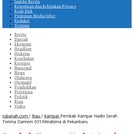
Indeks Berita
Ketentuan dan Kebijakan Privacy
Kode Etik
Pedoman Media Siber
Redaksi
Tentang
Berita
Daerah
Ekonomi
Headline
Hukrim
Kesehatan
Korupsi
Nasional
News
Olahraga
Otomatif
Pendidikan
Peristiwa
Politik
Riau
Video
rubanah.com
/
Riau
/
Kampar
Pemkab Kampar Hadiri Serah
Terima Danrem 031/Wirabima di Pekanbaru