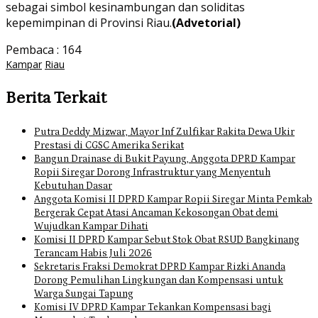
sebagai simbol kesinambungan dan soliditas
kepemimpinan di Provinsi Riau.
(Advetorial)
Pembaca :
164
Kampar
Riau
Berita Terkait
Putra Deddy Mizwar, Mayor Inf Zulfikar Rakita Dewa Ukir
Prestasi di CGSC Amerika Serikat
Bangun Drainase di Bukit Payung, Anggota DPRD Kampar
Ropii Siregar Dorong Infrastruktur yang Menyentuh
Kebutuhan Dasar
Anggota Komisi II DPRD Kampar Ropii Siregar Minta Pemkab
Bergerak Cepat Atasi Ancaman Kekosongan Obat demi
Wujudkan Kampar Dihati
Komisi II DPRD Kampar Sebut Stok Obat RSUD Bangkinang
Terancam Habis Juli 2026
Sekretaris Fraksi Demokrat DPRD Kampar Rizki Ananda
Dorong Pemulihan Lingkungan dan Kompensasi untuk
Warga Sungai Tapung
Komisi IV DPRD Kampar Tekankan Kompensasi bagi