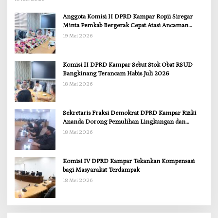
Anggota Komisi II DPRD Kampar Ropii Siregar
Minta Pemkab Bergerak Cepat Atasi Ancaman
Kekosongan Obat demi Wujudkan Kampar Dihati
19 Mei 2026
Komisi II DPRD Kampar Sebut Stok Obat RSUD
Bangkinang Terancam Habis Juli 2026
18 Mei 2026
Sekretaris Fraksi Demokrat DPRD Kampar Rizki
Ananda Dorong Pemulihan Lingkungan dan
Kompensasi untuk Warga Sungai Tapung
18 Mei 2026
Komisi IV DPRD Kampar Tekankan Kompensasi
bagi Masyarakat Terdampak
18 Mei 2026