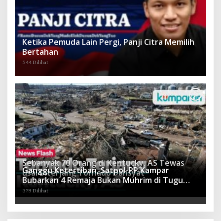
Ketika Pemuda Lain Pergi, Panji Citra Memilih
Bertahan
544 Dilihat
Sebanyak 70 Orang di Kentucky, AS Tewas
Ganggu Ketertiban, Satpol-PP Kampar
usai Diterjang Tornado Dahsyat
Bubarkan 4 Remaja Bukan Muhrim di Tugu
395 Dilihat
Batu Hitam dan Tigo Tungku Sajoangan
379 Dilihat