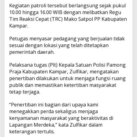
p
Kegiatan patroli tersebut berlangsung sejak pukul
p
k
k
a
10.00 hingga 16.00 WIB dengan melibatkan Regu
r
Tim Reaksi Cepat (TRC) Mako Satpol PP Kabupaten
T
Kampar.
u
r
u
Petugas menyasar pedagang yang berjualan tidak
n
sesuai dengan lokasi yang telah ditetapkan
T
pemerintah daerah.
a
n
g
Pelaksana tugas (Plt) Kepala Satuan Polisi Pamong
a
Praja Kabupaten Kampar, Zulfikar, mengatakan
n
penertiban dilakukan untuk menjaga fungsi ruang
publik dan memastikan ketertiban masyarakat
tetap terjaga.
“Penertiban ini bagian dari upaya kami
menegakkan perda sekaligus menjaga
kenyamanan masyarakat yang beraktivitas di
Lapangan Merdeka,” kata Zulfikar dalam
keterangan tertulis.