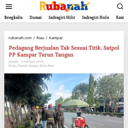
L
e
w
a
Bengkalis
Dumai
Indragiri Hilir
Indragiri Hulu
Kampa
t
i
k
rubanah.com
/
Riau
/
Kampar
P
e
e
k
Pedagang Berjualan Tak Sesuai Titik, Satpol
d
o
a
n
PP Kampar Turun Tangan
g
t
Jurnalis
5 Februari 2026
a
e
Berita
,
Daerah
,
Kampar
,
News
,
Riau
n
n
g
B
e
r
j
u
a
l
a
n
T