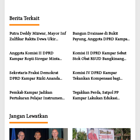
Berita Terkait
Putra Deddy Mizwar, Mayor Inf
Bangun Drainase di Bukit
Zulfikar Rakita Dewa Ukir
Payung, Anggota DPRD Kampar
Prestasi di CGSC Amerika
Ropii Siregar Dorong
Serikat
Infrastruktur yang Menyentuh
Anggota Komisi II DPRD
Komisi II DPRD Kampar Sebut
Kebutuhan Dasar
Kampar Ropii Siregar Minta
Stok Obat RSUD Bangkinang
Pemkab Bergerak Cepat Atasi
Terancam Habis Juli 2026
Ancaman Kekosongan Obat
Sekretaris Fraksi Demokrat
Komisi IV DPRD Kampar
demi Wujudkan Kampar Dihati
DPRD Kampar Rizki Ananda
Tekankan Kompensasi bagi
Dorong Pemulihan Lingkungan
Masyarakat Terdampak
dan Kompensasi untuk Warga
Pemkab Kampar Jadikan
Tegakkan Perda, Satpol PP
Sungai Tapung
Pertukaran Pelajar Instrumen
Kampar Lakukan Edukasi
Penguatan Karakter dan
Humanis kepada Pelanggar
Wawasan Global
Jangan Lewatkan