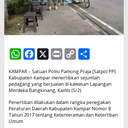
a
k
S
e
s
u
a
i
T
i
W
F
X
P
C
S
t
i
k
h
a
r
o
h
,
KAMPAR – Satuan Polisi Pamong Praja (Satpol PP)
S
a
c
i
p
a
Kabupaten Kampar menertibkan sejumlah
a
pedagang yang berjualan di kawasan Lapangan
t
t
e
n
y
r
Merdeka Bangkinang, Kamis (5/2).
p
o
s
b
t
L
e
l
Penertiban dilakukan dalam rangka penegakan
P
Peraturan Daerah Kabupaten Kampar Nomor 8
P
A
o
i
Tahun 2017 tentang Ketenteraman dan Ketertiban
K
Umum.
a
p
o
n
m