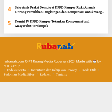
4
Sekretaris Fraksi Demokrat DPRD Kampar Rizki Ananda
Dorong Pemulihan Lingkungan dan Kompensasi untuk Warga
Sungai Tapung
5
Komisi IV DPRD Kampar Tekankan Kompensasi bagi
Masyarakat Terdampak
rubanah.com
© PT Ruang Media Rubanah 2024 Made with
by
MTE Group
Indeks Berita
Ketentuan dan Kebijakan Privacy
Kode Etik
Pedoman Media Siber
Redaksi
Tentang