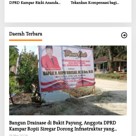
DPRD Kampar Rizki Ananda
Tekankan Kompensasi bagi
Dorong Pemulihan Lingkungan
Masyarakat Terdampak
dan Kompensasi untuk Warga
Sungai Tapung
Daerah Terbaru
Bangun Drainase di Bukit Payung, Anggota DPRD
Kampar Ropii Siregar Dorong Infrastruktur yang
Menyentuh Kebutuhan Dasar
19 Mei 2026