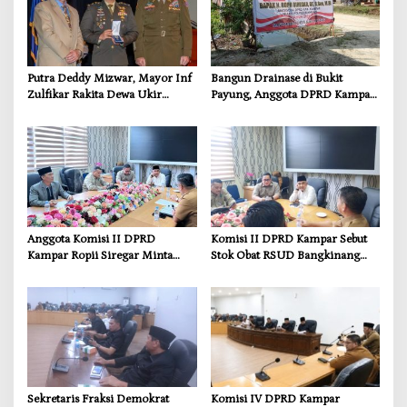
Putra Deddy Mizwar, Mayor Inf
Bangun Drainase di Bukit
Zulfikar Rakita Dewa Ukir
Payung, Anggota DPRD Kampar
Prestasi di CGSC Amerika
Ropii Siregar Dorong
Serikat
Infrastruktur yang Menyentuh
Kebutuhan Dasar
Anggota Komisi II DPRD
Komisi II DPRD Kampar Sebut
Kampar Ropii Siregar Minta
Stok Obat RSUD Bangkinang
Pemkab Bergerak Cepat Atasi
Terancam Habis Juli 2026
Ancaman Kekosongan Obat
demi Wujudkan Kampar Dihati
Sekretaris Fraksi Demokrat
Komisi IV DPRD Kampar