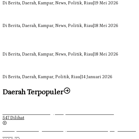
Di Berita, Daerah, Kampar, News, Politik, Riau
|
19 Mei 2026
Komisi II DPRD Kampar Sebut Stok Obat RSUD Bangkinang
Terancam Habis Juli 2026
Di Berita, Daerah, Kampar, News, Politik, Riau
|
18 Mei 2026
Sekretaris Fraksi Demokrat DPRD Kampar Rizki Ananda Dorong
Pemulihan Lingkungan dan Kompensasi untuk Warga Sungai
Tapung
Di Berita, Daerah, Kampar, News, Politik, Riau
|
18 Mei 2026
Soal Insentif Dokter, DPRD Kampar Undang RSUD Bangkinang ke
RDP
Di Berita, Daerah, Kampar, Politik, Riau
|
14 Januari 2026
Daerah Terpopuler
Ketika Pemuda Lain Pergi, Panji Citra Memilih Bertahan
547 Dilihat
Sebanyak 70 Orang di Kentucky, AS Tewas usai Diterjang Tornado
Dahsyat