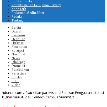
Indeks Berita
Ketentuan dan Kebijakan Privacy
Kode Etik
Pedoman Media Siber
Redaksi
Tentang
Berita
Daerah
Ekonomi
Headline
Hukrim
Kesehatan
Korupsi
Nasional
News
Olahraga
Otomatif
Pendidikan
Peristiwa
Politik
Riau
Video
rubanah.com
/
Riau
/
Kampar
Misharti Serukan Penguatan Literasi
Digital Guru di Riau Edutech Campus Summit 2