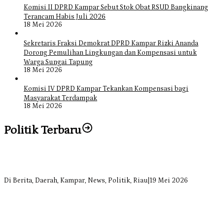
Komisi II DPRD Kampar Sebut Stok Obat RSUD Bangkinang
Terancam Habis Juli 2026
18 Mei 2026
Sekretaris Fraksi Demokrat DPRD Kampar Rizki Ananda
Dorong Pemulihan Lingkungan dan Kompensasi untuk
Warga Sungai Tapung
18 Mei 2026
Komisi IV DPRD Kampar Tekankan Kompensasi bagi
Masyarakat Terdampak
18 Mei 2026
Politik Terbaru
Bangun Drainase di Bukit Payung, Anggota DPRD Kampar Ropii
Siregar Dorong Infrastruktur yang Menyentuh Kebutuhan Dasar
Di Berita, Daerah, Kampar, News, Politik, Riau
|
19 Mei 2026
Anggota Komisi II DPRD Kampar Ropii Siregar Minta Pemkab
Bergerak Cepat Atasi Ancaman Kekosongan Obat demi Wujudkan
Kampar Dihati