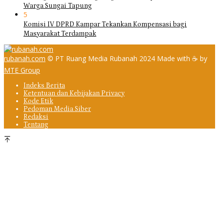
Warga Sungai Tapung
5
Komisi IV DPRD Kampar Tekankan Kompensasi bagi
Masyarakat Terdampak
rubanah.com
© PT Ruang Media Rubanah 2024 Made with ☕ by
MTE Group
Indeks Berita
Ketentuan dan Kebijakan Privacy
Kode Etik
Pedoman Media Siber
Redaksi
Tentang