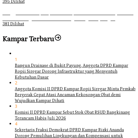
395 Dilihat
Ganggu Ketertiban, Satpol-PP Kampar Bubarkan 4 Remaja Bukan
Muhrim di Tugu Batu Hitam dan Tigo Tungku Sajoangan
381 Dilihat
Kampar Terbaru
1
Bangun Drainase di Bukit Payung, Anggota DPRD Kampar
Ropii Siregar Dorong Infrastruktur yang Menyentuh
Kebutuhan Dasar
2
Anggota Komisi II DPRD Kampar Ropii Siregar Minta Pemkab
Bergerak Cepat Atasi Ancaman Kekosongan Obat demi
Wujudkan Kampar Dihati
3
Komisi II DPRD Kampar Sebut Stok Obat RSUD Bangkinang
Terancam Habis Juli 2026
4
Sekretaris Fraksi Demokrat DPRD Kampar Rizki Ananda
Dorong Pemulihan Lingkungan dan Kompensasi untuk