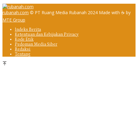
rubanah.com
© PT Ruang Media Rubanah 2024 Made with ☕ by
MTE Group
Indeks Berita
Ketentuan dan Kebijakan Privacy
Kode Etik
Pedoman Media Siber
Redaksi
Tentang