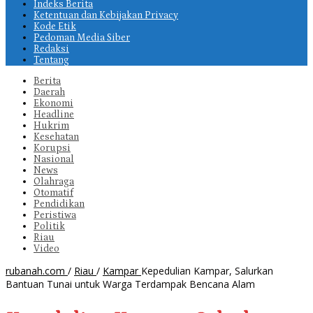
Indeks Berita
Ketentuan dan Kebijakan Privacy
Kode Etik
Pedoman Media Siber
Redaksi
Tentang
Berita
Daerah
Ekonomi
Headline
Hukrim
Kesehatan
Korupsi
Nasional
News
Olahraga
Otomatif
Pendidikan
Peristiwa
Politik
Riau
Video
rubanah.com
/
Riau
/
Kampar
Kepedulian Kampar, Salurkan
Bantuan Tunai untuk Warga Terdampak Bencana Alam