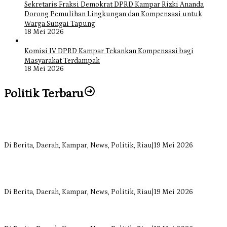
Sekretaris Fraksi Demokrat DPRD Kampar Rizki Ananda
Dorong Pemulihan Lingkungan dan Kompensasi untuk
Warga Sungai Tapung
18 Mei 2026
Komisi IV DPRD Kampar Tekankan Kompensasi bagi
Masyarakat Terdampak
18 Mei 2026
Politik Terbaru
Bangun Drainase di Bukit Payung, Anggota DPRD Kampar Ropii
Siregar Dorong Infrastruktur yang Menyentuh Kebutuhan Dasar
Di Berita, Daerah, Kampar, News, Politik, Riau
|
19 Mei 2026
Anggota Komisi II DPRD Kampar Ropii Siregar Minta Pemkab
Bergerak Cepat Atasi Ancaman Kekosongan Obat demi Wujudkan
Kampar Dihati
Di Berita, Daerah, Kampar, News, Politik, Riau
|
19 Mei 2026
Komisi II DPRD Kampar Sebut Stok Obat RSUD Bangkinang
Terancam Habis Juli 2026