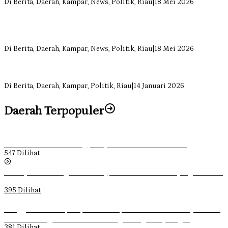
Di Berita, Daerah, Kampar, News, Politik, Riau
|
18 Mei 2026
Sekretaris Fraksi Demokrat DPRD Kampar Rizki Ananda Dorong
Pemulihan Lingkungan dan Kompensasi untuk Warga Sungai
Tapung
Di Berita, Daerah, Kampar, News, Politik, Riau
|
18 Mei 2026
Soal Insentif Dokter, DPRD Kampar Undang RSUD Bangkinang ke
RDP
Di Berita, Daerah, Kampar, Politik, Riau
|
14 Januari 2026
Daerah Terpopuler
Ketika Pemuda Lain Pergi, Panji Citra Memilih Bertahan
547 Dilihat
Sebanyak 70 Orang di Kentucky, AS Tewas usai Diterjang Tornado
Dahsyat
395 Dilihat
Ganggu Ketertiban, Satpol-PP Kampar Bubarkan 4 Remaja Bukan
Muhrim di Tugu Batu Hitam dan Tigo Tungku Sajoangan
381 Dilihat