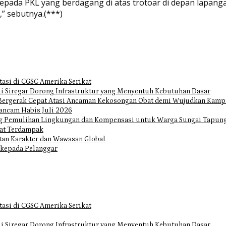
pada PKL yang berdagang di atas trotoar di depan lapang
” sebutnya.(***)
tasi di CGSC Amerika Serikat
i Siregar Dorong Infrastruktur yang Menyentuh Kebutuhan Dasar
Bergerak Cepat Atasi Ancaman Kekosongan Obat demi Wujudkan Kampa
ancam Habis Juli 2026
ng Pemulihan Lingkungan dan Kompensasi untuk Warga Sungai Tapun
at Terdampak
tan Karakter dan Wawasan Global
 kepada Pelanggar
tasi di CGSC Amerika Serikat
i Siregar Dorong Infrastruktur yang Menyentuh Kebutuhan Dasar