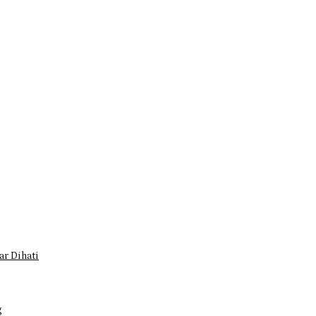
r Dihati
g