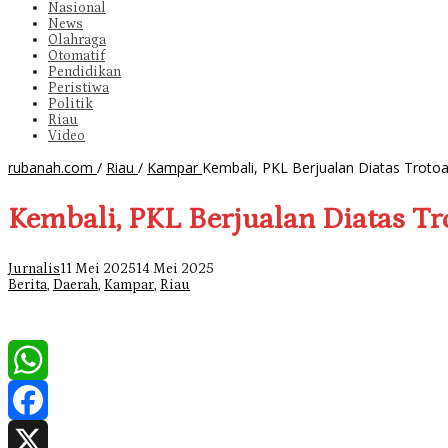
Nasional
News
Olahraga
Otomatif
Pendidikan
Peristiwa
Politik
Riau
Video
rubanah.com
/
Riau
/
Kampar
Kembali, PKL Berjualan Diatas Troto
Kembali, PKL Berjualan Diatas Tr
Jurnalis
11 Mei 2025
14 Mei 2025
Berita
,
Daerah
,
Kampar
,
Riau
WhatsApp
Facebook