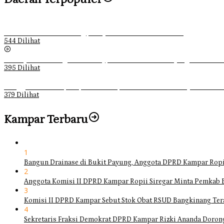
Ketika Pemuda Lain Pergi, Panji Citra Memilih Bertahan
544 Dilihat
Sebanyak 70 Orang di Kentucky, AS Tewas usai Diterjang Tornado 
395 Dilihat
Ganggu Ketertiban, Satpol-PP Kampar Bubarkan 4 Remaja Bukan M
379 Dilihat
Kampar Terbaru
1
Bangun Drainase di Bukit Payung, Anggota DPRD Kampar Ropi
2
Anggota Komisi II DPRD Kampar Ropii Siregar Minta Pemkab 
3
Komisi II DPRD Kampar Sebut Stok Obat RSUD Bangkinang Ter
4
Sekretaris Fraksi Demokrat DPRD Kampar Rizki Ananda Doro