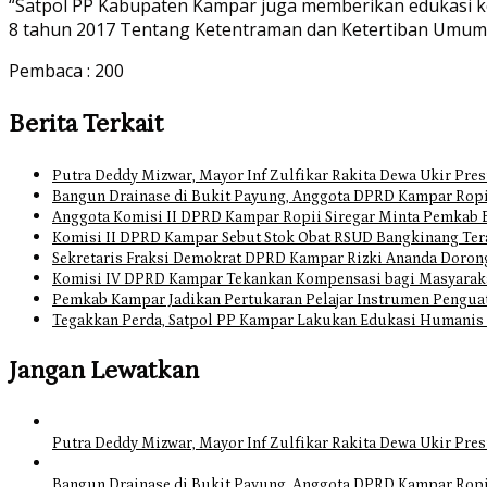
“Satpol PP Kabupaten Kampar juga memberikan edukasi ke
8 tahun 2017 Tentang Ketentraman dan Ketertiban Umum,
Pembaca :
200
Berita Terkait
Putra Deddy Mizwar, Mayor Inf Zulfikar Rakita Dewa Ukir Pres
Bangun Drainase di Bukit Payung, Anggota DPRD Kampar Ropi
Anggota Komisi II DPRD Kampar Ropii Siregar Minta Pemkab 
Komisi II DPRD Kampar Sebut Stok Obat RSUD Bangkinang Ter
Sekretaris Fraksi Demokrat DPRD Kampar Rizki Ananda Doro
Komisi IV DPRD Kampar Tekankan Kompensasi bagi Masyarak
Pemkab Kampar Jadikan Pertukaran Pelajar Instrumen Pengua
Tegakkan Perda, Satpol PP Kampar Lakukan Edukasi Humanis
Jangan Lewatkan
Putra Deddy Mizwar, Mayor Inf Zulfikar Rakita Dewa Ukir Pres
Bangun Drainase di Bukit Payung, Anggota DPRD Kampar Ropi