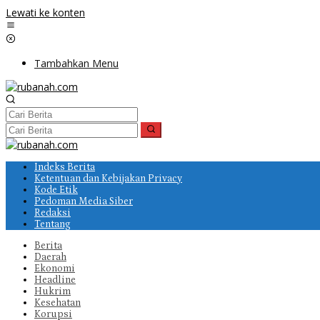
Lewati ke konten
Tambahkan Menu
Indeks Berita
Ketentuan dan Kebijakan Privacy
Kode Etik
Pedoman Media Siber
Redaksi
Tentang
Berita
Daerah
Ekonomi
Headline
Hukrim
Kesehatan
Korupsi