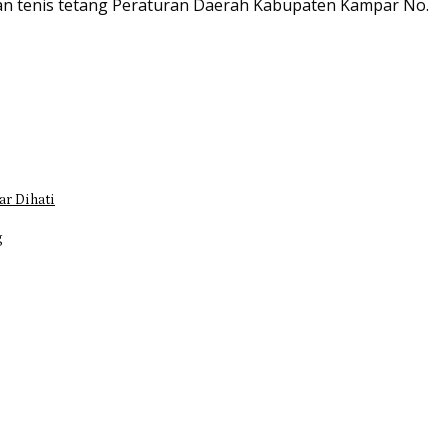
an tenis tetang Peraturan Daerah Kabupaten Kampar No.
r Dihati
g