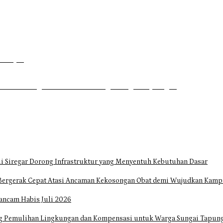
Dahsyat
uhrim di Tugu Batu Hitam dan Tigo Tungku Sajoangan
i Siregar Dorong Infrastruktur yang Menyentuh Kebutuhan Dasar
Bergerak Cepat Atasi Ancaman Kekosongan Obat demi Wujudkan Kampa
ancam Habis Juli 2026
ng Pemulihan Lingkungan dan Kompensasi untuk Warga Sungai Tapun