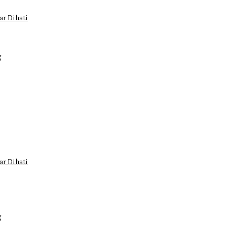
r Dihati
g
r Dihati
g