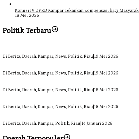
Komisi IV DPRD Kampar Tekankan Kompensasi bagi Masyarak
18 Mei 2026
Politik Terbaru
Bangun Drainase di Bukit Payung, Anggota DPRD Kampar Ropii Sire
Di Berita, Daerah, Kampar, News, Politik, Riau
|
19 Mei 2026
Anggota Komisi II DPRD Kampar Ropii Siregar Minta Pemkab Berge
Di Berita, Daerah, Kampar, News, Politik, Riau
|
19 Mei 2026
Komisi II DPRD Kampar Sebut Stok Obat RSUD Bangkinang Terancam 
Di Berita, Daerah, Kampar, News, Politik, Riau
|
18 Mei 2026
Sekretaris Fraksi Demokrat DPRD Kampar Rizki Ananda Dorong Pem
Di Berita, Daerah, Kampar, News, Politik, Riau
|
18 Mei 2026
Soal Insentif Dokter, DPRD Kampar Undang RSUD Bangkinang ke RD
Di Berita, Daerah, Kampar, Politik, Riau
|
14 Januari 2026
Daerah Terpopuler