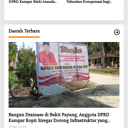
DPRD Kampar Rizki Ananda
Tekankan Kompensasi bagi
Dorong Pemulihan Lingkungan
Masyarakat Terdampak
dan Kompensasi untuk Warga
Sungai Tapung
Daerah Terbaru
Bangun Drainase di Bukit Payung, Anggota DPRD
Kampar Ropii Siregar Dorong Infrastruktur yang
Menyentuh Kebutuhan Dasar
19 Mei 2026