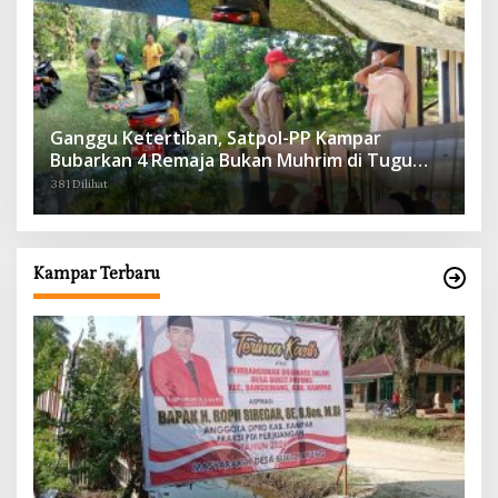
Ganggu Ketertiban, Satpol-PP Kampar
Bubarkan 4 Remaja Bukan Muhrim di Tugu
Batu Hitam dan Tigo Tungku Sajoangan
381 Dilihat
Kampar Terbaru