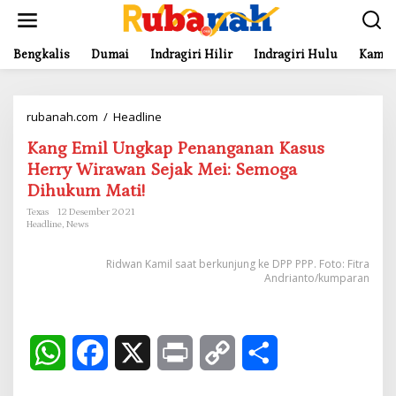
L
e
w
a
Bengkalis
Dumai
Indragiri Hilir
Indragiri Hulu
Kampa
t
i
k
rubanah.com
/
Headline
K
e
a
k
Kang Emil Ungkap Penanganan Kasus
n
o
g
n
Herry Wirawan Sejak Mei: Semoga
E
t
Dihukum Mati!
m
e
i
n
Texas
12 Desember 2021
Headline
,
News
l
U
n
Ridwan Kamil saat berkunjung ke DPP PPP. Foto: Fitra
g
Andrianto/kumparan
k
a
p
P
W
F
X
P
C
S
e
n
h
a
r
o
h
a