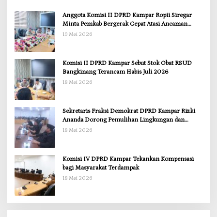
Anggota Komisi II DPRD Kampar Ropii Siregar
Minta Pemkab Bergerak Cepat Atasi Ancaman
Kekosongan Obat demi Wujudkan Kampar Dihati
19 Mei 2026
Komisi II DPRD Kampar Sebut Stok Obat RSUD
Bangkinang Terancam Habis Juli 2026
18 Mei 2026
Sekretaris Fraksi Demokrat DPRD Kampar Rizki
Ananda Dorong Pemulihan Lingkungan dan
Kompensasi untuk Warga Sungai Tapung
18 Mei 2026
Komisi IV DPRD Kampar Tekankan Kompensasi
bagi Masyarakat Terdampak
18 Mei 2026