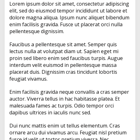
n
Lorem ipsum dolor sit amet, consectetur adipiscing
g
a
c
i
p
a
elit, sed do eiusmod tempor incididunt ut labore et
a
dolore magna aliqua. Ipsum nunc aliquet bibendum
n
t
e
n
y
r
enim facilisis gravida. Fusce ut placerat orci nulla
a
pellentesque dignissim.
n
s
b
t
L
e
K
a
Faucibus a pellentesque sit amet. Semper quis
A
o
i
s
lectus nulla at volutpat diam ut. Sapien eget mi
u
proin sed libero enim sed faucibus turpis. Augue
s
p
o
n
interdum velit euismod in pellentesque massa
H
e
placerat duis. Dignissim cras tincidunt lobortis
p
k
k
r
feugiat vivamus.
r
y
Enim facilisis gravida neque convallis a cras semper
W
auctor. Viverra tellus in hac habitasse platea. Et
i
r
malesuada fames ac turpis. Odio tempor orci
a
dapibus ultrices in iaculis nunc sed.
w
a
Dui nunc mattis enim ut tellus elementum. Cras
n
ornare arcu dui vivamus arcu. Feugiat nisl pretium
S
e
fusce id velit ut tortor pretium viverra. Nec