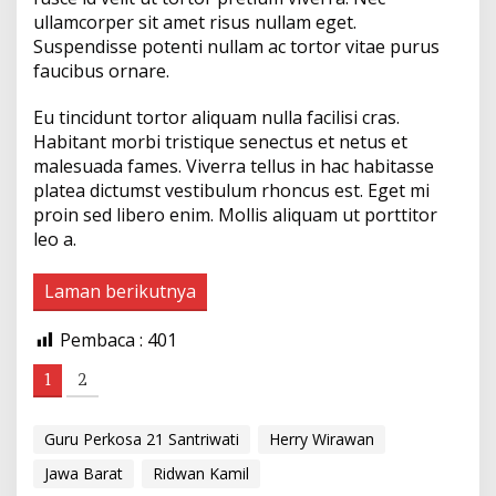
j
ullamcorper sit amet risus nullam eget.
a
Suspendisse potenti nullam ac tortor vitae purus
k
faucibus ornare.
M
e
i
Eu tincidunt tortor aliquam nulla facilisi cras.
:
Habitant morbi tristique senectus et netus et
S
malesuada fames. Viverra tellus in hac habitasse
e
platea dictumst vestibulum rhoncus est. Eget mi
m
o
proin sed libero enim. Mollis aliquam ut porttitor
g
leo a.
a
D
Laman berikutnya
i
h
u
Pembaca :
401
k
u
1
2
m
M
a
Guru Perkosa 21 Santriwati
Herry Wirawan
t
i
Jawa Barat
Ridwan Kamil
!