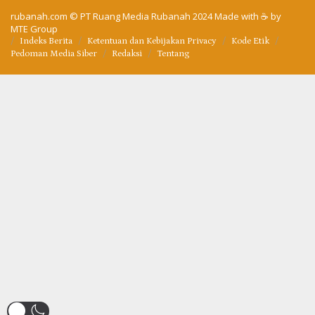
rubanah.com
© PT Ruang Media Rubanah 2024 Made with ☕ by
MTE Group
Indeks Berita
Ketentuan dan Kebijakan Privacy
Kode Etik
Pedoman Media Siber
Redaksi
Tentang