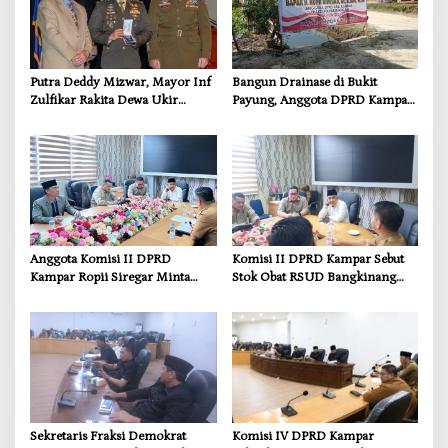
Putra Deddy Mizwar, Mayor Inf
Bangun Drainase di Bukit
Zulfikar Rakita Dewa Ukir
Payung, Anggota DPRD Kampar
Prestasi di CGSC Amerika
Ropii Siregar Dorong
Serikat
Infrastruktur yang Menyentuh
Kebutuhan Dasar
Anggota Komisi II DPRD
Komisi II DPRD Kampar Sebut
Kampar Ropii Siregar Minta
Stok Obat RSUD Bangkinang
Pemkab Bergerak Cepat Atasi
Terancam Habis Juli 2026
Ancaman Kekosongan Obat
demi Wujudkan Kampar Dihati
Sekretaris Fraksi Demokrat
Komisi IV DPRD Kampar