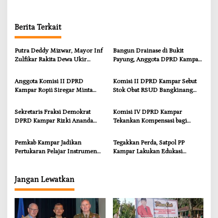
Berita Terkait
Putra Deddy Mizwar, Mayor Inf
Bangun Drainase di Bukit
Zulfikar Rakita Dewa Ukir
Payung, Anggota DPRD Kampar
Prestasi di CGSC Amerika
Ropii Siregar Dorong
Serikat
Infrastruktur yang Menyentuh
Anggota Komisi II DPRD
Komisi II DPRD Kampar Sebut
Kebutuhan Dasar
Kampar Ropii Siregar Minta
Stok Obat RSUD Bangkinang
Pemkab Bergerak Cepat Atasi
Terancam Habis Juli 2026
Ancaman Kekosongan Obat
Sekretaris Fraksi Demokrat
Komisi IV DPRD Kampar
demi Wujudkan Kampar Dihati
DPRD Kampar Rizki Ananda
Tekankan Kompensasi bagi
Dorong Pemulihan Lingkungan
Masyarakat Terdampak
dan Kompensasi untuk Warga
Pemkab Kampar Jadikan
Tegakkan Perda, Satpol PP
Sungai Tapung
Pertukaran Pelajar Instrumen
Kampar Lakukan Edukasi
Penguatan Karakter dan
Humanis kepada Pelanggar
Wawasan Global
Jangan Lewatkan