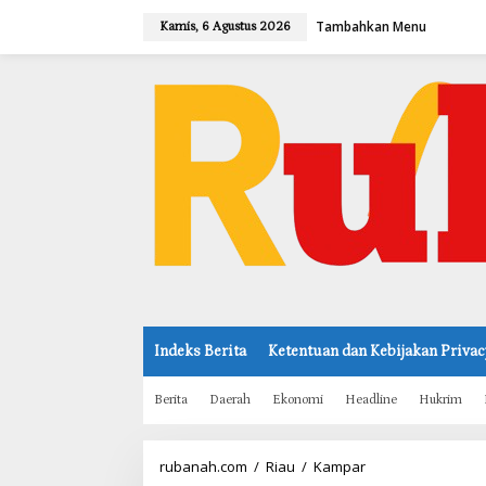
L
Tambahkan Menu
e
Kamis, 6 Agustus 2026
w
a
t
i
k
e
k
o
n
t
e
n
Indeks Berita
Ketentuan dan Kebijakan Privac
Berita
Daerah
Ekonomi
Headline
Hukrim
rubanah.com
/
Riau
/
Kampar
J