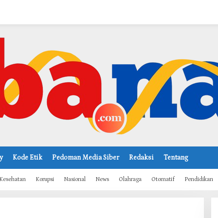
y
Kode Etik
Pedoman Media Siber
Redaksi
Tentang
Kesehatan
Korupsi
Nasional
News
Olahraga
Otomatif
Pendidikan