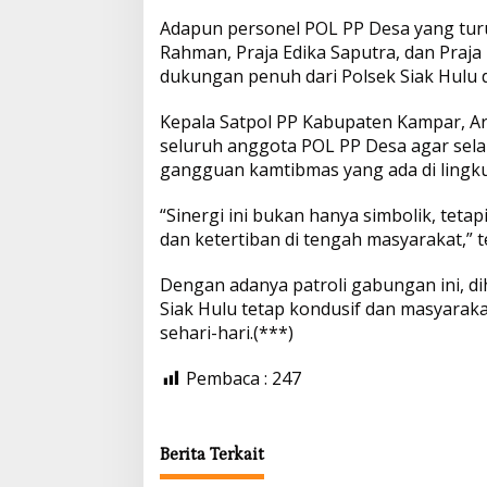
K
a
Adapun personel POL PP Desa yang turut 
p
k
k
m
Rahman, Praja Edika Saputra, dan Praja
p
dukungan penuh dari Polsek Siak Hulu d
a
r
Kepala Satpol PP Kabupaten Kampar, Ar
B
e
seluruh anggota POL PP Desa agar selal
r
gangguan kamtibmas yang ada di lingk
s
a
“Sinergi ini bukan hanya simbolik, tetap
m
dan ketertiban di tengah masyarakat,” t
a
T
N
Dengan adanya patroli gabungan ini, di
I
Siak Hulu tetap kondusif dan masyaraka
-
sehari-hari.(***)
P
o
l
Pembaca :
247
r
i
G
e
Berita Terkait
l