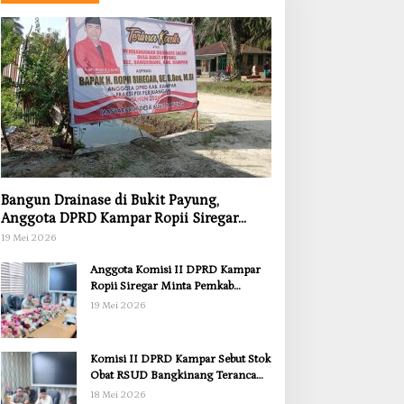
Bangun Drainase di Bukit Payung,
Anggota DPRD Kampar Ropii Siregar
Dorong Infrastruktur yang Menyentuh
19 Mei 2026
Kebutuhan Dasar
Anggota Komisi II DPRD Kampar
Ropii Siregar Minta Pemkab
Bergerak Cepat Atasi Ancaman
19 Mei 2026
Kekosongan Obat demi Wujudkan
Kampar Dihati
Komisi II DPRD Kampar Sebut Stok
Obat RSUD Bangkinang Terancam
Habis Juli 2026
18 Mei 2026