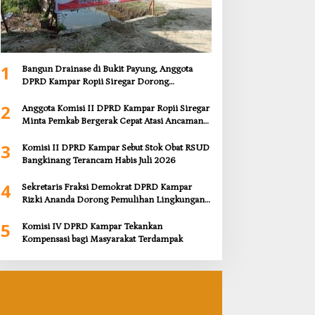
1
Bangun Drainase di Bukit Payung, Anggota
DPRD Kampar Ropii Siregar Dorong
Infrastruktur yang Menyentuh Kebutuhan
2
Dasar
Anggota Komisi II DPRD Kampar Ropii Siregar
Minta Pemkab Bergerak Cepat Atasi Ancaman
Kekosongan Obat demi Wujudkan Kampar
3
Dihati
Komisi II DPRD Kampar Sebut Stok Obat RSUD
Bangkinang Terancam Habis Juli 2026
4
Sekretaris Fraksi Demokrat DPRD Kampar
Rizki Ananda Dorong Pemulihan Lingkungan
dan Kompensasi untuk Warga Sungai Tapung
5
Komisi IV DPRD Kampar Tekankan
Kompensasi bagi Masyarakat Terdampak