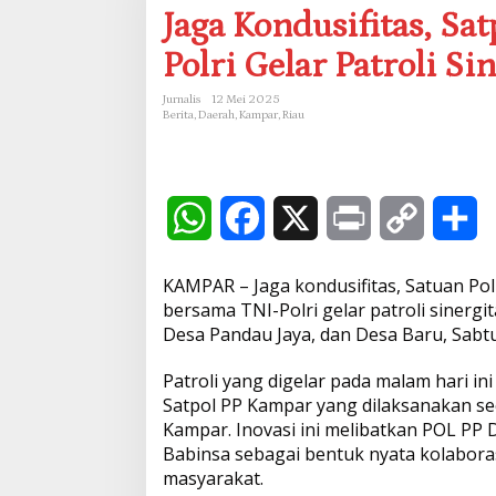
a
Jaga Kondusifitas, S
g
a
Polri Gelar Patroli Si
K
o
n
Jurnalis
12 Mei 2025
Berita
,
Daerah
,
Kampar
,
Riau
d
u
s
i
f
W
F
X
P
C
S
i
t
a
h
a
r
o
h
s
KAMPAR – Jaga kondusifitas, Satuan Po
,
a
c
i
p
a
bersama TNI-Polri gelar patroli sinergi
S
Desa Pandau Jaya, dan Desa Baru, Sabtu
a
t
e
n
y
r
t
Patroli yang digelar pada malam hari i
p
s
b
t
L
e
o
Satpol PP Kampar yang dilaksanakan sec
l
Kampar. Inovasi ini melibatkan POL PP
A
o
i
-
Babinsa sebagai bentuk nyata kolaboras
P
masyarakat.
P
p
o
n