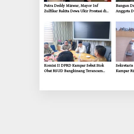
Putra Deddy Mizwar, Mayor Inf
Bangun Dra
Zulfikar Rakita Dewa Ukir Prestasi di
Anggota D
CGSC Amerika Serikat
Dorong In
Kebutuhan
Komisi II DPRD Kampar Sebut Stok
Sekretari
Obat RSUD Bangkinang Terancam
Kampar Ri
Habis Juli 2026
Pemulihan
Kompensas
Tapung