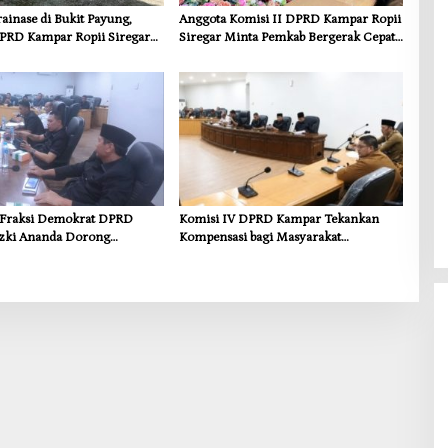
inase di Bukit Payung,
Anggota Komisi II DPRD Kampar Ropii
PRD Kampar Ropii Siregar
Siregar Minta Pemkab Bergerak Cepat
frastruktur yang Menyentuh
Atasi Ancaman Kekosongan Obat demi
 Dasar
Wujudkan Kampar Dihati
s Fraksi Demokrat DPRD
Komisi IV DPRD Kampar Tekankan
zki Ananda Dorong
Kompensasi bagi Masyarakat
 Lingkungan dan
Terdampak
i untuk Warga Sungai