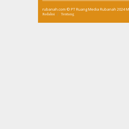
rubanah.com
© PT Ruang Media Rubanah 2024 M
Redaksi
Tentang