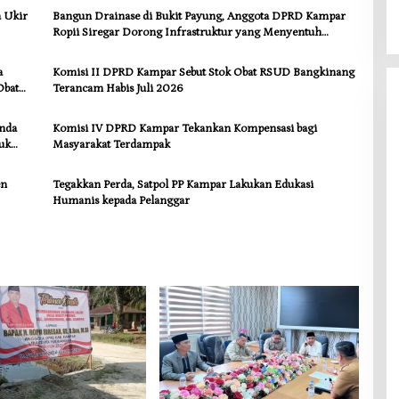
2026
Menyentuh Kebutuhan Dasar
a Ukir
Bangun Drainase di Bukit Payung, Anggota DPRD Kampar
Ropii Siregar Dorong Infrastruktur yang Menyentuh
Kebutuhan Dasar
a
Komisi II DPRD Kampar Sebut Stok Obat RSUD Bangkinang
Obat
Terancam Habis Juli 2026
anda
Komisi IV DPRD Kampar Tekankan Kompensasi bagi
uk
Masyarakat Terdampak
en
Tegakkan Perda, Satpol PP Kampar Lakukan Edukasi
Humanis kepada Pelanggar