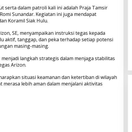
serta dalam patroli kali ini adalah Praja Tamsir
 Romi Sunandar. Kegiatan ini juga mendapat
an Koramil Siak Hulu.
izon, SE, menyampaikan instruksi tegas kepada
u aktif, tanggap, dan peka terhadap setiap potensi
ungan masing-masing.
i menjadi langkah strategis dalam menjaga stabilitas
egas Arizon.
harapkan situasi keamanan dan ketertiban di wilayah
t merasa lebih aman dalam menjalani aktivitas
Bangun Drainase di Bukit Payung,
Anggota DPRD Kampar Ropii Siregar
Dorong Infrastruktur yang
Di Berita, Daerah, Kampar, News, Politik, Riau
|
19 Mei