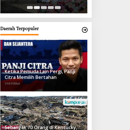
2026
2026
Obat demi Wujudkan Kampar Dihati
Daerah Terpopuler
Ketika Pemuda Lain Pergi, Panji
Citra Memilih Bertahan
544 Dilihat
Sebanyak 70 Orang di Kentucky,