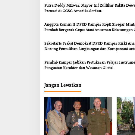
a
Putra Deddy Mizwar, Mayor Inf Zulfikar Rakita Dew
r
Prestasi di CGSC Amerika Serikat
P
a
t
Anggota Komisi II DPRD Kampar Ropii Siregar Mint
r
Pemkab Bergerak Cepat Atasi Ancaman Kekosongan 
o
demi Wujudkan Kampar Dihati
l
Sekretaris Fraksi Demokrat DPRD Kampar Rizki An
i
Dorong Pemulihan Lingkungan dan Kompensasi unt
S
Warga Sungai Tapung
i
n
Pemkab Kampar Jadikan Pertukaran Pelajar Instrum
e
Penguatan Karakter dan Wawasan Global
r
g
i
Jangan Lewatkan
t
a
s