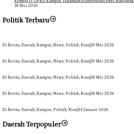
Komisi IV DPRD Kampar Tekankan Kompensasi bagi Masyarak
18 Mei 2026
Politik Terbaru
Bangun Drainase di Bukit Payung, Anggota DPRD Kampar Ropii Sire
Di Berita, Daerah, Kampar, News, Politik, Riau
|
19 Mei 2026
Anggota Komisi II DPRD Kampar Ropii Siregar Minta Pemkab Berge
Di Berita, Daerah, Kampar, News, Politik, Riau
|
19 Mei 2026
Komisi II DPRD Kampar Sebut Stok Obat RSUD Bangkinang Terancam 
Di Berita, Daerah, Kampar, News, Politik, Riau
|
18 Mei 2026
Sekretaris Fraksi Demokrat DPRD Kampar Rizki Ananda Dorong Pem
Di Berita, Daerah, Kampar, News, Politik, Riau
|
18 Mei 2026
Soal Insentif Dokter, DPRD Kampar Undang RSUD Bangkinang ke RD
Di Berita, Daerah, Kampar, Politik, Riau
|
14 Januari 2026
Daerah Terpopuler