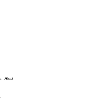
r Dihati
g