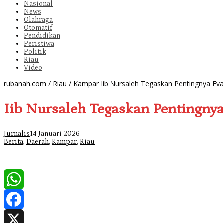
Nasional
News
Olahraga
Otomatif
Pendidikan
Peristiwa
Politik
Riau
Video
rubanah.com
/
Riau
/
Kampar
Iib Nursaleh Tegaskan Pentingnya E
Iib Nursaleh Tegaskan Pentingny
Jurnalis
14 Januari 2026
Berita
,
Daerah
,
Kampar
,
Riau
WhatsApp
Facebook