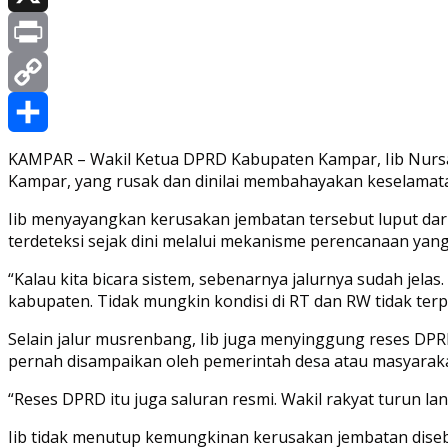
X
Print
Copy
Link
Share
KAMPAR – Wakil Ketua DPRD Kabupaten Kampar, Iib Nursa
Kampar, yang rusak dan dinilai membahayakan keselamatan 
Iib menyayangkan kerusakan jembatan tersebut luput dar
terdeteksi sejak dini melalui mekanisme perencanaan yang 
“Kalau kita bicara sistem, sebenarnya jalurnya sudah je
kabupaten. Tidak mungkin kondisi di RT dan RW tidak ter
Selain jalur musrenbang, Iib juga menyinggung reses DP
pernah disampaikan oleh pemerintah desa atau masyaraka
“Reses DPRD itu juga saluran resmi. Wakil rakyat turun la
Iib tidak menutup kemungkinan kerusakan jembatan disebab