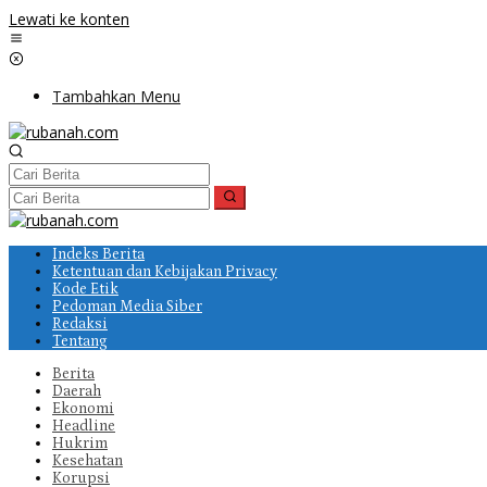
Lewati ke konten
Tambahkan Menu
Indeks Berita
Ketentuan dan Kebijakan Privacy
Kode Etik
Pedoman Media Siber
Redaksi
Tentang
Berita
Daerah
Ekonomi
Headline
Hukrim
Kesehatan
Korupsi