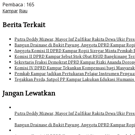
Pembaca :
165
Kampar
Riau
Berita Terkait
Putra Deddy Mizwar, Mayor Inf Zulfikar Rakita Dewa Ukir Pres
Bangun Drainase di Bukit Payung, Anggota DPRD Kampar Ropi
Anggota Komisi II DPRD Kampar Ropii Siregar Minta Pemkab 
Komisi II DPRD Kampar Sebut Stok Obat RSUD Bangkinang Ter
Sekretaris Fraksi Demokrat DPRD Kampar Rizki Ananda Doro
Komisi IV DPRD Kampar Tekankan Kompensasi bagi Masyarak
Pemkab Kampar Jadikan Pertukaran Pelajar Instrumen Pengua
Tegakkan Perda, Satpol PP Kampar Lakukan Edukasi Humanis
Jangan Lewatkan
Putra Deddy Mizwar, Mayor Inf Zulfikar Rakita Dewa Ukir Pres
Bangun Drainase di Bukit Payung, Anggota DPRD Kampar Ropi