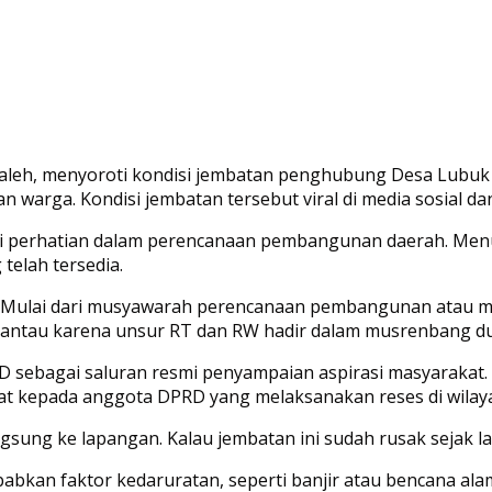
leh, menyoroti kondisi jembatan penghubung Desa Lubuk 
warga. Kondisi jembatan tersebut viral di media sosial da
i perhatian dalam perencanaan pembangunan daerah. Menur
telah tersedia.
las. Mulai dari musyawarah perencanaan pembangunan atau 
pantau karena unsur RT dan RW hadir dalam musrenbang dusu
RD sebagai saluran resmi penyampaian aspirasi masyaraka
t kepada anggota DPRD yang melaksanakan reses di wilaya
ngsung ke lapangan. Kalau jembatan ini sudah rusak sejak l
kan faktor kedaruratan, seperti banjir atau bencana alam.