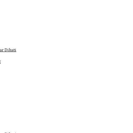
r Dihati
g