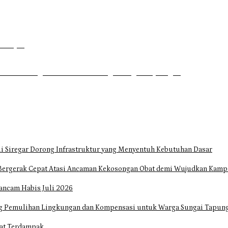
Dahsyat
uhrim di Tugu Batu Hitam dan Tigo Tungku Sajoangan
i Siregar Dorong Infrastruktur yang Menyentuh Kebutuhan Dasar
Bergerak Cepat Atasi Ancaman Kekosongan Obat demi Wujudkan Kampa
ancam Habis Juli 2026
ng Pemulihan Lingkungan dan Kompensasi untuk Warga Sungai Tapun
at Terdampak