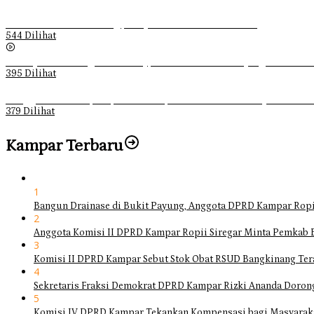
Ketika Pemuda Lain Pergi, Panji Citra Memilih Bertahan
544 Dilihat
Sebanyak 70 Orang di Kentucky, AS Tewas usai Diterjang Tornado 
395 Dilihat
Ganggu Ketertiban, Satpol-PP Kampar Bubarkan 4 Remaja Bukan M
379 Dilihat
Kampar Terbaru
1
Bangun Drainase di Bukit Payung, Anggota DPRD Kampar Ropi
2
Anggota Komisi II DPRD Kampar Ropii Siregar Minta Pemkab 
3
Komisi II DPRD Kampar Sebut Stok Obat RSUD Bangkinang Ter
4
Sekretaris Fraksi Demokrat DPRD Kampar Rizki Ananda Doro
5
Komisi IV DPRD Kampar Tekankan Kompensasi bagi Masyarak