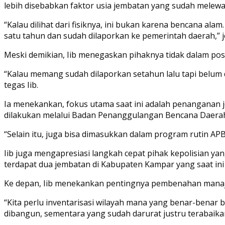
lebih disebabkan faktor usia jembatan yang sudah melewa
“Kalau dilihat dari fisiknya, ini bukan karena bencana alam
satu tahun dan sudah dilaporkan ke pemerintah daerah,” j
Meski demikian, Iib menegaskan pihaknya tidak dalam posis
“Kalau memang sudah dilaporkan setahun lalu tapi belum di
tegas Iib.
Ia menekankan, fokus utama saat ini adalah penanganan j
dilakukan melalui Badan Penanggulangan Bencana Daera
“Selain itu, juga bisa dimasukkan dalam program rutin APB
Iib juga mengapresiasi langkah cepat pihak kepolisian y
terdapat dua jembatan di Kabupaten Kampar yang saat ini 
Ke depan, Iib menekankan pentingnya pembenahan mana
“Kita perlu inventarisasi wilayah mana yang benar-bena
dibangun, sementara yang sudah darurat justru terabaikan