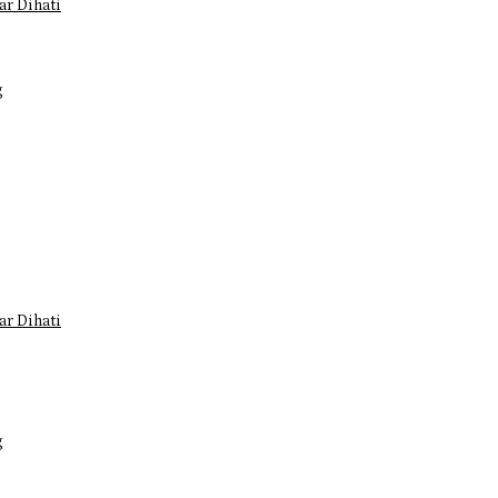
r Dihati
g
r Dihati
g