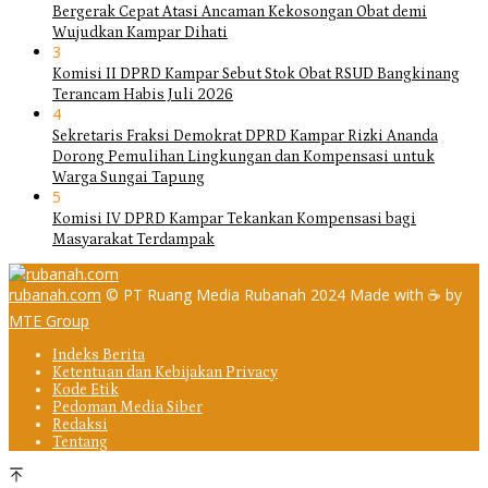
Bergerak Cepat Atasi Ancaman Kekosongan Obat demi
Wujudkan Kampar Dihati
3
Komisi II DPRD Kampar Sebut Stok Obat RSUD Bangkinang
Terancam Habis Juli 2026
4
Sekretaris Fraksi Demokrat DPRD Kampar Rizki Ananda
Dorong Pemulihan Lingkungan dan Kompensasi untuk
Warga Sungai Tapung
5
Komisi IV DPRD Kampar Tekankan Kompensasi bagi
Masyarakat Terdampak
rubanah.com
© PT Ruang Media Rubanah 2024 Made with ☕ by
MTE Group
Indeks Berita
Ketentuan dan Kebijakan Privacy
Kode Etik
Pedoman Media Siber
Redaksi
Tentang