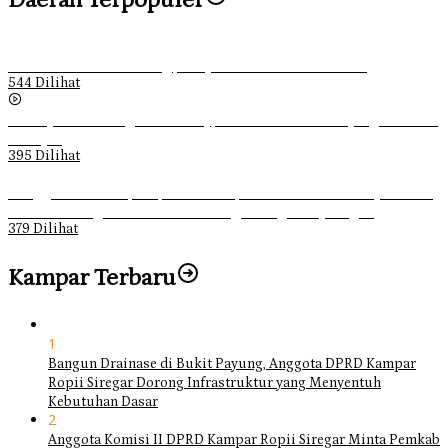
Ketika Pemuda Lain Pergi, Panji Citra Memilih Bertahan
544 Dilihat
Sebanyak 70 Orang di Kentucky, AS Tewas usai Diterjang Tornado
Dahsyat
395 Dilihat
Ganggu Ketertiban, Satpol-PP Kampar Bubarkan 4 Remaja Bukan
Muhrim di Tugu Batu Hitam dan Tigo Tungku Sajoangan
379 Dilihat
Kampar Terbaru
1
Bangun Drainase di Bukit Payung, Anggota DPRD Kampar
Ropii Siregar Dorong Infrastruktur yang Menyentuh
Kebutuhan Dasar
2
Anggota Komisi II DPRD Kampar Ropii Siregar Minta Pemkab