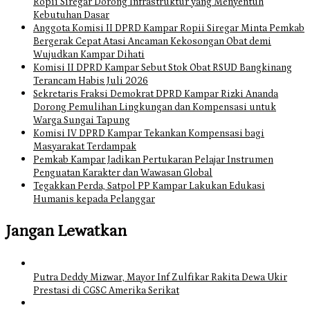
Ropii Siregar Dorong Infrastruktur yang Menyentuh
Kebutuhan Dasar
Anggota Komisi II DPRD Kampar Ropii Siregar Minta Pemkab
Bergerak Cepat Atasi Ancaman Kekosongan Obat demi
Wujudkan Kampar Dihati
Komisi II DPRD Kampar Sebut Stok Obat RSUD Bangkinang
Terancam Habis Juli 2026
Sekretaris Fraksi Demokrat DPRD Kampar Rizki Ananda
Dorong Pemulihan Lingkungan dan Kompensasi untuk
Warga Sungai Tapung
Komisi IV DPRD Kampar Tekankan Kompensasi bagi
Masyarakat Terdampak
Pemkab Kampar Jadikan Pertukaran Pelajar Instrumen
Penguatan Karakter dan Wawasan Global
Tegakkan Perda, Satpol PP Kampar Lakukan Edukasi
Humanis kepada Pelanggar
Jangan Lewatkan
Putra Deddy Mizwar, Mayor Inf Zulfikar Rakita Dewa Ukir
Prestasi di CGSC Amerika Serikat