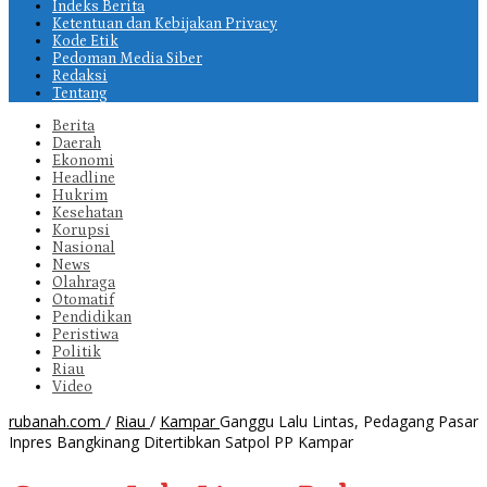
Indeks Berita
Ketentuan dan Kebijakan Privacy
Kode Etik
Pedoman Media Siber
Redaksi
Tentang
Berita
Daerah
Ekonomi
Headline
Hukrim
Kesehatan
Korupsi
Nasional
News
Olahraga
Otomatif
Pendidikan
Peristiwa
Politik
Riau
Video
rubanah.com
/
Riau
/
Kampar
Ganggu Lalu Lintas, Pedagang Pasar
Inpres Bangkinang Ditertibkan Satpol PP Kampar