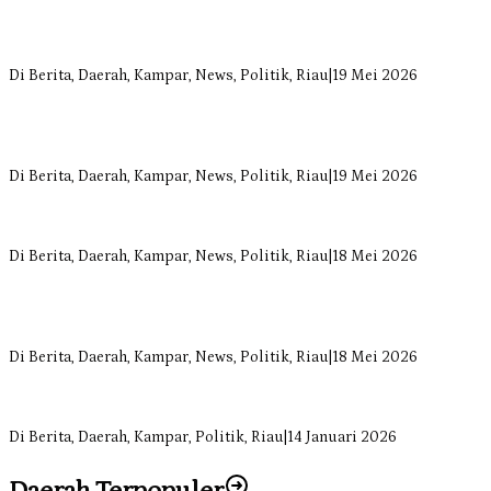
Bangun Drainase di Bukit Payung, Anggota DPRD Kampar Ropii
Siregar Dorong Infrastruktur yang Menyentuh Kebutuhan Dasar
Di Berita, Daerah, Kampar, News, Politik, Riau
|
19 Mei 2026
Anggota Komisi II DPRD Kampar Ropii Siregar Minta Pemkab
Bergerak Cepat Atasi Ancaman Kekosongan Obat demi Wujudkan
Kampar Dihati
Di Berita, Daerah, Kampar, News, Politik, Riau
|
19 Mei 2026
Komisi II DPRD Kampar Sebut Stok Obat RSUD Bangkinang
Terancam Habis Juli 2026
Di Berita, Daerah, Kampar, News, Politik, Riau
|
18 Mei 2026
Sekretaris Fraksi Demokrat DPRD Kampar Rizki Ananda Dorong
Pemulihan Lingkungan dan Kompensasi untuk Warga Sungai
Tapung
Di Berita, Daerah, Kampar, News, Politik, Riau
|
18 Mei 2026
Soal Insentif Dokter, DPRD Kampar Undang RSUD Bangkinang ke
RDP
Di Berita, Daerah, Kampar, Politik, Riau
|
14 Januari 2026
Daerah Terpopuler