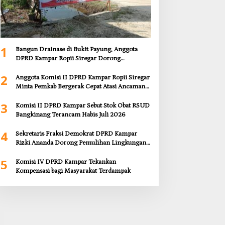
1
Bangun Drainase di Bukit Payung, Anggota
DPRD Kampar Ropii Siregar Dorong
Infrastruktur yang Menyentuh Kebutuhan
2
Dasar
Anggota Komisi II DPRD Kampar Ropii Siregar
Minta Pemkab Bergerak Cepat Atasi Ancaman
Kekosongan Obat demi Wujudkan Kampar
3
Dihati
Komisi II DPRD Kampar Sebut Stok Obat RSUD
Bangkinang Terancam Habis Juli 2026
4
Sekretaris Fraksi Demokrat DPRD Kampar
Rizki Ananda Dorong Pemulihan Lingkungan
dan Kompensasi untuk Warga Sungai Tapung
5
Komisi IV DPRD Kampar Tekankan
Kompensasi bagi Masyarakat Terdampak