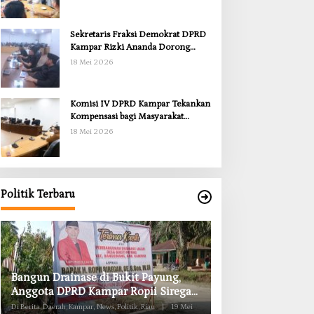
Sekretaris Fraksi Demokrat DPRD
Kampar Rizki Ananda Dorong
Pemulihan Lingkungan dan
18 Mei 2026
Kompensasi untuk Warga Sungai
Tapung
Komisi IV DPRD Kampar Tekankan
Kompensasi bagi Masyarakat
Terdampak
18 Mei 2026
Politik Terbaru
Anggota Komisi II DPRD Kampar
Komisi II DPRD K
Ropii Siregar Minta Pemkab Bergerak
Obat RSUD Bangk
Cepat Atasi Ancaman Kekosongan
Habis Juli 2026
Di Berita, Daerah, Kampar, News, Politik, Riau
|
19 Mei
Di Berita, Daerah, Kampar, Ne