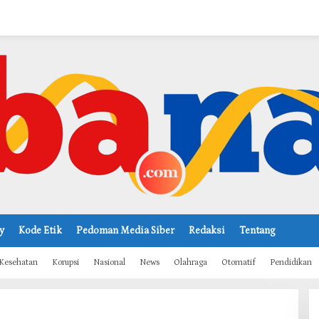
y
Kode Etik
Pedoman Media Siber
Redaksi
Tentang
Kesehatan
Korupsi
Nasional
News
Olahraga
Otomatif
Pendidikan