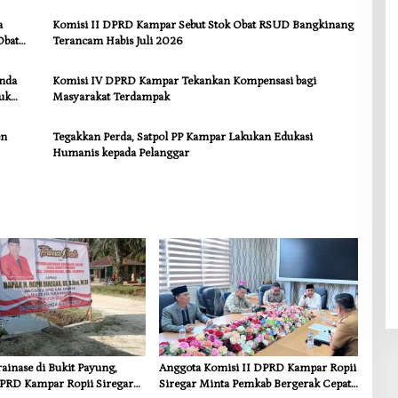
Kebutuhan Dasar
a
Komisi II DPRD Kampar Sebut Stok Obat RSUD Bangkinang
Obat
Terancam Habis Juli 2026
anda
Komisi IV DPRD Kampar Tekankan Kompensasi bagi
uk
Masyarakat Terdampak
en
Tegakkan Perda, Satpol PP Kampar Lakukan Edukasi
Humanis kepada Pelanggar
inase di Bukit Payung,
Anggota Komisi II DPRD Kampar Ropii
PRD Kampar Ropii Siregar
Siregar Minta Pemkab Bergerak Cepat