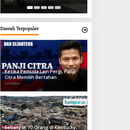
2026
2026
Obat demi Wujudkan Kampar Dihati
Daerah Terpopuler
Ketika Pemuda Lain Pergi, Panji
Citra Memilih Bertahan
547 Dilihat
Sebanyak 70 Orang di Kentucky,