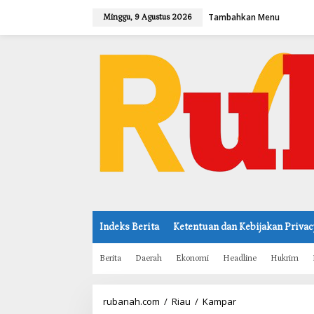
L
Tambahkan Menu
e
Minggu, 9 Agustus 2026
w
a
t
i
k
e
k
o
n
t
e
n
Indeks Berita
Ketentuan dan Kebijakan Privac
Berita
Daerah
Ekonomi
Headline
Hukrim
rubanah.com
/
Riau
/
Kampar
D