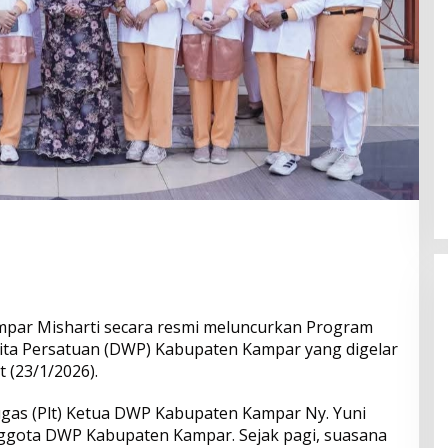
mpar Misharti secara resmi meluncurkan Program
ta Persatuan (DWP) Kabupaten Kampar yang digelar
 (23/1/2026).
Bangun Drainase di Bukit Payung,
Tugas (Plt) Ketua DWP Kabupaten Kampar Ny. Yuni
Anggota DPRD Kampar Ropii Siregar
h anggota DWP Kabupaten Kampar. Sejak pagi, suasana
Dorong Infrastruktur yang
Di Berita, Daerah, Kampar, News, Politik, Riau
|
19 Mei