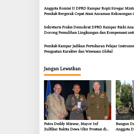
Anggota Komisi II DPRD Kampar Ropii Siregar Mint
Pemkab Bergerak Cepat Atasi Ancaman Kekosongan 
demi Wujudkan Kampar Dihati
Sekretaris Fraksi Demokrat DPRD Kampar Rizki An
Dorong Pemulihan Lingkungan dan Kompensasi unt
Warga Sungai Tapung
Pemkab Kampar Jadikan Pertukaran Pelajar Instrum
Penguatan Karakter dan Wawasan Global
Jangan Lewatkan
Putra Deddy Mizwar, Mayor Inf
Bangun Dra
Zulfikar Rakita Dewa Ukir Prestasi di
Anggota D