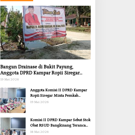
Bangun Drainase di Bukit Payung,
Anggota DPRD Kampar Ropii Siregar
Dorong Infrastruktur yang Menyentuh
19 Mei 2026
Kebutuhan Dasar
Anggota Komisi II DPRD Kampar
Ropii Siregar Minta Pemkab
Bergerak Cepat Atasi Ancaman
19 Mei 2026
Kekosongan Obat demi Wujudkan
Kampar Dihati
Komisi II DPRD Kampar Sebut Stok
Obat RSUD Bangkinang Terancam
Habis Juli 2026
18 Mei 2026