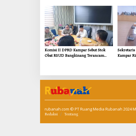
CGSC Amerika Serikat
Dorong In
Kebutuhan
Komisi II DPRD Kampar Sebut Stok
Sekretari
Obat RSUD Bangkinang Terancam
Kampar Ri
Habis Juli 2026
Pemulihan
Kompensas
Tapung
rubanah.com
© PT Ruang Media Rubanah 2024 M
Redaksi
Tentang