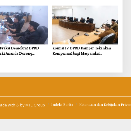
frastruktur yang Menyentuh
Atasi Ancaman Kekosongan Obat demi
 Dasar
Wujudkan Kampar Dihati
s Fraksi Demokrat DPRD
Komisi IV DPRD Kampar Tekankan
zki Ananda Dorong
Kompensasi bagi Masyarakat
 Lingkungan dan
Terdampak
i untuk Warga Sungai
ade with ☕ by
MTE Group
Indeks Berita
Ketentuan dan Kebijakan Priva