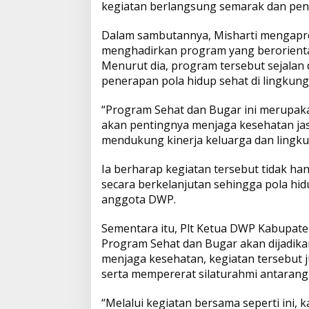
e
kegiatan berlangsung semarak dan pe
A
o
i
b
e
Dalam sambutannya, Misharti mengapre
p
o
n
r
menghadirkan program yang berorienta
s
Menurut dia, program tersebut sejala
a
p
k
k
m
penerapan pola hidup sehat di lingkung
a
a
“Program Sehat dan Bugar ini merupak
n
akan pentingnya menjaga kesehatan jas
mendukung kinerja keluarga dan lingkun
Ia berharap kegiatan tersebut tidak ha
secara berkelanjutan sehingga pola hi
anggota DWP.
Sementara itu, Plt Ketua DWP Kabupaten
Program Sehat dan Bugar akan dijadikan
menjaga kesehatan, kegiatan tersebu
serta mempererat silaturahmi antarang
“Melalui kegiatan bersama seperti ini