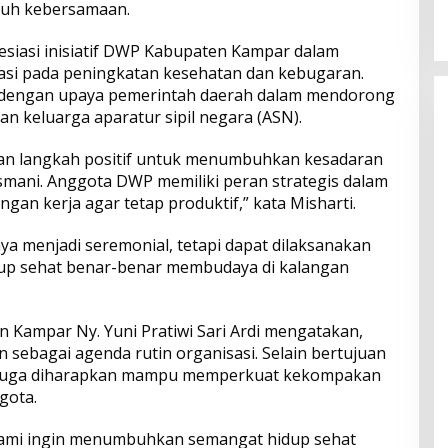
2026
nuh kebersamaan.
Menyentuh Kebutuhan Dasar
siasi inisiatif DWP Kabupaten Kampar dalam
si pada peningkatan kesehatan dan kebugaran.
n dengan upaya pemerintah daerah dalam mendorong
an keluarga aparatur sipil negara (ASN).
an langkah positif untuk menumbuhkan kesadaran
mani. Anggota DWP memiliki peran strategis dalam
gan kerja agar tetap produktif,” kata Misharti.
nya menjadi seremonial, tetapi dapat dilaksanakan
dup sehat benar-benar membudaya di kalangan
 Kampar Ny. Yuni Pratiwi Sari Ardi mengatakan,
 sebagai agenda rutin organisasi. Selain bertujuan
t juga diharapkan mampu memperkuat kekompakan
gota.
, kami ingin menumbuhkan semangat hidup sehat