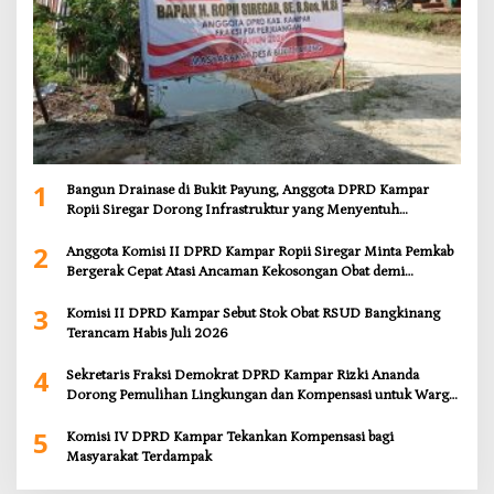
1
Bangun Drainase di Bukit Payung, Anggota DPRD Kampar
Ropii Siregar Dorong Infrastruktur yang Menyentuh
Kebutuhan Dasar
2
Anggota Komisi II DPRD Kampar Ropii Siregar Minta Pemkab
Bergerak Cepat Atasi Ancaman Kekosongan Obat demi
Wujudkan Kampar Dihati
3
Komisi II DPRD Kampar Sebut Stok Obat RSUD Bangkinang
Terancam Habis Juli 2026
4
Sekretaris Fraksi Demokrat DPRD Kampar Rizki Ananda
Dorong Pemulihan Lingkungan dan Kompensasi untuk Warga
Sungai Tapung
5
Komisi IV DPRD Kampar Tekankan Kompensasi bagi
Masyarakat Terdampak