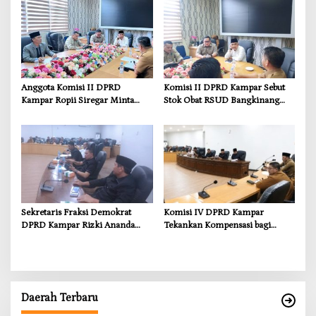
Serikat
Infrastruktur yang Menyentuh
Kebutuhan Dasar
Anggota Komisi II DPRD
Komisi II DPRD Kampar Sebut
Kampar Ropii Siregar Minta
Stok Obat RSUD Bangkinang
Pemkab Bergerak Cepat Atasi
Terancam Habis Juli 2026
Ancaman Kekosongan Obat
demi Wujudkan Kampar Dihati
Sekretaris Fraksi Demokrat
Komisi IV DPRD Kampar
DPRD Kampar Rizki Ananda
Tekankan Kompensasi bagi
Dorong Pemulihan Lingkungan
Masyarakat Terdampak
dan Kompensasi untuk Warga
Sungai Tapung
Daerah Terbaru