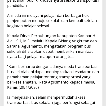
pelayanan publik, khususnya di sektor transportasi
K
pendidikan.
e
t
Armada ini melayani pelajar dari berbagai titik
e
r
penjemputan menuju sekolah dan kembali setelah
l
kegiatan belajar selesai.
a
m
Kepala Dinas Perhubungan Kabupaten Kampar H.
b
Aidil, SH, M.Si melalui Kepala Bidang Angkutan dan
a
t
Sarana, Agusmanto, mengatakan program bus
a
sekolah diharapkan dapat memberikan manfaat
n
nyata bagi pelajar maupun orang tua.
S
i
“Kami berharap dengan adanya moda transportasi
s
w
bus sekolah ini dapat meningkatkan kesadaran dan
a
pemahaman pelajar tentang transportasi yang
berkeselamatan,” kata Agusmanto kepada media,
Kamis (29/1/2026).
Ia menjelaskan, selain mempermudah akses
transportasi, bus sekolah juga berfungsi sebagai