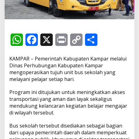
a
l
k
a
n
B
u
W
F
X
P
C
S
s
S
h
a
r
o
h
e
KAMPAR – Pemerintah Kabupaten Kampar melalui
k
o
a
c
i
p
a
Dinas Perhubungan Kabupaten Kampar
l
mengoperasikan tujuh unit bus sekolah yang
a
t
e
n
y
r
melayani pelajar setiap hari.
h
u
s
b
t
L
e
Program ini ditujukan untuk meningkatkan akses
n
t
transportasi yang aman dan layak sekaligus
A
o
i
u
mendukung kelancaran kegiatan belajar mengajar
k
di wilayah tersebut.
p
o
n
T
e
Bus sekolah tersebut disediakan sebagai bagian
k
p
k
k
a
dari upaya pemerintah daerah dalam memperkuat
n