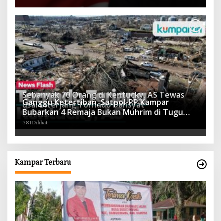
Sebanyak 70 Orang di Kentucky, AS Tewas
Ganggu Ketertiban, Satpol-PP Kampar
usai Diterjang Tornado Dahsyat
Bubarkan 4 Remaja Bukan Muhrim di Tugu
395 Dilihat
Batu Hitam dan Tigo Tungku Sajoangan
381 Dilihat
Kampar Terbaru