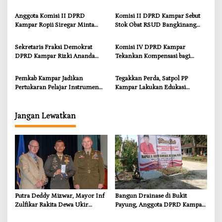
Prestasi di CGSC Amerika
Ropii Siregar Dorong
Serikat
Infrastruktur yang Menyentuh
Anggota Komisi II DPRD
Komisi II DPRD Kampar Sebut
Kebutuhan Dasar
Kampar Ropii Siregar Minta
Stok Obat RSUD Bangkinang
Pemkab Bergerak Cepat Atasi
Terancam Habis Juli 2026
Ancaman Kekosongan Obat
Sekretaris Fraksi Demokrat
Komisi IV DPRD Kampar
demi Wujudkan Kampar Dihati
DPRD Kampar Rizki Ananda
Tekankan Kompensasi bagi
Dorong Pemulihan Lingkungan
Masyarakat Terdampak
dan Kompensasi untuk Warga
Pemkab Kampar Jadikan
Tegakkan Perda, Satpol PP
Sungai Tapung
Pertukaran Pelajar Instrumen
Kampar Lakukan Edukasi
Penguatan Karakter dan
Humanis kepada Pelanggar
Wawasan Global
Jangan Lewatkan
Putra Deddy Mizwar, Mayor Inf
Bangun Drainase di Bukit
Zulfikar Rakita Dewa Ukir
Payung, Anggota DPRD Kampar
Prestasi di CGSC Amerika
Ropii Siregar Dorong