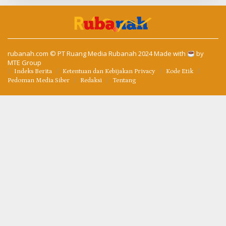
rubanah.com
© PT Ruang Media Rubanah 2024 Made with
by
MTE Group
Indeks Berita
Ketentuan dan Kebijakan Privacy
Kode Etik
Pedoman Media Siber
Redaksi
Tentang