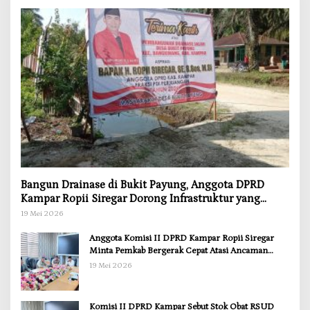
Bangun Drainase di Bukit Payung, Anggota DPRD
Kampar Ropii Siregar Dorong Infrastruktur yang
Menyentuh Kebutuhan Dasar
19 Mei 2026
Anggota Komisi II DPRD Kampar Ropii Siregar
Minta Pemkab Bergerak Cepat Atasi Ancaman
Kekosongan Obat demi Wujudkan Kampar Dihati
19 Mei 2026
Komisi II DPRD Kampar Sebut Stok Obat RSUD