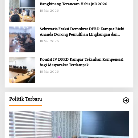
Bangkinang Terancam Habis Juli 2026
18 Mei 2026
Sekretaris Fraksi Demokrat DPRD Kampar Rizki
Ananda Dorong Pemulihan Lingkungan dan
Kompensasi untuk Warga Sungai Tapung
18 Mei 2026
Komisi IV DPRD Kampar Tekankan Kompensasi
bagi Masyarakat Terdampak
18 Mei 2026
Politik Terbaru