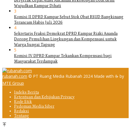
Bergerak Cepat Atasi Ancaman Kekosongan Obat demi
Wujudkan Kampar Dihati
3
Komisi II DPRD Kampar Sebut Stok Obat RSUD Bangkinang
Terancam Habis Juli 2026
4
Sekretaris Fraksi Demokrat DPRD Kampar Rizki Ananda
Dorong Pemulihan Lingkungan dan Kompensasi untuk
Warga Sungai Tapung
5
Komisi IV DPRD Kampar Tekankan Kompensasi bagi
Masyarakat Terdampak
rubanah.com
© PT Ruang Media Rubanah 2024 Made with ☕ by
MTE Group
Indeks Berita
Ketentuan dan Kebijakan Privacy
Kode Etik
Pedoman Media Siber
Redaksi
Tentang