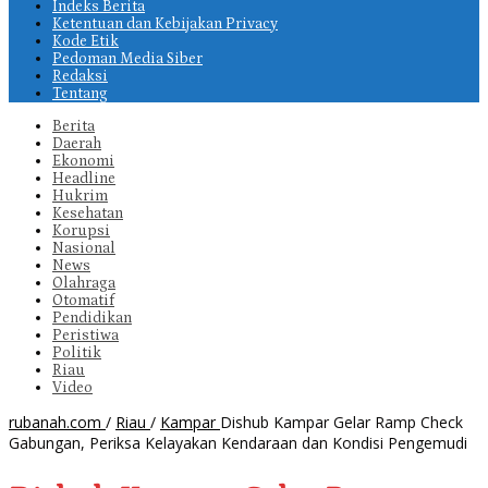
Indeks Berita
Ketentuan dan Kebijakan Privacy
Kode Etik
Pedoman Media Siber
Redaksi
Tentang
Berita
Daerah
Ekonomi
Headline
Hukrim
Kesehatan
Korupsi
Nasional
News
Olahraga
Otomatif
Pendidikan
Peristiwa
Politik
Riau
Video
rubanah.com
/
Riau
/
Kampar
Dishub Kampar Gelar Ramp Check
Gabungan, Periksa Kelayakan Kendaraan dan Kondisi Pengemudi