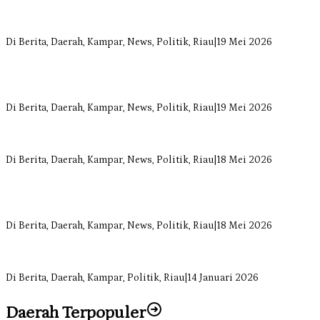
Bangun Drainase di Bukit Payung, Anggota DPRD Kampar Ropii
Siregar Dorong Infrastruktur yang Menyentuh Kebutuhan Dasar
Di Berita, Daerah, Kampar, News, Politik, Riau
|
19 Mei 2026
Anggota Komisi II DPRD Kampar Ropii Siregar Minta Pemkab
Bergerak Cepat Atasi Ancaman Kekosongan Obat demi Wujudkan
Kampar Dihati
Di Berita, Daerah, Kampar, News, Politik, Riau
|
19 Mei 2026
Komisi II DPRD Kampar Sebut Stok Obat RSUD Bangkinang
Terancam Habis Juli 2026
Di Berita, Daerah, Kampar, News, Politik, Riau
|
18 Mei 2026
Sekretaris Fraksi Demokrat DPRD Kampar Rizki Ananda Dorong
Pemulihan Lingkungan dan Kompensasi untuk Warga Sungai
Tapung
Di Berita, Daerah, Kampar, News, Politik, Riau
|
18 Mei 2026
Soal Insentif Dokter, DPRD Kampar Undang RSUD Bangkinang ke
RDP
Di Berita, Daerah, Kampar, Politik, Riau
|
14 Januari 2026
Daerah Terpopuler