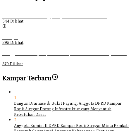
Ketika Pemuda Lain Pergi, Panji Citra Memilih Bertahan
544 Dilihat
Sebanyak 70 Orang di Kentucky, AS Tewas usai Diterjang Tornado
Dahsyat
395 Dilihat
Ganggu Ketertiban, Satpol-PP Kampar Bubarkan 4 Remaja Bukan
Muhrim di Tugu Batu Hitam dan Tigo Tungku Sajoangan
379 Dilihat
Kampar Terbaru
1
Bangun Drainase di Bukit Payung, Anggota DPRD Kampar
Ropii Siregar Dorong Infrastruktur yang Menyentuh
Kebutuhan Dasar
2
Anggota Komisi II DPRD Kampar Ropii Siregar Minta Pemkab