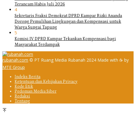
Terancam Habis Juli 2026
4
Sekretaris Fraksi Demokrat DPRD Kampar Rizki Ananda
Dorong Pemulihan Lingkungan dan Kompensasi untuk
Warga Sungai Tapung
5
Komisi IV DPRD Kampar Tekankan Kompensasi bagi
Masyarakat Terdampak
rubanah.com
© PT Ruang Media Rubanah 2024 Made with ☕ by
MTE Group
Indeks Berita
Ketentuan dan Kebijakan Privacy
Kode Etik
Pedoman Media Siber
Redaksi
Tentang