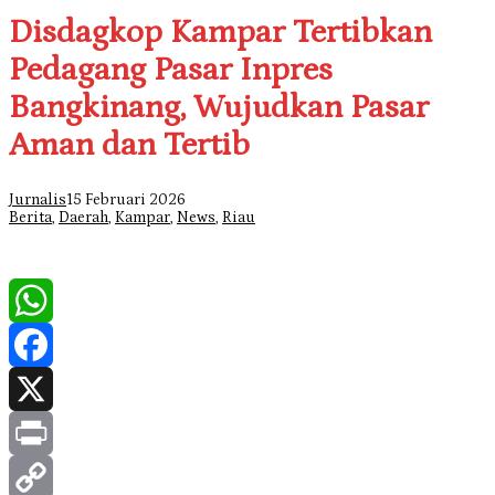
Disdagkop Kampar Tertibkan
Pedagang Pasar Inpres
Bangkinang, Wujudkan Pasar
Aman dan Tertib
Jurnalis
15 Februari 2026
Berita
,
Daerah
,
Kampar
,
News
,
Riau
WhatsApp
Facebook
X
Print