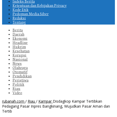
Indeks Berita
Ketentuan dan Kebijakan Privacy
Kode Etik
Pedoman Media Siber
Redaksi
Tentang
Berita
Daerah
Ekonomi
Headline
Hukrim
Kesehatan
Korupsi
Nasional
News
Olahraga
Otomatif
Pendidikan
Peristiwa
Politik
Riau
Video
rubanah.com
/
Riau
/
Kampar
Disdagkop Kampar Tertibkan
Pedagang Pasar Inpres Bangkinang, Wujudkan Pasar Aman dan
Tertib