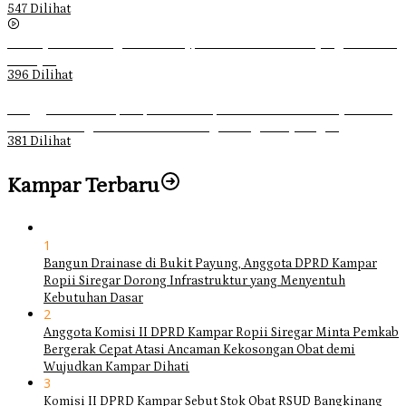
547 Dilihat
Sebanyak 70 Orang di Kentucky, AS Tewas usai Diterjang Tornado
Dahsyat
396 Dilihat
Ganggu Ketertiban, Satpol-PP Kampar Bubarkan 4 Remaja Bukan
Muhrim di Tugu Batu Hitam dan Tigo Tungku Sajoangan
381 Dilihat
Kampar Terbaru
1
Bangun Drainase di Bukit Payung, Anggota DPRD Kampar
Ropii Siregar Dorong Infrastruktur yang Menyentuh
Kebutuhan Dasar
2
Anggota Komisi II DPRD Kampar Ropii Siregar Minta Pemkab
Bergerak Cepat Atasi Ancaman Kekosongan Obat demi
Wujudkan Kampar Dihati
3
Komisi II DPRD Kampar Sebut Stok Obat RSUD Bangkinang