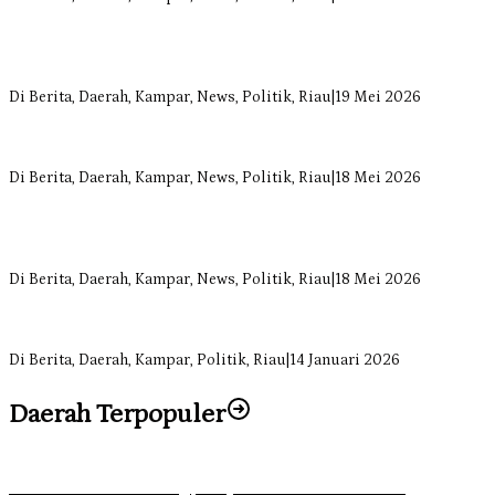
Anggota Komisi II DPRD Kampar Ropii Siregar Minta Pemkab
Bergerak Cepat Atasi Ancaman Kekosongan Obat demi Wujudkan
Kampar Dihati
Di Berita, Daerah, Kampar, News, Politik, Riau
|
19 Mei 2026
Komisi II DPRD Kampar Sebut Stok Obat RSUD Bangkinang
Terancam Habis Juli 2026
Di Berita, Daerah, Kampar, News, Politik, Riau
|
18 Mei 2026
Sekretaris Fraksi Demokrat DPRD Kampar Rizki Ananda Dorong
Pemulihan Lingkungan dan Kompensasi untuk Warga Sungai
Tapung
Di Berita, Daerah, Kampar, News, Politik, Riau
|
18 Mei 2026
Soal Insentif Dokter, DPRD Kampar Undang RSUD Bangkinang ke
RDP
Di Berita, Daerah, Kampar, Politik, Riau
|
14 Januari 2026
Daerah Terpopuler
Ketika Pemuda Lain Pergi, Panji Citra Memilih Bertahan