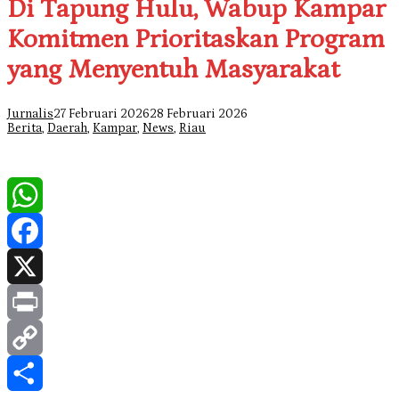
Di Tapung Hulu, Wabup Kampar
Komitmen Prioritaskan Program
yang Menyentuh Masyarakat
Jurnalis
27 Februari 2026
28 Februari 2026
Berita
,
Daerah
,
Kampar
,
News
,
Riau
WhatsApp
Facebook
X
Print
Copy