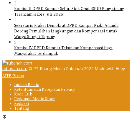
3
Komisi II DPRD Kampar Sebut Stok Obat RSUD Bangkinang
Terancam Habis Juli 2026
4
Sekretaris Fraksi Demokrat DPRD Kampar Rizki Ananda
Dorong Pemulihan Lingkungan dan Kompensasi untuk
Warga Sungai Tapung
5
Komisi IV DPRD Kampar Tekankan Kompensasi bagi
Masyarakat Terdampak
rubanah.com
© PT Ruang Media Rubanah 2024 Made with ☕ by
MTE Group
Indeks Berita
Ketentuan dan Kebijakan Privacy
Kode Etik
Pedoman Media Siber
Redaksi
Tentang