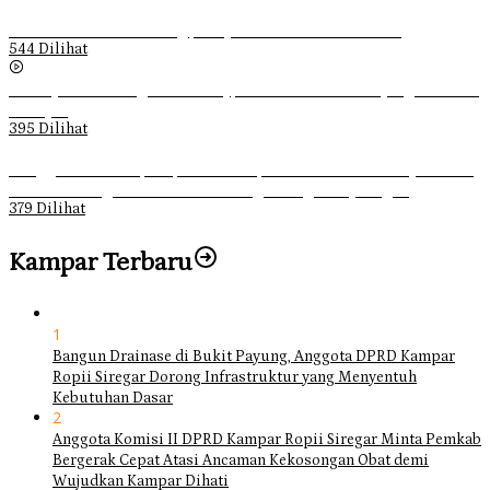
Ketika Pemuda Lain Pergi, Panji Citra Memilih Bertahan
544 Dilihat
Sebanyak 70 Orang di Kentucky, AS Tewas usai Diterjang Tornado
Dahsyat
395 Dilihat
Ganggu Ketertiban, Satpol-PP Kampar Bubarkan 4 Remaja Bukan
Muhrim di Tugu Batu Hitam dan Tigo Tungku Sajoangan
379 Dilihat
Kampar Terbaru
1
Bangun Drainase di Bukit Payung, Anggota DPRD Kampar
Ropii Siregar Dorong Infrastruktur yang Menyentuh
Kebutuhan Dasar
2
Anggota Komisi II DPRD Kampar Ropii Siregar Minta Pemkab
Bergerak Cepat Atasi Ancaman Kekosongan Obat demi
Wujudkan Kampar Dihati