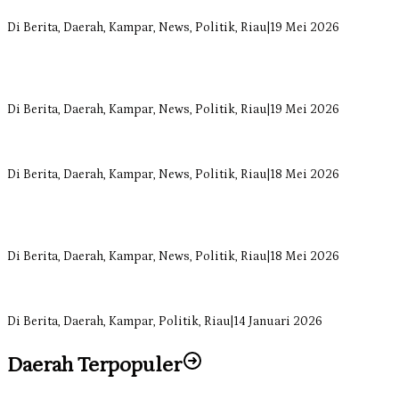
Siregar Dorong Infrastruktur yang Menyentuh Kebutuhan Dasar
Di Berita, Daerah, Kampar, News, Politik, Riau
|
19 Mei 2026
Anggota Komisi II DPRD Kampar Ropii Siregar Minta Pemkab
Bergerak Cepat Atasi Ancaman Kekosongan Obat demi Wujudkan
Kampar Dihati
Di Berita, Daerah, Kampar, News, Politik, Riau
|
19 Mei 2026
Komisi II DPRD Kampar Sebut Stok Obat RSUD Bangkinang
Terancam Habis Juli 2026
Di Berita, Daerah, Kampar, News, Politik, Riau
|
18 Mei 2026
Sekretaris Fraksi Demokrat DPRD Kampar Rizki Ananda Dorong
Pemulihan Lingkungan dan Kompensasi untuk Warga Sungai
Tapung
Di Berita, Daerah, Kampar, News, Politik, Riau
|
18 Mei 2026
Soal Insentif Dokter, DPRD Kampar Undang RSUD Bangkinang ke
RDP
Di Berita, Daerah, Kampar, Politik, Riau
|
14 Januari 2026
Daerah Terpopuler