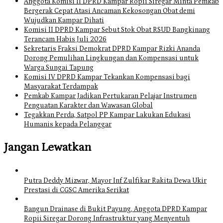
Anggota Komisi II DPRD Kampar Ropii Siregar Minta Pemkab
Bergerak Cepat Atasi Ancaman Kekosongan Obat demi
Wujudkan Kampar Dihati
Komisi II DPRD Kampar Sebut Stok Obat RSUD Bangkinang
Terancam Habis Juli 2026
Sekretaris Fraksi Demokrat DPRD Kampar Rizki Ananda
Dorong Pemulihan Lingkungan dan Kompensasi untuk
Warga Sungai Tapung
Komisi IV DPRD Kampar Tekankan Kompensasi bagi
Masyarakat Terdampak
Pemkab Kampar Jadikan Pertukaran Pelajar Instrumen
Penguatan Karakter dan Wawasan Global
Tegakkan Perda, Satpol PP Kampar Lakukan Edukasi
Humanis kepada Pelanggar
Jangan Lewatkan
Putra Deddy Mizwar, Mayor Inf Zulfikar Rakita Dewa Ukir
Prestasi di CGSC Amerika Serikat
Bangun Drainase di Bukit Payung, Anggota DPRD Kampar
Ropii Siregar Dorong Infrastruktur yang Menyentuh