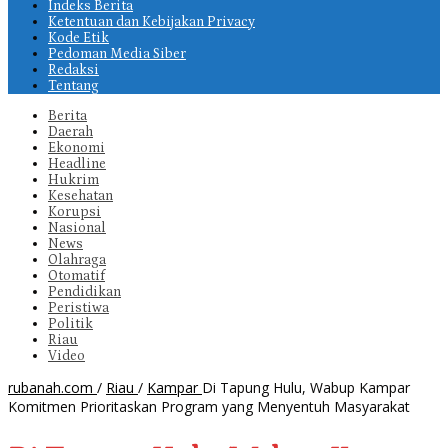
Indeks Berita
Ketentuan dan Kebijakan Privacy
Kode Etik
Pedoman Media Siber
Redaksi
Tentang
Berita
Daerah
Ekonomi
Headline
Hukrim
Kesehatan
Korupsi
Nasional
News
Olahraga
Otomatif
Pendidikan
Peristiwa
Politik
Riau
Video
rubanah.com
/
Riau
/
Kampar
Di Tapung Hulu, Wabup Kampar
Komitmen Prioritaskan Program yang Menyentuh Masyarakat