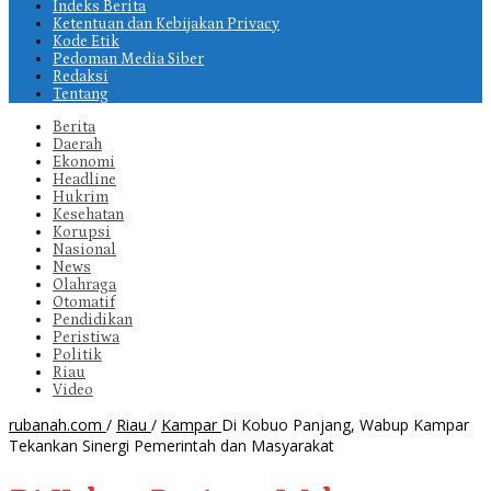
Indeks Berita
Ketentuan dan Kebijakan Privacy
Kode Etik
Pedoman Media Siber
Redaksi
Tentang
Berita
Daerah
Ekonomi
Headline
Hukrim
Kesehatan
Korupsi
Nasional
News
Olahraga
Otomatif
Pendidikan
Peristiwa
Politik
Riau
Video
rubanah.com
/
Riau
/
Kampar
Di Kobuo Panjang, Wabup Kampar
Tekankan Sinergi Pemerintah dan Masyarakat