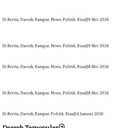
Bangun Drainase di Bukit Payung, Anggota DPRD Kampar Ropii
Siregar Dorong Infrastruktur yang Menyentuh Kebutuhan Dasar
Di Berita, Daerah, Kampar, News, Politik, Riau
|
19 Mei 2026
Anggota Komisi II DPRD Kampar Ropii Siregar Minta Pemkab
Bergerak Cepat Atasi Ancaman Kekosongan Obat demi Wujudkan
Kampar Dihati
Di Berita, Daerah, Kampar, News, Politik, Riau
|
19 Mei 2026
Komisi II DPRD Kampar Sebut Stok Obat RSUD Bangkinang
Terancam Habis Juli 2026
Di Berita, Daerah, Kampar, News, Politik, Riau
|
18 Mei 2026
Sekretaris Fraksi Demokrat DPRD Kampar Rizki Ananda Dorong
Pemulihan Lingkungan dan Kompensasi untuk Warga Sungai
Tapung
Di Berita, Daerah, Kampar, News, Politik, Riau
|
18 Mei 2026
Soal Insentif Dokter, DPRD Kampar Undang RSUD Bangkinang ke
RDP
Di Berita, Daerah, Kampar, Politik, Riau
|
14 Januari 2026
Daerah Terpopuler