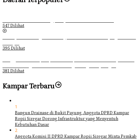
Ketika Pemuda Lain Pergi, Panji Citra Memilih Bertahan
547 Dilihat
Sebanyak 70 Orang di Kentucky, AS Tewas usai Diterjang Tornado
Dahsyat
395 Dilihat
Ganggu Ketertiban, Satpol-PP Kampar Bubarkan 4 Remaja Bukan
Muhrim di Tugu Batu Hitam dan Tigo Tungku Sajoangan
381 Dilihat
Kampar Terbaru
1
Bangun Drainase di Bukit Payung, Anggota DPRD Kampar
Ropii Siregar Dorong Infrastruktur yang Menyentuh
Kebutuhan Dasar
2
Anggota Komisi II DPRD Kampar Ropii Siregar Minta Pemkab