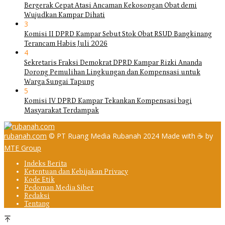
Bergerak Cepat Atasi Ancaman Kekosongan Obat demi
Wujudkan Kampar Dihati
3
Komisi II DPRD Kampar Sebut Stok Obat RSUD Bangkinang
Terancam Habis Juli 2026
4
Sekretaris Fraksi Demokrat DPRD Kampar Rizki Ananda
Dorong Pemulihan Lingkungan dan Kompensasi untuk
Warga Sungai Tapung
5
Komisi IV DPRD Kampar Tekankan Kompensasi bagi
Masyarakat Terdampak
rubanah.com
© PT Ruang Media Rubanah 2024 Made with ☕ by
MTE Group
Indeks Berita
Ketentuan dan Kebijakan Privacy
Kode Etik
Pedoman Media Siber
Redaksi
Tentang