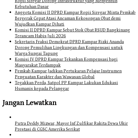
Ropii Siregar Dorong Infrastruktur yang Menyentuh
Kebutuhan Dasar
Anggota Komisi II DPRD Kampar Ropii Siregar Minta Pemkab
Bergerak Cepat Atasi Ancaman Kekosongan Obat demi
Wujudkan Kampar Dihati
Komisi II DPRD Kampar Sebut Stok Obat RSUD Bangkinang
Terancam Habis Juli 2026
Sekretaris Fraksi Demokrat DPRD Kampar Rizki Ananda
Dorong Pemulihan Lingkungan dan Kompensasi untuk
Warga Sungai Tapung
Komisi IV DPRD Kampar Tekankan Kompensasi bagi
Masyarakat Terdampak
Pemkab Kampar Jadikan Pertukaran Pelajar Instrumen
Penguatan Karakter dan Wawasan Global
Tegakkan Perda, Satpol PP Kampar Lakukan Edukasi
Humanis kepada Pelanggar
Jangan Lewatkan
Putra Deddy Mizwar, Mayor Inf Zulfikar Rakita Dewa Ukir
Prestasi di CGSC Amerika Serikat