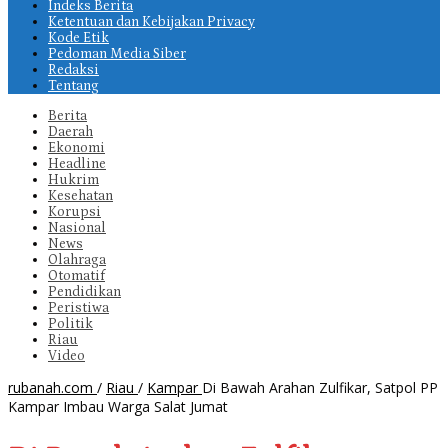
Indeks Berita
Ketentuan dan Kebijakan Privacy
Kode Etik
Pedoman Media Siber
Redaksi
Tentang
Berita
Daerah
Ekonomi
Headline
Hukrim
Kesehatan
Korupsi
Nasional
News
Olahraga
Otomatif
Pendidikan
Peristiwa
Politik
Riau
Video
rubanah.com
/
Riau
/
Kampar
Di Bawah Arahan Zulfikar, Satpol PP
Kampar Imbau Warga Salat Jumat