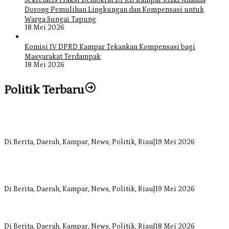
Sekretaris Fraksi Demokrat DPRD Kampar Rizki Ananda
Dorong Pemulihan Lingkungan dan Kompensasi untuk
Warga Sungai Tapung
18 Mei 2026
Komisi IV DPRD Kampar Tekankan Kompensasi bagi
Masyarakat Terdampak
18 Mei 2026
Politik Terbaru
Bangun Drainase di Bukit Payung, Anggota DPRD Kampar Ropii
Siregar Dorong Infrastruktur yang Menyentuh Kebutuhan Dasar
Di Berita, Daerah, Kampar, News, Politik, Riau
|
19 Mei 2026
Anggota Komisi II DPRD Kampar Ropii Siregar Minta Pemkab
Bergerak Cepat Atasi Ancaman Kekosongan Obat demi Wujudkan
Kampar Dihati
Di Berita, Daerah, Kampar, News, Politik, Riau
|
19 Mei 2026
Komisi II DPRD Kampar Sebut Stok Obat RSUD Bangkinang
Terancam Habis Juli 2026
Di Berita, Daerah, Kampar, News, Politik, Riau
|
18 Mei 2026