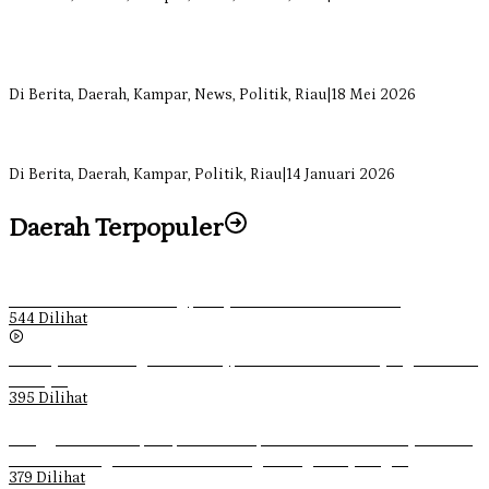
Sekretaris Fraksi Demokrat DPRD Kampar Rizki Ananda Dorong
Pemulihan Lingkungan dan Kompensasi untuk Warga Sungai
Tapung
Di Berita, Daerah, Kampar, News, Politik, Riau
|
18 Mei 2026
Soal Insentif Dokter, DPRD Kampar Undang RSUD Bangkinang ke
RDP
Di Berita, Daerah, Kampar, Politik, Riau
|
14 Januari 2026
Daerah Terpopuler
Ketika Pemuda Lain Pergi, Panji Citra Memilih Bertahan
544 Dilihat
Sebanyak 70 Orang di Kentucky, AS Tewas usai Diterjang Tornado
Dahsyat
395 Dilihat
Ganggu Ketertiban, Satpol-PP Kampar Bubarkan 4 Remaja Bukan
Muhrim di Tugu Batu Hitam dan Tigo Tungku Sajoangan
379 Dilihat