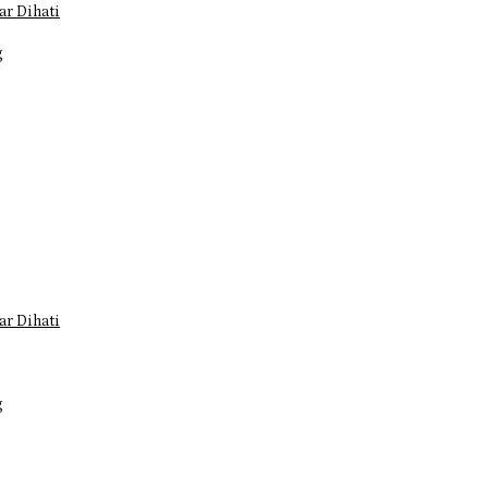
r Dihati
g
r Dihati
g