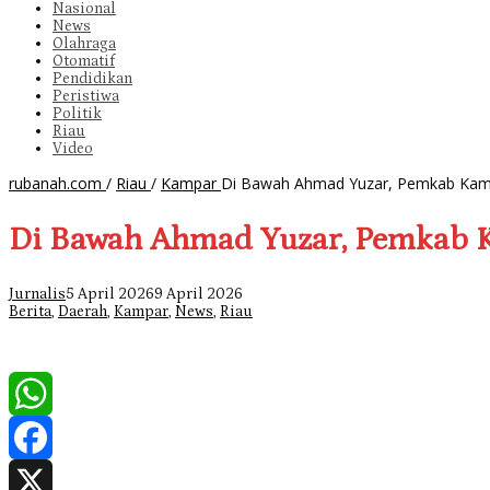
Nasional
News
Olahraga
Otomatif
Pendidikan
Peristiwa
Politik
Riau
Video
rubanah.com
/
Riau
/
Kampar
Di Bawah Ahmad Yuzar, Pemkab Kampa
Di Bawah Ahmad Yuzar, Pemkab K
Jurnalis
5 April 2026
9 April 2026
Berita
,
Daerah
,
Kampar
,
News
,
Riau
WhatsApp
Facebook