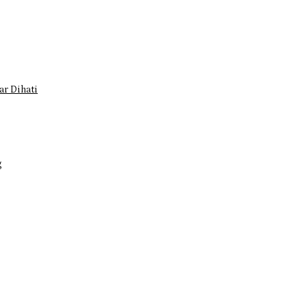
r Dihati
g