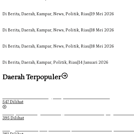
Anggota Komisi II DPRD Kampar Ropii Siregar Minta Pemkab Berge
Di Berita, Daerah, Kampar, News, Politik, Riau
|
19 Mei 2026
Komisi II DPRD Kampar Sebut Stok Obat RSUD Bangkinang Terancam 
Di Berita, Daerah, Kampar, News, Politik, Riau
|
18 Mei 2026
Sekretaris Fraksi Demokrat DPRD Kampar Rizki Ananda Dorong Pem
Di Berita, Daerah, Kampar, News, Politik, Riau
|
18 Mei 2026
Soal Insentif Dokter, DPRD Kampar Undang RSUD Bangkinang ke RD
Di Berita, Daerah, Kampar, Politik, Riau
|
14 Januari 2026
Daerah Terpopuler
Ketika Pemuda Lain Pergi, Panji Citra Memilih Bertahan
547 Dilihat
Sebanyak 70 Orang di Kentucky, AS Tewas usai Diterjang Tornado 
395 Dilihat
Ganggu Ketertiban, Satpol-PP Kampar Bubarkan 4 Remaja Bukan M