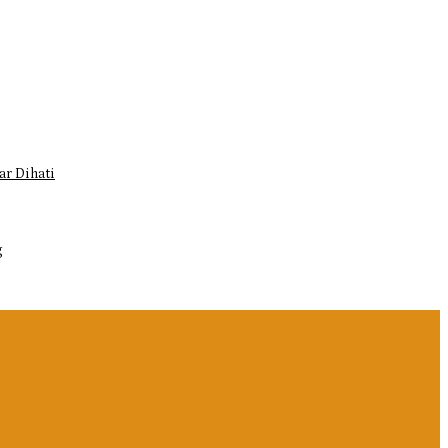
r Dihati
g