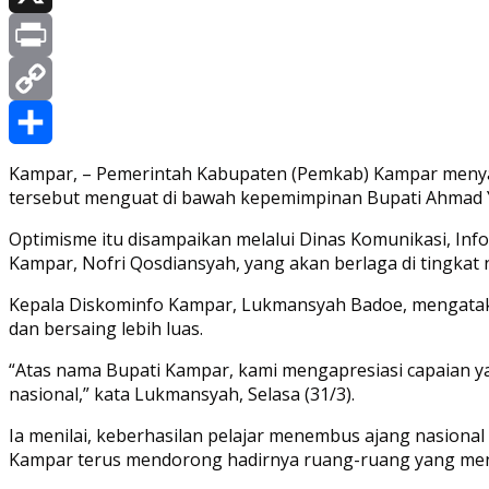
X
Print
Copy
Link
Share
Kampar, – Pemerintah Kabupaten (Pemkab) Kampar menyat
tersebut menguat di bawah kepemimpinan Bupati Ahmad Y
Optimisme itu disampaikan melalui Dinas Komunikasi, Info
Kampar, Nofri Qosdiansyah, yang akan berlaga di tingkat 
Kepala Diskominfo Kampar, Lukmansyah Badoe, mengataka
dan bersaing lebih luas.
“Atas nama Bupati Kampar, kami mengapresiasi capaian yan
nasional,” kata Lukmansyah, Selasa (31/3).
Ia menilai, keberhasilan pelajar menembus ajang nasional
Kampar terus mendorong hadirnya ruang-ruang yang mendu