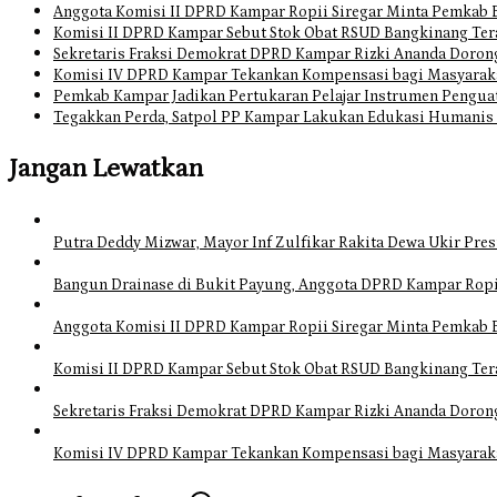
Anggota Komisi II DPRD Kampar Ropii Siregar Minta Pemkab 
Komisi II DPRD Kampar Sebut Stok Obat RSUD Bangkinang Ter
Sekretaris Fraksi Demokrat DPRD Kampar Rizki Ananda Doro
Komisi IV DPRD Kampar Tekankan Kompensasi bagi Masyarak
Pemkab Kampar Jadikan Pertukaran Pelajar Instrumen Pengua
Tegakkan Perda, Satpol PP Kampar Lakukan Edukasi Humanis
Jangan Lewatkan
Putra Deddy Mizwar, Mayor Inf Zulfikar Rakita Dewa Ukir Pres
Bangun Drainase di Bukit Payung, Anggota DPRD Kampar Ropi
Anggota Komisi II DPRD Kampar Ropii Siregar Minta Pemkab 
Komisi II DPRD Kampar Sebut Stok Obat RSUD Bangkinang Ter
Sekretaris Fraksi Demokrat DPRD Kampar Rizki Ananda Doro
Komisi IV DPRD Kampar Tekankan Kompensasi bagi Masyarak