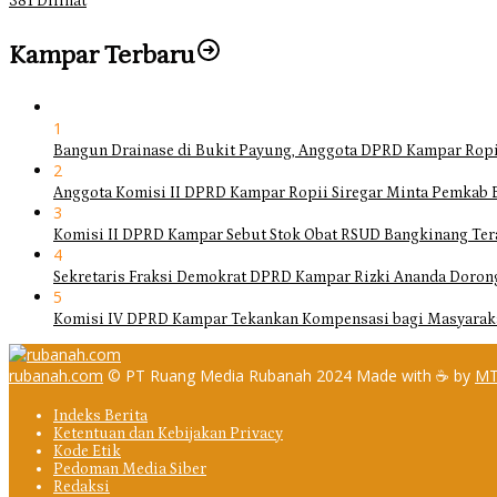
381 Dilihat
Kampar Terbaru
1
Bangun Drainase di Bukit Payung, Anggota DPRD Kampar Ropi
2
Anggota Komisi II DPRD Kampar Ropii Siregar Minta Pemkab 
3
Komisi II DPRD Kampar Sebut Stok Obat RSUD Bangkinang Ter
4
Sekretaris Fraksi Demokrat DPRD Kampar Rizki Ananda Doro
5
Komisi IV DPRD Kampar Tekankan Kompensasi bagi Masyarak
rubanah.com
© PT Ruang Media Rubanah 2024 Made with ☕ by
MT
Indeks Berita
Ketentuan dan Kebijakan Privacy
Kode Etik
Pedoman Media Siber
Redaksi