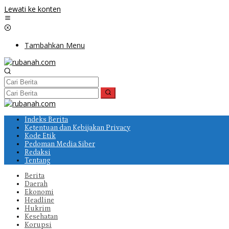
Lewati ke konten
Tambahkan Menu
Indeks Berita
Ketentuan dan Kebijakan Privacy
Kode Etik
Pedoman Media Siber
Redaksi
Tentang
Berita
Daerah
Ekonomi
Headline
Hukrim
Kesehatan
Korupsi