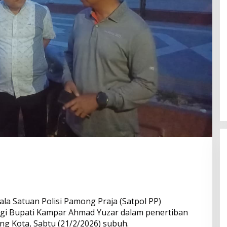
ala Satuan Polisi Pamong Praja (Satpol PP)
Bangun Drainase di Bukit Payung,
Anggota DPRD Kampar Ropii Siregar
gi Bupati Kampar Ahmad Yuzar dalam penertiban
Dorong Infrastruktur yang
ang Kota, Sabtu (21/2/2026) subuh.
Di Berita, Daerah, Kampar, News, Politik, Riau
|
19 Mei