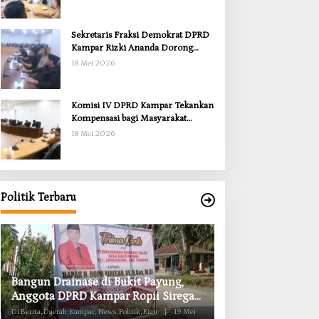
Sekretaris Fraksi Demokrat DPRD
Kampar Rizki Ananda Dorong
Pemulihan Lingkungan dan
18 Mei 2026
Kompensasi untuk Warga Sungai
Tapung
Komisi IV DPRD Kampar Tekankan
Kompensasi bagi Masyarakat
Terdampak
18 Mei 2026
Politik Terbaru
Anggota Komisi II DPRD Kampar
Komisi II DPRD K
Ropii Siregar Minta Pemkab Bergerak
Obat RSUD Bangk
Cepat Atasi Ancaman Kekosongan
Habis Juli 2026
Di Berita, Daerah, Kampar, News, Politik, Riau
|
19 Mei
Di Berita, Daerah, Kampar, Ne