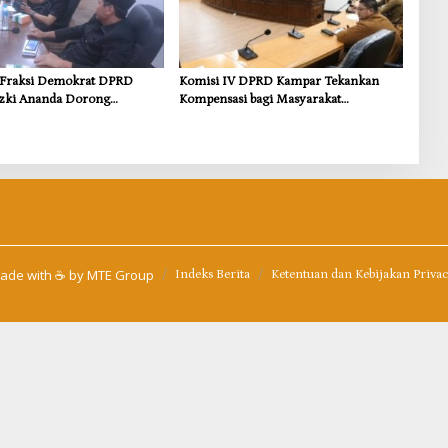
s Fraksi Demokrat DPRD
Komisi IV DPRD Kampar Tekankan
zki Ananda Dorong
Kompensasi bagi Masyarakat
 Lingkungan dan
Terdampak
i untuk Warga Sungai
ade with ☕ by
MTE Group
Indeks Berita
Ketentuan dan Kebijakan Priva