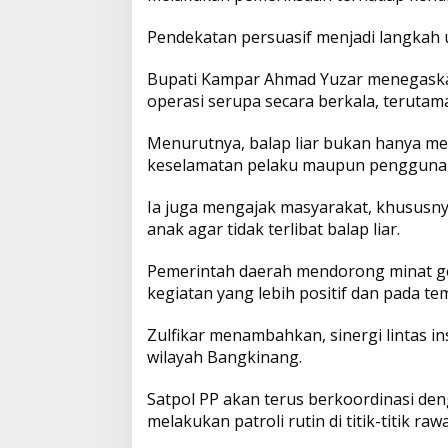
d
i
Pendekatan persuasif menjadi langkah 
B
a
Bupati Kampar Ahmad Yuzar menegaska
n
g
operasi serupa secara berkala, terutama
k
i
Menurutnya, balap liar bukan hanya m
n
keselamatan pelaku maupun pengguna j
a
n
g
Ia juga mengajak masyarakat, khususnya
anak agar tidak terlibat balap liar.
Pemerintah daerah mendorong minat gen
kegiatan yang lebih positif dan pada te
Zulfikar menambahkan, sinergi lintas in
wilayah Bangkinang.
Satpol PP akan terus berkoordinasi de
melakukan patroli rutin di titik-titik raw