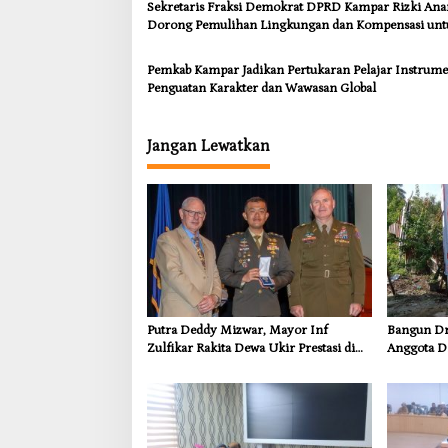
Sekretaris Fraksi Demokrat DPRD Kampar Rizki An
Dorong Pemulihan Lingkungan dan Kompensasi unt
Warga Sungai Tapung
Pemkab Kampar Jadikan Pertukaran Pelajar Instrum
Penguatan Karakter dan Wawasan Global
Jangan Lewatkan
Putra Deddy Mizwar, Mayor Inf
Bangun Dra
Zulfikar Rakita Dewa Ukir Prestasi di
Anggota D
CGSC Amerika Serikat
Dorong In
Kebutuhan