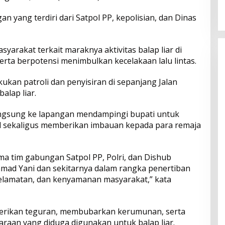
2026
Menyentuh Kebutuhan Dasar
 yang terdiri dari Satpol PP, kepolisian, dan Dinas
yarakat terkait maraknya aktivitas balap liar di
serta berpotensi menimbulkan kecelakaan lalu lintas.
ukan patroli dan penyisiran di sepanjang Jalan
alap liar.
angsung ke lapangan mendampingi bupati untuk
l sekaligus memberikan imbauan kepada para remaja
ma tim gabungan Satpol PP, Polri, dan Dishub
mad Yani dan sekitarnya dalam rangka penertiban
eselamatan, dan kenyamanan masyarakat,” kata
berikan teguran, membubarkan kerumunan, serta
aan yang diduga digunakan untuk balap liar.