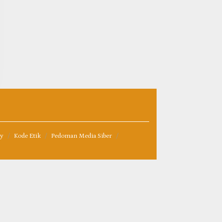
cy
Kode Etik
Pedoman Media Siber