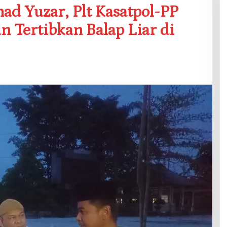
d Yuzar, Plt Kasatpol-PP
 Tertibkan Balap Liar di