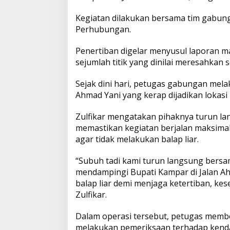
a
t
e
n
y
r
r
Kegiatan dilakukan bersama tim gabungan
T
s
b
t
L
e
Perhubungan.
u
r
A
o
i
u
Penertiban digelar menyusul laporan mas
n
sejumlah titik yang dinilai meresahkan 
p
o
n
T
e
Sejak dini hari, petugas gabungan melak
p
k
k
r
Ahmad Yani yang kerap dijadikan lokasi b
t
i
b
Zulfikar mengatakan pihaknya turun l
k
memastikan kegiatan berjalan maksima
a
agar tidak melakukan balap liar.
n
B
a
“Subuh tadi kami turun langsung bersa
l
mendampingi Bupati Kampar di Jalan Ah
a
balap liar demi menjaga ketertiban, k
p
Zulfikar.
L
i
a
Dalam operasi tersebut, petugas mem
r
melakukan pemeriksaan terhadap kendar