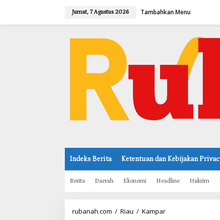
L
Tambahkan Menu
e
Jumat, 7 Agustus 2026
w
a
t
i
k
e
k
o
n
t
e
n
Indeks Berita
Ketentuan dan Kebijakan Privac
Berita
Daerah
Ekonomi
Headline
Hukrim
rubanah.com
/
Riau
/
Kampar
D