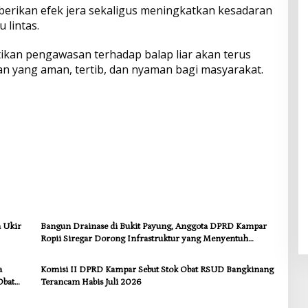
erikan efek jera sekaligus meningkatkan kesadaran
 lintas.
an pengawasan terhadap balap liar akan terus
an yang aman, tertib, dan nyaman bagi masyarakat.
a Ukir
Bangun Drainase di Bukit Payung, Anggota DPRD Kampar
Ropii Siregar Dorong Infrastruktur yang Menyentuh
Kebutuhan Dasar
a
Komisi II DPRD Kampar Sebut Stok Obat RSUD Bangkinang
Obat
Terancam Habis Juli 2026