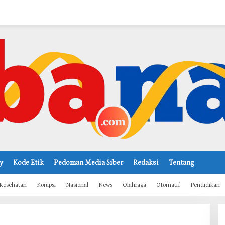
y
Kode Etik
Pedoman Media Siber
Redaksi
Tentang
Kesehatan
Korupsi
Nasional
News
Olahraga
Otomatif
Pendidikan