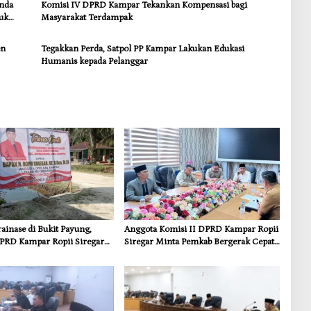
anda
Komisi IV DPRD Kampar Tekankan Kompensasi bagi
uk
Masyarakat Terdampak
en
Tegakkan Perda, Satpol PP Kampar Lakukan Edukasi
Humanis kepada Pelanggar
inase di Bukit Payung,
Anggota Komisi II DPRD Kampar Ropii
PRD Kampar Ropii Siregar
Siregar Minta Pemkab Bergerak Cepat
frastruktur yang Menyentuh
Atasi Ancaman Kekosongan Obat demi
 Dasar
Wujudkan Kampar Dihati