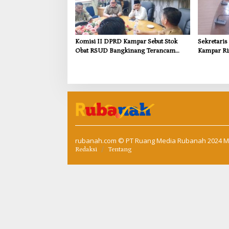
Komisi II DPRD Kampar Sebut Stok
Sekretari
Obat RSUD Bangkinang Terancam
Kampar Ri
Habis Juli 2026
Pemulihan
Kompensas
Tapung
rubanah.com
© PT Ruang Media Rubanah 2024 M
Redaksi
Tentang