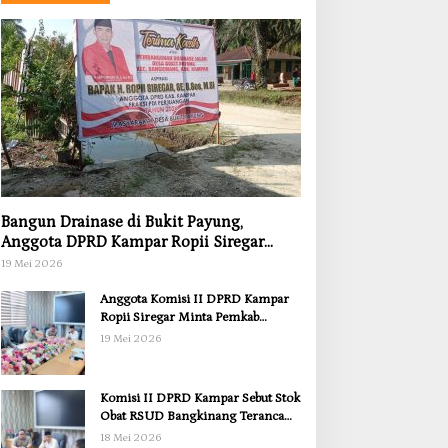
Bangun Drainase di Bukit Payung,
Anggota DPRD Kampar Ropii Siregar
Dorong Infrastruktur yang Menyentuh
19 Mei 2026
Kebutuhan Dasar
Anggota Komisi II DPRD Kampar
Ropii Siregar Minta Pemkab
Bergerak Cepat Atasi Ancaman
19 Mei 2026
Kekosongan Obat demi Wujudkan
Kampar Dihati
Komisi II DPRD Kampar Sebut Stok
Obat RSUD Bangkinang Terancam
Habis Juli 2026
18 Mei 2026