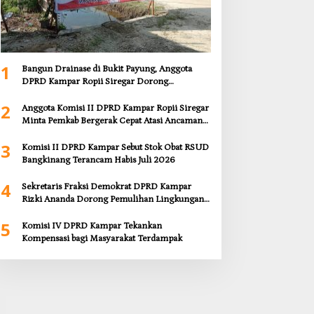
1
Bangun Drainase di Bukit Payung, Anggota
DPRD Kampar Ropii Siregar Dorong
Infrastruktur yang Menyentuh Kebutuhan
2
Dasar
Anggota Komisi II DPRD Kampar Ropii Siregar
Minta Pemkab Bergerak Cepat Atasi Ancaman
Kekosongan Obat demi Wujudkan Kampar
3
Dihati
Komisi II DPRD Kampar Sebut Stok Obat RSUD
Bangkinang Terancam Habis Juli 2026
4
Sekretaris Fraksi Demokrat DPRD Kampar
Rizki Ananda Dorong Pemulihan Lingkungan
dan Kompensasi untuk Warga Sungai Tapung
5
Komisi IV DPRD Kampar Tekankan
Kompensasi bagi Masyarakat Terdampak