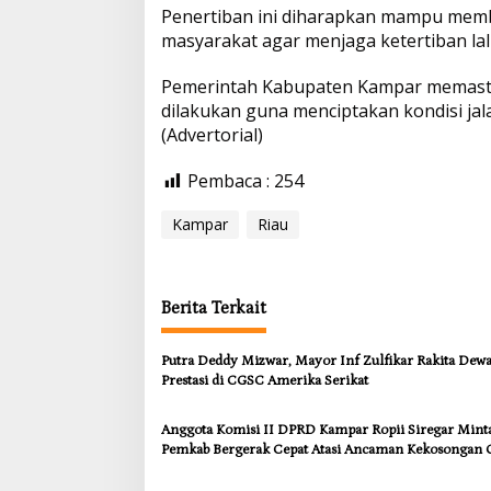
Penertiban ini diharapkan mampu memb
masyarakat agar menjaga ketertiban lalu
Pemerintah Kabupaten Kampar memastik
dilakukan guna menciptakan kondisi jal
(Advertorial)
Pembaca :
254
Kampar
Riau
Berita Terkait
Putra Deddy Mizwar, Mayor Inf Zulfikar Rakita Dew
Prestasi di CGSC Amerika Serikat
Anggota Komisi II DPRD Kampar Ropii Siregar Mint
Pemkab Bergerak Cepat Atasi Ancaman Kekosongan 
demi Wujudkan Kampar Dihati