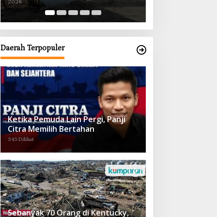
2026
2026
Obat demi Wujudkan Kampar Dihati
Daerah Terpopuler
Ketika Pemuda Lain Pergi, Panji
Citra Memilih Bertahan
545 Dilihat
Sebanyak 70 Orang di Kentucky,