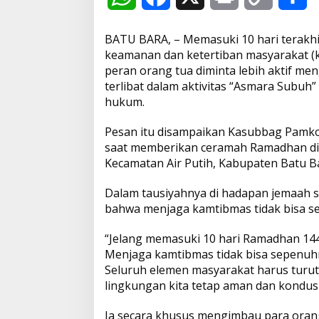
J
e
h
a
r
o
h
l
BATU BARA, – Memasuki 10 hari terakhi
a
a
c
i
p
a
keamanan dan ketertiban masyarakat (k
n
g
peran orang tua diminta lebih aktif me
1
t
e
n
y
r
terlibat dalam aktivitas “Asmara Subu
0
hukum.
H
s
b
t
L
e
a
Pesan itu disampaikan Kasubbag Pamkol
r
A
o
i
i
saat memberikan ceramah Ramadhan di
T
Kecamatan Air Putih, Kabupaten Batu Ba
p
o
n
e
r
Dalam tausiyahnya di hadapan jemaah s
p
k
k
a
bahwa menjaga kamtibmas tidak bisa s
k
h
i
“Jelang memasuki 10 hari Ramadhan 144
r
Menjaga kamtibmas tidak bisa sepenuhn
R
Seluruh elemen masyarakat harus turu
a
lingkungan kita tetap aman dan kondusif
m
a
d
Ia secara khusus mengimbau para oran