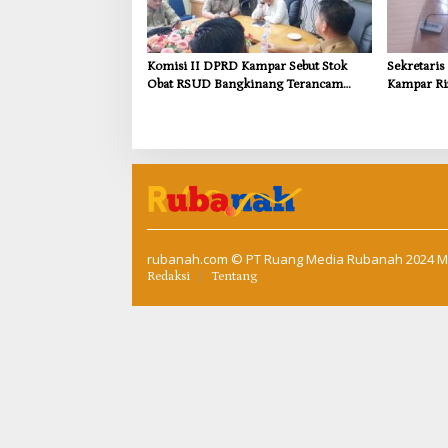
Komisi II DPRD Kampar Sebut Stok
Sekretari
Obat RSUD Bangkinang Terancam
Kampar Ri
Habis Juli 2026
Pemulihan
Kompensas
Tapung
rubanah.com
© PT Ruang Media Rubanah 2024 M
Redaksi
Tentang