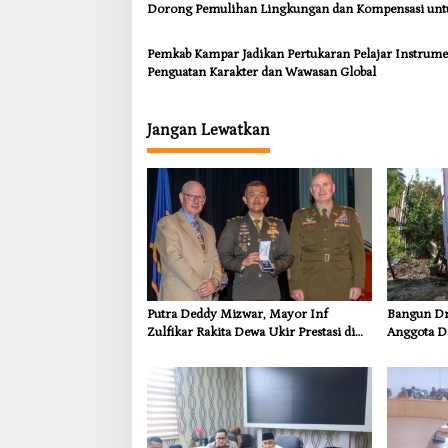
Dorong Pemulihan Lingkungan dan Kompensasi unt
Warga Sungai Tapung
Pemkab Kampar Jadikan Pertukaran Pelajar Instrum
Penguatan Karakter dan Wawasan Global
Jangan Lewatkan
Putra Deddy Mizwar, Mayor Inf
Bangun Dra
Zulfikar Rakita Dewa Ukir Prestasi di
Anggota D
CGSC Amerika Serikat
Dorong In
Kebutuhan