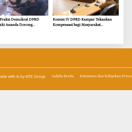
s Fraksi Demokrat DPRD
Komisi IV DPRD Kampar Tekankan
zki Ananda Dorong
Kompensasi bagi Masyarakat
 Lingkungan dan
Terdampak
i untuk Warga Sungai
ade with ☕ by
MTE Group
Indeks Berita
Ketentuan dan Kebijakan Priva