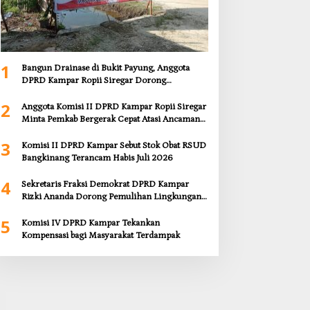
1
Bangun Drainase di Bukit Payung, Anggota
DPRD Kampar Ropii Siregar Dorong
Infrastruktur yang Menyentuh Kebutuhan
2
Dasar
Anggota Komisi II DPRD Kampar Ropii Siregar
Minta Pemkab Bergerak Cepat Atasi Ancaman
Kekosongan Obat demi Wujudkan Kampar
3
Dihati
Komisi II DPRD Kampar Sebut Stok Obat RSUD
Bangkinang Terancam Habis Juli 2026
4
Sekretaris Fraksi Demokrat DPRD Kampar
Rizki Ananda Dorong Pemulihan Lingkungan
dan Kompensasi untuk Warga Sungai Tapung
5
Komisi IV DPRD Kampar Tekankan
Kompensasi bagi Masyarakat Terdampak