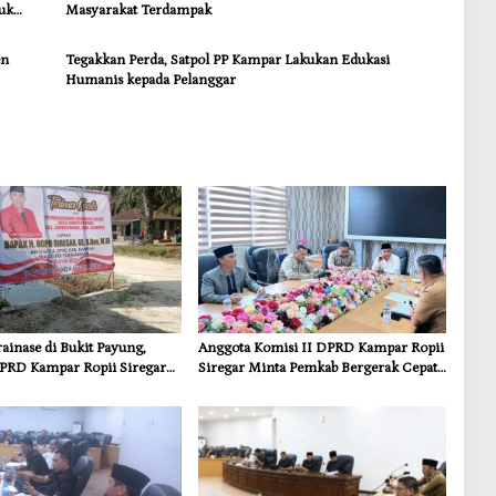
uk
Masyarakat Terdampak
en
Tegakkan Perda, Satpol PP Kampar Lakukan Edukasi
Humanis kepada Pelanggar
inase di Bukit Payung,
Anggota Komisi II DPRD Kampar Ropii
PRD Kampar Ropii Siregar
Siregar Minta Pemkab Bergerak Cepat
frastruktur yang Menyentuh
Atasi Ancaman Kekosongan Obat demi
 Dasar
Wujudkan Kampar Dihati