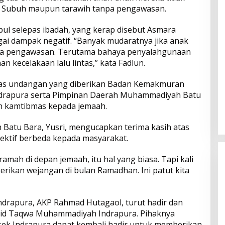
t Subuh maupun tarawih tanpa pengawasan.
ul selepas ibadah, yang kerap disebut Asmara
ai dampak negatif. “Banyak mudaratnya jika anak
npa pengawasan. Terutama bahaya penyalahgunaan
n kecelakaan lalu lintas,” kata Fadlun.
tas undangan yang diberikan Badan Kemakmuran
drapura serta Pimpinan Daerah Muhammadiyah Batu
 kamtibmas kepada jemaah.
atu Bara, Yusri, mengucapkan terima kasih atas
ektif berbeda kepada masyarakat.
mah di depan jemaah, itu hal yang biasa. Tapi kali
erikan wejangan di bulan Ramadhan. Ini patut kita
drapura, AKP Rahmad Hutagaol, turut hadir dan
jid Taqwa Muhammadiyah Indrapura. Pihaknya
sek Indrapura dapat kembali hadir untuk memberikan