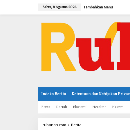
L
Tambahkan Menu
e
Sabtu, 8 Agustus 2026
w
a
t
i
k
e
k
o
n
t
e
n
Indeks Berita
Ketentuan dan Kebijakan Privac
Berita
Daerah
Ekonomi
Headline
Hukrim
rubanah.com
/
Berita
C