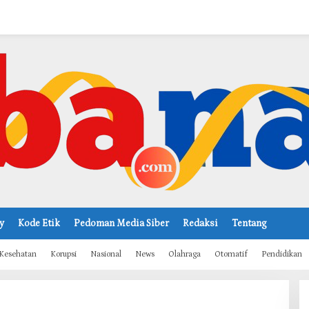
y
Kode Etik
Pedoman Media Siber
Redaksi
Tentang
Kesehatan
Korupsi
Nasional
News
Olahraga
Otomatif
Pendidikan