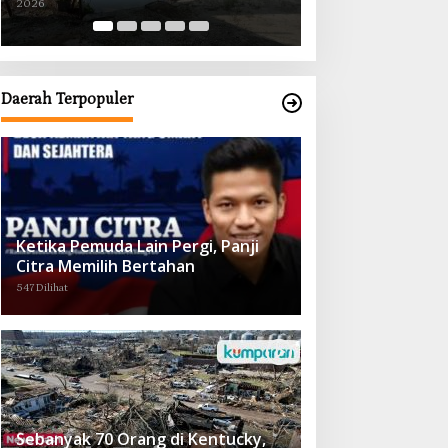
2026
2026
Obat demi Wujudkan Kampar Dihati
Daerah Terpopuler
Ketika Pemuda Lain Pergi, Panji
Citra Memilih Bertahan
547 Dilihat
Sebanyak 70 Orang di Kentucky,