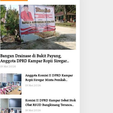
Bangun Drainase di Bukit Payung,
Anggota DPRD Kampar Ropii Siregar
Dorong Infrastruktur yang Menyentuh
19 Mei 2026
Kebutuhan Dasar
Anggota Komisi II DPRD Kampar
Ropii Siregar Minta Pemkab
Bergerak Cepat Atasi Ancaman
19 Mei 2026
Kekosongan Obat demi Wujudkan
Kampar Dihati
Komisi II DPRD Kampar Sebut Stok
Obat RSUD Bangkinang Terancam
Habis Juli 2026
18 Mei 2026