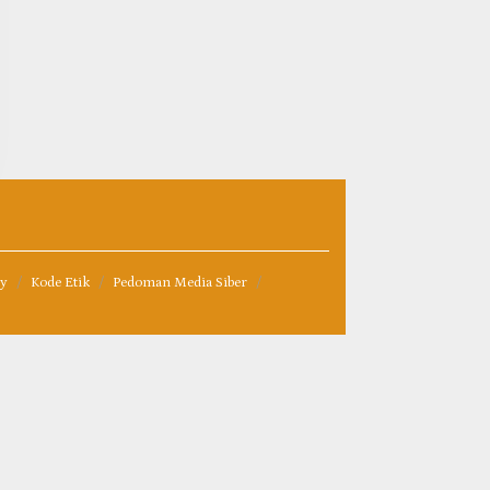
cy
Kode Etik
Pedoman Media Siber