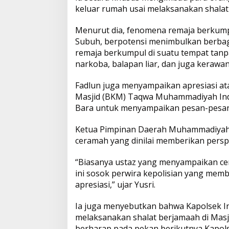
h
keluar rumah usai melaksanakan shala
a
n
Menurut dia, fenomena remaja berkump
Subuh, berpotensi menimbulkan berbag
remaja berkumpul di suatu tempat ta
narkoba, balapan liar, dan juga kerawana
Fadlun juga menyampaikan apresiasi a
Masjid (BKM) Taqwa Muhammadiyah In
Bara untuk menyampaikan pesan-pesan
Ketua Pimpinan Daerah Muhammadiyah B
ceramah yang dinilai memberikan persp
“Biasanya ustaz yang menyampaikan cera
ini sosok perwira kepolisian yang memb
apresiasi,” ujar Yusri.
Ia juga menyebutkan bahwa Kapolsek In
melaksanakan shalat berjamaah di Mas
berharap pada pekan berikutnya Kapol