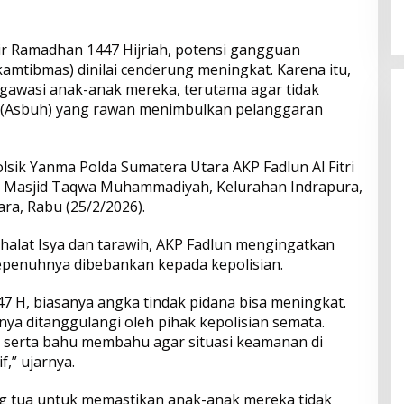
2026
Menyentuh Kebutuhan Dasar
r Ramadhan 1447 Hijriah, potensi gangguan
amtibmas) dinilai cenderung meningkat. Karena itu,
ngawasi anak-anak mereka, terutama agar tidak
h” (Asbuh) yang rawan menimbulkan pelanggaran
sik Yanma Polda Sumatera Utara AKP Fadlun Al Fitri
 Masjid Taqwa Muhammadiyah, Kelurahan Indrapura,
ra, Rabu (25/2/2026).
halat Isya dan tarawih, AKP Fadlun mengingatkan
epenuhnya dibebankan kepada kepolisian.
7 H, biasanya angka tindak pidana bisa meningkat.
ya ditanggulangi oleh pihak kepolisian semata.
t serta bahu membahu agar situasi keamanan di
,” ujarnya.
g tua untuk memastikan anak-anak mereka tidak