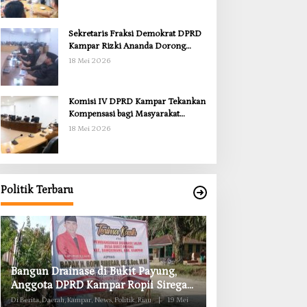
Sekretaris Fraksi Demokrat DPRD
Kampar Rizki Ananda Dorong
Pemulihan Lingkungan dan
18 Mei 2026
Kompensasi untuk Warga Sungai
Tapung
Komisi IV DPRD Kampar Tekankan
Kompensasi bagi Masyarakat
Terdampak
18 Mei 2026
Politik Terbaru
Anggota Komisi II DPRD Kampar
Komisi II DPRD K
Ropii Siregar Minta Pemkab Bergerak
Obat RSUD Bangk
Cepat Atasi Ancaman Kekosongan
Habis Juli 2026
Di Berita, Daerah, Kampar, News, Politik, Riau
|
19 Mei
Di Berita, Daerah, Kampar, Ne