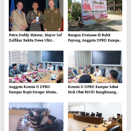
Putra Deddy Mizwar, Mayor Inf
Bangun Drainase di Bukit
Zulfikar Rakita Dewa Ukir
Payung, Anggota DPRD Kampar
Prestasi di CGSC Amerika
Ropii Siregar Dorong
Serikat
Infrastruktur yang Menyentuh
Kebutuhan Dasar
Anggota Komisi II DPRD
Komisi II DPRD Kampar Sebut
Kampar Ropii Siregar Minta
Stok Obat RSUD Bangkinang
Pemkab Bergerak Cepat Atasi
Terancam Habis Juli 2026
Ancaman Kekosongan Obat
demi Wujudkan Kampar Dihati