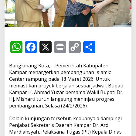
P
r
o
g
r
e
s
I
s
W
F
X
P
C
S
l
a
h
a
r
o
h
m
Bangkinang Kota, – Pemerintah Kabupaten
i
a
c
i
p
a
Kampar menargetkan pembangunan Islamic
c
Center rampung pada 18 Maret 2026. Untuk
C
t
e
n
y
r
e
memastikan proyek berjalan sesuai jadwal, Bupati
n
Kampar H. Ahmad Yuzar bersama Wakil Bupati Dr.
s
b
t
L
e
t
Hj. Misharti turun langsung meninjau progres
e
pembangunan, Selasa (24/2/2026).
r
A
o
i
,
T
Dalam kunjungan tersebut, keduanya didampingi
p
o
n
a
Penjabat Sekretaris Daerah Kampar Dr. Ardi
r
Mardiansyah, Pelaksana Tugas (Plt) Kepala Dinas
p
k
k
g