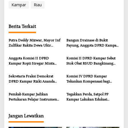
Kampar
Riau
Berita Terkait
Putra Deddy Mizwar, Mayor Inf
Bangun Drainase di Bukit
Zulfikar Rakita Dewa Ukir
Payung, Anggota DPRD Kampar
Prestasi di CGSC Amerika
Ropii Siregar Dorong
Serikat
Infrastruktur yang Menyentuh
Anggota Komisi II DPRD
Komisi II DPRD Kampar Sebut
Kebutuhan Dasar
Kampar Ropii Siregar Minta
Stok Obat RSUD Bangkinang
Pemkab Bergerak Cepat Atasi
Terancam Habis Juli 2026
Ancaman Kekosongan Obat
Sekretaris Fraksi Demokrat
Komisi IV DPRD Kampar
demi Wujudkan Kampar Dihati
DPRD Kampar Rizki Ananda
Tekankan Kompensasi bagi
Dorong Pemulihan Lingkungan
Masyarakat Terdampak
dan Kompensasi untuk Warga
Pemkab Kampar Jadikan
Tegakkan Perda, Satpol PP
Sungai Tapung
Pertukaran Pelajar Instrumen
Kampar Lakukan Edukasi
Penguatan Karakter dan
Humanis kepada Pelanggar
Wawasan Global
Jangan Lewatkan