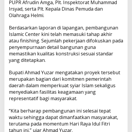
PUPR Afrudin Amga, Plt. Inspektorat Muhammad
e
Irsyad, serta Plt. Kepala Dinas Pemuda dan
t
S
Olahraga Helmi.
e
l
Berdasarkan laporan di lapangan, pembangunan
e
Islamic Center kini telah memasuki tahap akhir
s
atau finishing. Sejumlah pekerjaan difokuskan pada
a
i
penyempurnaan detail bangunan guna
1
memastikan kualitas konstruksi sesuai standar
8
yang ditetapkan.
M
a
Bupati Ahmad Yuzar mengatakan proyek tersebut
r
e
merupakan bagian dari komitmen pemerintah
t
daerah dalam memperkuat syiar Islam sekaligus
menyediakan fasilitas keagamaan yang
representatif bagi masyarakat.
“Kita berharap pembangunan ini selesai tepat
waktu sehingga dapat dimanfaatkan masyarakat,
terutama pada momentum Hari Raya Idul Fitri
tahun ini,” ujar Ahmad Yuzar.