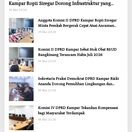
Kampar Ropii Siregar Dorong Infrastruktur yang
Menyentuh Kebutuhan Dasar
19 Mei 2026
Anggota Komisi II DPRD Kampar Ropii Siregar
Minta Pemkab Bergerak Cepat Atasi Ancaman
Kekosongan Obat demi Wujudkan Kampar Dihati
19 Mei 2026
Komisi II DPRD Kampar Sebut Stok Obat RSUD
Bangkinang Terancam Habis Juli 2026
18 Mei 2026
Sekretaris Fraksi Demokrat DPRD Kampar Rizki
Ananda Dorong Pemulihan Lingkungan dan
Kompensasi untuk Warga Sungai Tapung
18 Mei 2026
Komisi IV DPRD Kampar Tekankan Kompensasi
bagi Masyarakat Terdampak
18 Mei 2026