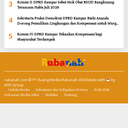
3
Komisi II DPRD Kampar Sebut Stok Obat RSUD Bangkinang
Terancam Habis Juli 2026
4
Sekretaris Fraksi Demokrat DPRD Kampar Rizki Ananda
Dorong Pemulihan Lingkungan dan Kompensasi untuk Warga
Sungai Tapung
5
Komisi IV DPRD Kampar Tekankan Kompensasi bagi
Masyarakat Terdampak
rubanah.com
© PT Ruang Media Rubanah 2024 Made with
by
MTE Group
Indeks Berita
Ketentuan dan Kebijakan Privacy
Kode Etik
Pedoman Media Siber
Redaksi
Tentang