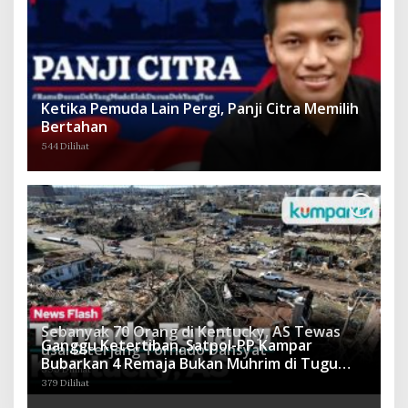
Ketika Pemuda Lain Pergi, Panji Citra Memilih
Bertahan
544 Dilihat
Sebanyak 70 Orang di Kentucky, AS Tewas
Ganggu Ketertiban, Satpol-PP Kampar
usai Diterjang Tornado Dahsyat
Bubarkan 4 Remaja Bukan Muhrim di Tugu
395 Dilihat
Batu Hitam dan Tigo Tungku Sajoangan
379 Dilihat