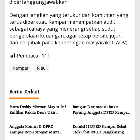
dipertanggungjawabkan.
Dengan langkah yang terukur dan komitmen yang
terus diperkuat, Kampar menempatkan audit
sebagai cahaya yang menerangi setiap sudut
pengelolaan keuangan, agar tetap bersih, jujur,
dan berpihak pada kepentingan masyarakat.(ADV)
Pembaca :
111
Kampar
Riau
Berita Terkait
Putra Deddy Mizwar, Mayor Inf
Bangun Drainase di Bukit
Zulfikar Rakita Dewa Ukir
Payung, Anggota DPRD Kampar
Prestasi di CGSC Amerika
Ropii Siregar Dorong
Serikat
Infrastruktur yang Menyentuh
Anggota Komisi II DPRD
Komisi II DPRD Kampar Sebut
Kebutuhan Dasar
Kampar Ropii Siregar Minta
Stok Obat RSUD Bangkinang
Pemkab Bergerak Cepat Atasi
Terancam Habis Juli 2026