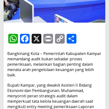
P
e
r
a
n
A
u
d
i
W
F
X
P
C
S
t
d
h
a
r
o
h
a
Bangkinang Kota – Pemerintah Kabupaten Kampar
l
a
c
i
p
a
memandang audit bukan sekadar proses
a
m
pemeriksaan, melainkan bagian penting dalam
t
e
n
y
r
T
menata arah pengelolaan keuangan yang lebih
i
baik.
n
s
b
t
L
e
g
Bupati Kampar, yang diwakili Asisten II Bidang
k
A
o
i
a
Ekonomi dan Pembangunan, Muhammad,
t
menyoroti peran strategis audit dalam
p
o
n
k
memperkuat tata kelola keuangan daerah saat
a
mengikuti entry meeting pemeriksaan Laporan
p
k
k
n