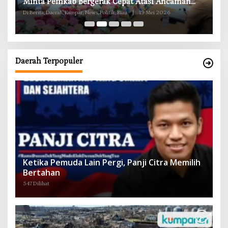
g
Minta Pemkab Bergerak Cepat Atasi Ancaman
B
Kekosongan Obat demi Wujudkan Kampar Dihati
Di Berita, Daerah, Kampar, News, Politik, Riau
|
19 Mei 2026
Di 
Daerah Terpopuler
Ketika Pemuda Lain Pergi, Panji Citra Memilih
Bertahan
547 Dilihat