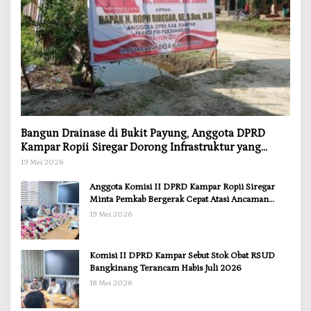
Bangun Drainase di Bukit Payung, Anggota DPRD
Kampar Ropii Siregar Dorong Infrastruktur yang
Menyentuh Kebutuhan Dasar
19 Mei 2026
Anggota Komisi II DPRD Kampar Ropii Siregar
Minta Pemkab Bergerak Cepat Atasi Ancaman
Kekosongan Obat demi Wujudkan Kampar Dihati
19 Mei 2026
Komisi II DPRD Kampar Sebut Stok Obat RSUD
Bangkinang Terancam Habis Juli 2026
18 Mei 2026