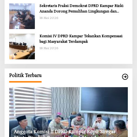
Sekretaris Fraksi Demokrat DPRD Kampar Rizki
Ananda Dorong Pemulihan Lingkungan dan
Kompensasi untuk Warga Sungai Tapung
18 Mei 2026
Komisi IV DPRD Kampar Tekankan Kompensasi
bagi Masyarakat Terdampak
18 Mei 2026
Politik Terbaru
RD
Anggota Komisi II DPRD Kampar Ropii Siregar
K