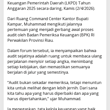
T
Keuangan Pemerintah Daerah (LKPD) Tahun
a
Anggaran 2025 secara daring, Kamis (2/4/2026).
t
a
Dari Ruang Command Center Kantor Bupati
K
Kampar, Muhammad mengikuti jalannya
e
l
pertemuan yang menjadi gerbang awal proses
o
audit oleh Badan Pemeriksa Keuangan (BPK) RI
l
Perwakilan Provinsi Riau.
a
K
Dalam forum tersebut, ia menyampaikan bahwa
e
u
audit sejatinya adalah ruang untuk membaca ulang
a
perjalanan menyisir setiap angka, menimbang
n
setiap kebijakan, dan memastikan semuanya
g
berjalan di jalur yang semestinya.
a
n
“Audit bukan sekadar memeriksa, tetapi menuntun
kita untuk melihat dengan lebih jernih. Dari sana
kita tahu apa yang harus diperbaiki dan apa yang
harus dipertahankan,” ujar Muhammad.
Ia menegaskan, tata kelola keuangan yang baik