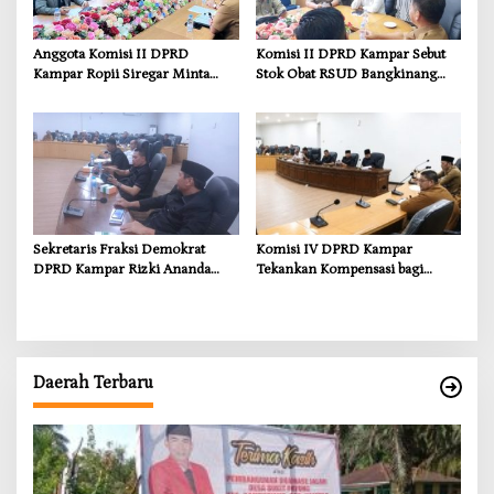
Anggota Komisi II DPRD
Komisi II DPRD Kampar Sebut
Kampar Ropii Siregar Minta
Stok Obat RSUD Bangkinang
Pemkab Bergerak Cepat Atasi
Terancam Habis Juli 2026
Ancaman Kekosongan Obat
demi Wujudkan Kampar Dihati
Sekretaris Fraksi Demokrat
Komisi IV DPRD Kampar
DPRD Kampar Rizki Ananda
Tekankan Kompensasi bagi
Dorong Pemulihan Lingkungan
Masyarakat Terdampak
dan Kompensasi untuk Warga
Sungai Tapung
Daerah Terbaru