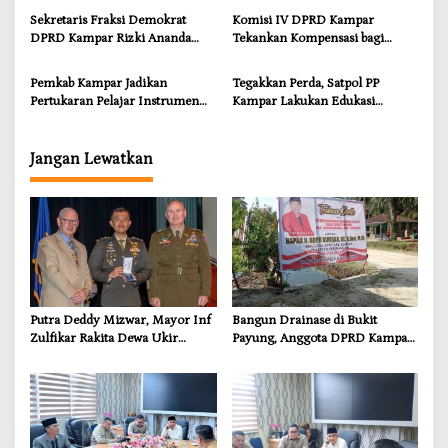
Ancaman Kekosongan Obat
Sekretaris Fraksi Demokrat
Komisi IV DPRD Kampar
demi Wujudkan Kampar Dihati
DPRD Kampar Rizki Ananda
Tekankan Kompensasi bagi
Dorong Pemulihan Lingkungan
Masyarakat Terdampak
dan Kompensasi untuk Warga
Pemkab Kampar Jadikan
Tegakkan Perda, Satpol PP
Sungai Tapung
Pertukaran Pelajar Instrumen
Kampar Lakukan Edukasi
Penguatan Karakter dan
Humanis kepada Pelanggar
Wawasan Global
Jangan Lewatkan
Putra Deddy Mizwar, Mayor Inf
Bangun Drainase di Bukit
Zulfikar Rakita Dewa Ukir
Payung, Anggota DPRD Kampar
Prestasi di CGSC Amerika
Ropii Siregar Dorong
Serikat
Infrastruktur yang Menyentuh
Kebutuhan Dasar