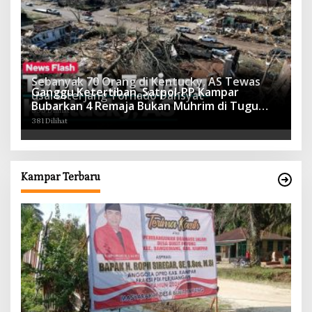
Sebanyak 70 Orang di Kentucky, AS Tewas
Ganggu Ketertiban, Satpol-PP Kampar
usai Diterjang Tornado Dahsyat
Bubarkan 4 Remaja Bukan Muhrim di Tugu
395 Dilihat
Batu Hitam dan Tigo Tungku Sajoangan
381 Dilihat
Kampar Terbaru