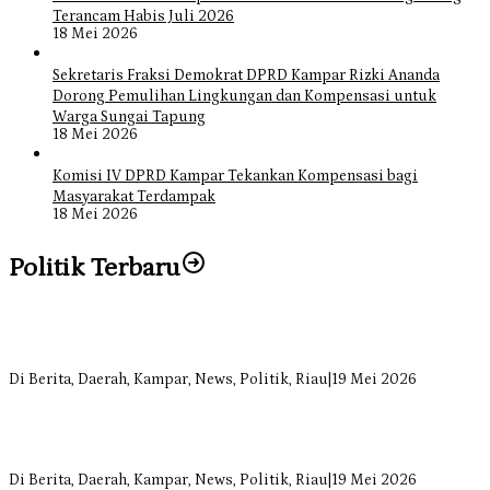
Terancam Habis Juli 2026
18 Mei 2026
Sekretaris Fraksi Demokrat DPRD Kampar Rizki Ananda
Dorong Pemulihan Lingkungan dan Kompensasi untuk
Warga Sungai Tapung
18 Mei 2026
Komisi IV DPRD Kampar Tekankan Kompensasi bagi
Masyarakat Terdampak
18 Mei 2026
Politik Terbaru
Bangun Drainase di Bukit Payung, Anggota DPRD Kampar Ropii
Siregar Dorong Infrastruktur yang Menyentuh Kebutuhan Dasar
Di Berita, Daerah, Kampar, News, Politik, Riau
|
19 Mei 2026
Anggota Komisi II DPRD Kampar Ropii Siregar Minta Pemkab
Bergerak Cepat Atasi Ancaman Kekosongan Obat demi Wujudkan
Kampar Dihati
Di Berita, Daerah, Kampar, News, Politik, Riau
|
19 Mei 2026