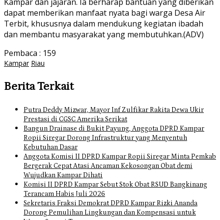
Kampar dan jajaran. Ia berharap bantuan yang diberikan
dapat memberikan manfaat nyata bagi warga Desa Air
Terbit, khususnya dalam mendukung kegiatan ibadah
dan membantu masyarakat yang membutuhkan.(ADV)
Pembaca :
159
Kampar
Riau
Berita Terkait
Putra Deddy Mizwar, Mayor Inf Zulfikar Rakita Dewa Ukir
Prestasi di CGSC Amerika Serikat
Bangun Drainase di Bukit Payung, Anggota DPRD Kampar
Ropii Siregar Dorong Infrastruktur yang Menyentuh
Kebutuhan Dasar
Anggota Komisi II DPRD Kampar Ropii Siregar Minta Pemkab
Bergerak Cepat Atasi Ancaman Kekosongan Obat demi
Wujudkan Kampar Dihati
Komisi II DPRD Kampar Sebut Stok Obat RSUD Bangkinang
Terancam Habis Juli 2026
Sekretaris Fraksi Demokrat DPRD Kampar Rizki Ananda
Dorong Pemulihan Lingkungan dan Kompensasi untuk