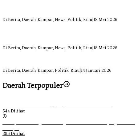
Komisi II DPRD Kampar Sebut Stok Obat RSUD Bangkinang
Terancam Habis Juli 2026
Di Berita, Daerah, Kampar, News, Politik, Riau
|
18 Mei 2026
Sekretaris Fraksi Demokrat DPRD Kampar Rizki Ananda Dorong
Pemulihan Lingkungan dan Kompensasi untuk Warga Sungai
Tapung
Di Berita, Daerah, Kampar, News, Politik, Riau
|
18 Mei 2026
Soal Insentif Dokter, DPRD Kampar Undang RSUD Bangkinang ke
RDP
Di Berita, Daerah, Kampar, Politik, Riau
|
14 Januari 2026
Daerah Terpopuler
Ketika Pemuda Lain Pergi, Panji Citra Memilih Bertahan
544 Dilihat
Sebanyak 70 Orang di Kentucky, AS Tewas usai Diterjang Tornado
Dahsyat
395 Dilihat