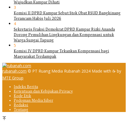
Wujudkan Kampar Dihati
3
Komisi II DPRD Kampar Sebut Stok Obat RSUD Bangkinang
Terancam Habis Juli 2026
4
Sekretaris Fraksi Demokrat DPRD Kampar Rizki Ananda
Dorong Pemulihan Lingkungan dan Kompensasi untuk
Warga Sungai Tapung
5
Komisi IV DPRD Kampar Tekankan Kompensasi bagi
Masyarakat Terdampak
rubanah.com
© PT Ruang Media Rubanah 2024 Made with ☕ by
MTE Group
Indeks Berita
Ketentuan dan Kebijakan Privacy
Kode Etik
Pedoman Media Siber
Redaksi
Tentang