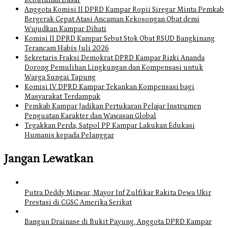
Kebutuhan Dasar
Anggota Komisi II DPRD Kampar Ropii Siregar Minta Pemkab
Bergerak Cepat Atasi Ancaman Kekosongan Obat demi
Wujudkan Kampar Dihati
Komisi II DPRD Kampar Sebut Stok Obat RSUD Bangkinang
Terancam Habis Juli 2026
Sekretaris Fraksi Demokrat DPRD Kampar Rizki Ananda
Dorong Pemulihan Lingkungan dan Kompensasi untuk
Warga Sungai Tapung
Komisi IV DPRD Kampar Tekankan Kompensasi bagi
Masyarakat Terdampak
Pemkab Kampar Jadikan Pertukaran Pelajar Instrumen
Penguatan Karakter dan Wawasan Global
Tegakkan Perda, Satpol PP Kampar Lakukan Edukasi
Humanis kepada Pelanggar
Jangan Lewatkan
Putra Deddy Mizwar, Mayor Inf Zulfikar Rakita Dewa Ukir
Prestasi di CGSC Amerika Serikat
Bangun Drainase di Bukit Payung, Anggota DPRD Kampar