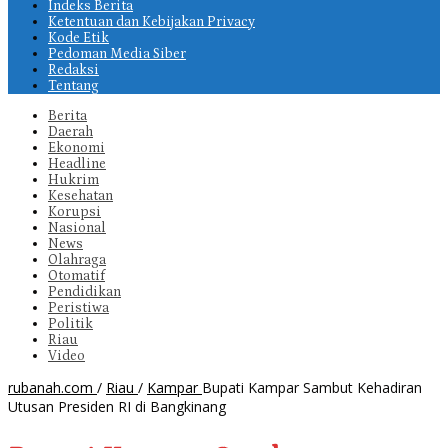
Indeks Berita
Ketentuan dan Kebijakan Privacy
Kode Etik
Pedoman Media Siber
Redaksi
Tentang
Berita
Daerah
Ekonomi
Headline
Hukrim
Kesehatan
Korupsi
Nasional
News
Olahraga
Otomatif
Pendidikan
Peristiwa
Politik
Riau
Video
rubanah.com
/
Riau
/
Kampar
Bupati Kampar Sambut Kehadiran
Utusan Presiden RI di Bangkinang