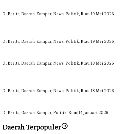
Bangun Drainase di Bukit Payung, Anggota DPRD Kampar Ropii
Siregar Dorong Infrastruktur yang Menyentuh Kebutuhan Dasar
Di Berita, Daerah, Kampar, News, Politik, Riau
|
19 Mei 2026
Anggota Komisi II DPRD Kampar Ropii Siregar Minta Pemkab
Bergerak Cepat Atasi Ancaman Kekosongan Obat demi Wujudkan
Kampar Dihati
Di Berita, Daerah, Kampar, News, Politik, Riau
|
19 Mei 2026
Komisi II DPRD Kampar Sebut Stok Obat RSUD Bangkinang
Terancam Habis Juli 2026
Di Berita, Daerah, Kampar, News, Politik, Riau
|
18 Mei 2026
Sekretaris Fraksi Demokrat DPRD Kampar Rizki Ananda Dorong
Pemulihan Lingkungan dan Kompensasi untuk Warga Sungai
Tapung
Di Berita, Daerah, Kampar, News, Politik, Riau
|
18 Mei 2026
Soal Insentif Dokter, DPRD Kampar Undang RSUD Bangkinang ke
RDP
Di Berita, Daerah, Kampar, Politik, Riau
|
14 Januari 2026
Daerah Terpopuler