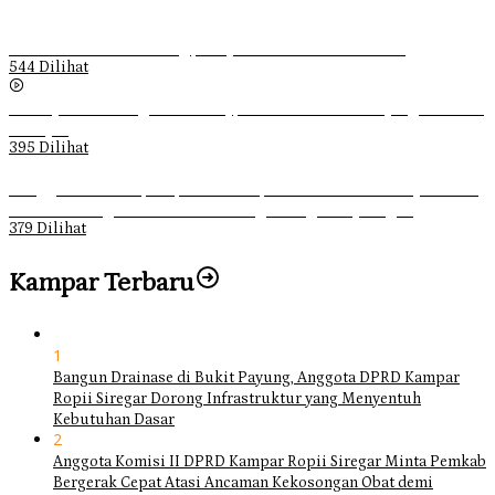
Ketika Pemuda Lain Pergi, Panji Citra Memilih Bertahan
544 Dilihat
Sebanyak 70 Orang di Kentucky, AS Tewas usai Diterjang Tornado
Dahsyat
395 Dilihat
Ganggu Ketertiban, Satpol-PP Kampar Bubarkan 4 Remaja Bukan
Muhrim di Tugu Batu Hitam dan Tigo Tungku Sajoangan
379 Dilihat
Kampar Terbaru
1
Bangun Drainase di Bukit Payung, Anggota DPRD Kampar
Ropii Siregar Dorong Infrastruktur yang Menyentuh
Kebutuhan Dasar
2
Anggota Komisi II DPRD Kampar Ropii Siregar Minta Pemkab
Bergerak Cepat Atasi Ancaman Kekosongan Obat demi