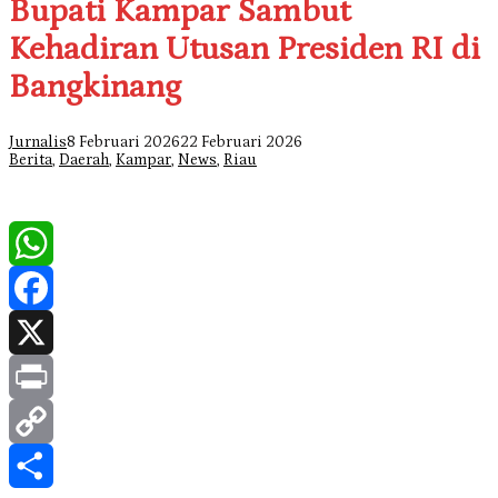
Bupati Kampar Sambut
Kehadiran Utusan Presiden RI di
Bangkinang
Jurnalis
8 Februari 2026
22 Februari 2026
Berita
,
Daerah
,
Kampar
,
News
,
Riau
WhatsApp
Facebook
X
Print
Copy