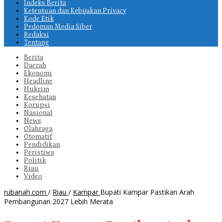
Indeks Berita
Ketentuan dan Kebijakan Privacy
Kode Etik
Pedoman Media Siber
Redaksi
Tentang
Berita
Daerah
Ekonomi
Headline
Hukrim
Kesehatan
Korupsi
Nasional
News
Olahraga
Otomatif
Pendidikan
Peristiwa
Politik
Riau
Video
rubanah.com
/
Riau
/
Kampar
Bupati Kampar Pastikan Arah
Pembangunan 2027 Lebih Merata