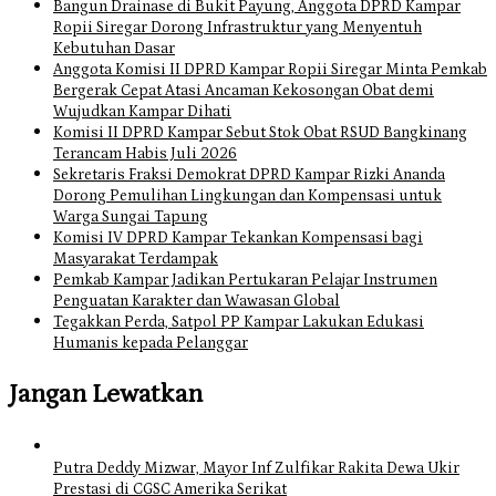
Bangun Drainase di Bukit Payung, Anggota DPRD Kampar
Ropii Siregar Dorong Infrastruktur yang Menyentuh
Kebutuhan Dasar
Anggota Komisi II DPRD Kampar Ropii Siregar Minta Pemkab
Bergerak Cepat Atasi Ancaman Kekosongan Obat demi
Wujudkan Kampar Dihati
Komisi II DPRD Kampar Sebut Stok Obat RSUD Bangkinang
Terancam Habis Juli 2026
Sekretaris Fraksi Demokrat DPRD Kampar Rizki Ananda
Dorong Pemulihan Lingkungan dan Kompensasi untuk
Warga Sungai Tapung
Komisi IV DPRD Kampar Tekankan Kompensasi bagi
Masyarakat Terdampak
Pemkab Kampar Jadikan Pertukaran Pelajar Instrumen
Penguatan Karakter dan Wawasan Global
Tegakkan Perda, Satpol PP Kampar Lakukan Edukasi
Humanis kepada Pelanggar
Jangan Lewatkan
Putra Deddy Mizwar, Mayor Inf Zulfikar Rakita Dewa Ukir
Prestasi di CGSC Amerika Serikat