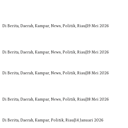
Bangun Drainase di Bukit Payung, Anggota DPRD Kampar Ropii
Siregar Dorong Infrastruktur yang Menyentuh Kebutuhan Dasar
Di Berita, Daerah, Kampar, News, Politik, Riau
|
19 Mei 2026
Anggota Komisi II DPRD Kampar Ropii Siregar Minta Pemkab
Bergerak Cepat Atasi Ancaman Kekosongan Obat demi Wujudkan
Kampar Dihati
Di Berita, Daerah, Kampar, News, Politik, Riau
|
19 Mei 2026
Komisi II DPRD Kampar Sebut Stok Obat RSUD Bangkinang
Terancam Habis Juli 2026
Di Berita, Daerah, Kampar, News, Politik, Riau
|
18 Mei 2026
Sekretaris Fraksi Demokrat DPRD Kampar Rizki Ananda Dorong
Pemulihan Lingkungan dan Kompensasi untuk Warga Sungai
Tapung
Di Berita, Daerah, Kampar, News, Politik, Riau
|
18 Mei 2026
Soal Insentif Dokter, DPRD Kampar Undang RSUD Bangkinang ke
RDP
Di Berita, Daerah, Kampar, Politik, Riau
|
14 Januari 2026