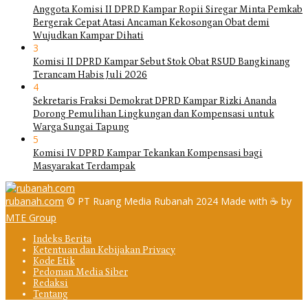
Anggota Komisi II DPRD Kampar Ropii Siregar Minta Pemkab
Bergerak Cepat Atasi Ancaman Kekosongan Obat demi
Wujudkan Kampar Dihati
3
Komisi II DPRD Kampar Sebut Stok Obat RSUD Bangkinang
Terancam Habis Juli 2026
4
Sekretaris Fraksi Demokrat DPRD Kampar Rizki Ananda
Dorong Pemulihan Lingkungan dan Kompensasi untuk
Warga Sungai Tapung
5
Komisi IV DPRD Kampar Tekankan Kompensasi bagi
Masyarakat Terdampak
rubanah.com
© PT Ruang Media Rubanah 2024 Made with ☕ by
MTE Group
Indeks Berita
Ketentuan dan Kebijakan Privacy
Kode Etik
Pedoman Media Siber
Redaksi
Tentang