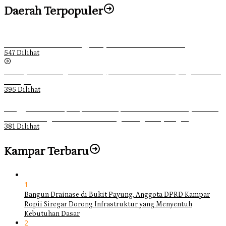
Daerah Terpopuler
Ketika Pemuda Lain Pergi, Panji Citra Memilih Bertahan
547 Dilihat
Sebanyak 70 Orang di Kentucky, AS Tewas usai Diterjang Tornado
Dahsyat
395 Dilihat
Ganggu Ketertiban, Satpol-PP Kampar Bubarkan 4 Remaja Bukan
Muhrim di Tugu Batu Hitam dan Tigo Tungku Sajoangan
381 Dilihat
Kampar Terbaru
1
Bangun Drainase di Bukit Payung, Anggota DPRD Kampar
Ropii Siregar Dorong Infrastruktur yang Menyentuh
Kebutuhan Dasar
2