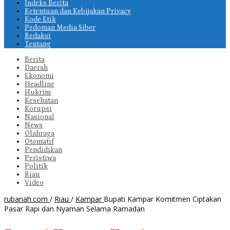
Indeks Berita
Ketentuan dan Kebijakan Privacy
Kode Etik
Pedoman Media Siber
Redaksi
Tentang
Berita
Daerah
Ekonomi
Headline
Hukrim
Kesehatan
Korupsi
Nasional
News
Olahraga
Otomatif
Pendidikan
Peristiwa
Politik
Riau
Video
rubanah.com
/
Riau
/
Kampar
Bupati Kampar Komitmen Ciptakan
Pasar Rapi dan Nyaman Selama Ramadan