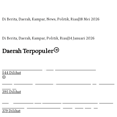
Sekretaris Fraksi Demokrat DPRD Kampar Rizki Ananda Dorong
Pemulihan Lingkungan dan Kompensasi untuk Warga Sungai
Tapung
Di Berita, Daerah, Kampar, News, Politik, Riau
|
18 Mei 2026
Soal Insentif Dokter, DPRD Kampar Undang RSUD Bangkinang ke
RDP
Di Berita, Daerah, Kampar, Politik, Riau
|
14 Januari 2026
Daerah Terpopuler
Ketika Pemuda Lain Pergi, Panji Citra Memilih Bertahan
544 Dilihat
Sebanyak 70 Orang di Kentucky, AS Tewas usai Diterjang Tornado
Dahsyat
395 Dilihat
Ganggu Ketertiban, Satpol-PP Kampar Bubarkan 4 Remaja Bukan
Muhrim di Tugu Batu Hitam dan Tigo Tungku Sajoangan
379 Dilihat