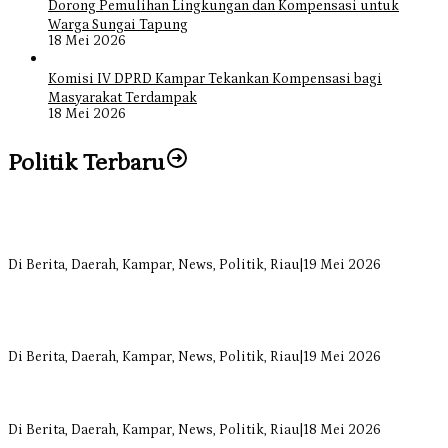
Dorong Pemulihan Lingkungan dan Kompensasi untuk
Warga Sungai Tapung
18 Mei 2026
Komisi IV DPRD Kampar Tekankan Kompensasi bagi
Masyarakat Terdampak
18 Mei 2026
Politik Terbaru
Bangun Drainase di Bukit Payung, Anggota DPRD Kampar Ropii
Siregar Dorong Infrastruktur yang Menyentuh Kebutuhan Dasar
Di Berita, Daerah, Kampar, News, Politik, Riau
|
19 Mei 2026
Anggota Komisi II DPRD Kampar Ropii Siregar Minta Pemkab
Bergerak Cepat Atasi Ancaman Kekosongan Obat demi Wujudkan
Kampar Dihati
Di Berita, Daerah, Kampar, News, Politik, Riau
|
19 Mei 2026
Komisi II DPRD Kampar Sebut Stok Obat RSUD Bangkinang
Terancam Habis Juli 2026
Di Berita, Daerah, Kampar, News, Politik, Riau
|
18 Mei 2026