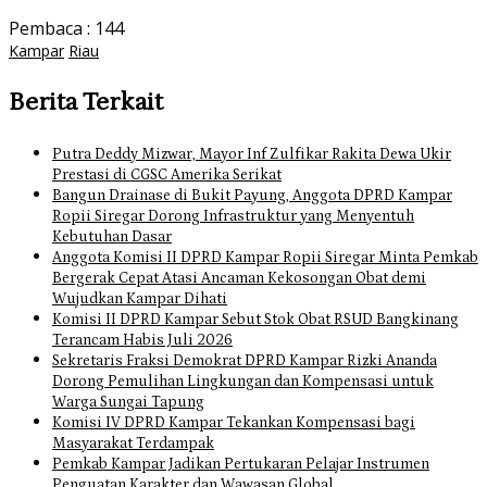
Pembaca :
144
Kampar
Riau
Berita Terkait
Putra Deddy Mizwar, Mayor Inf Zulfikar Rakita Dewa Ukir
Prestasi di CGSC Amerika Serikat
Bangun Drainase di Bukit Payung, Anggota DPRD Kampar
Ropii Siregar Dorong Infrastruktur yang Menyentuh
Kebutuhan Dasar
Anggota Komisi II DPRD Kampar Ropii Siregar Minta Pemkab
Bergerak Cepat Atasi Ancaman Kekosongan Obat demi
Wujudkan Kampar Dihati
Komisi II DPRD Kampar Sebut Stok Obat RSUD Bangkinang
Terancam Habis Juli 2026
Sekretaris Fraksi Demokrat DPRD Kampar Rizki Ananda
Dorong Pemulihan Lingkungan dan Kompensasi untuk
Warga Sungai Tapung
Komisi IV DPRD Kampar Tekankan Kompensasi bagi
Masyarakat Terdampak
Pemkab Kampar Jadikan Pertukaran Pelajar Instrumen
Penguatan Karakter dan Wawasan Global