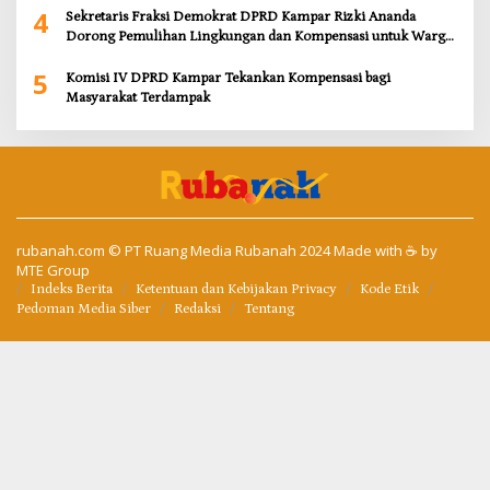
4
Sekretaris Fraksi Demokrat DPRD Kampar Rizki Ananda
Dorong Pemulihan Lingkungan dan Kompensasi untuk Warga
Sungai Tapung
5
Komisi IV DPRD Kampar Tekankan Kompensasi bagi
Masyarakat Terdampak
rubanah.com
© PT Ruang Media Rubanah 2024 Made with ☕ by
MTE Group
Indeks Berita
Ketentuan dan Kebijakan Privacy
Kode Etik
Pedoman Media Siber
Redaksi
Tentang