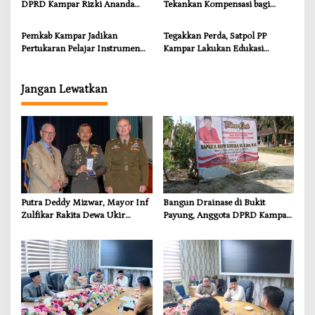
DPRD Kampar Rizki Ananda
Tekankan Kompensasi bagi
Dorong Pemulihan Lingkungan
Masyarakat Terdampak
dan Kompensasi untuk Warga
Pemkab Kampar Jadikan
Tegakkan Perda, Satpol PP
Sungai Tapung
Pertukaran Pelajar Instrumen
Kampar Lakukan Edukasi
Penguatan Karakter dan
Humanis kepada Pelanggar
Wawasan Global
Jangan Lewatkan
Putra Deddy Mizwar, Mayor Inf
Bangun Drainase di Bukit
Zulfikar Rakita Dewa Ukir
Payung, Anggota DPRD Kampar
Prestasi di CGSC Amerika
Ropii Siregar Dorong
Serikat
Infrastruktur yang Menyentuh
Kebutuhan Dasar