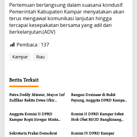
Pertemuan berlangsung dalam suasana kondusif.
Pemerintah Kabupaten Kampar menyatakan akan
terus mengawal komunikasi lanjutan hingga
tercapai kesepakatan bersama yang adil dan
berkelanjutan.(ADV)
Pembaca :
137
Kampar
Riau
Berita Terkait
Putra Deddy Mizwar, Mayor Inf
Bangun Drainase di Bukit
Zulfikar Rakita Dewa Ukir
Payung, Anggota DPRD Kampar
Prestasi di CGSC Amerika
Ropii Siregar Dorong
Serikat
Infrastruktur yang Menyentuh
Anggota Komisi II DPRD
Komisi II DPRD Kampar Sebut
Kebutuhan Dasar
Kampar Ropii Siregar Minta
Stok Obat RSUD Bangkinang
Pemkab Bergerak Cepat Atasi
Terancam Habis Juli 2026
Ancaman Kekosongan Obat
Sekretaris Fraksi Demokrat
Komisi IV DPRD Kampar
demi Wujudkan Kampar Dihati