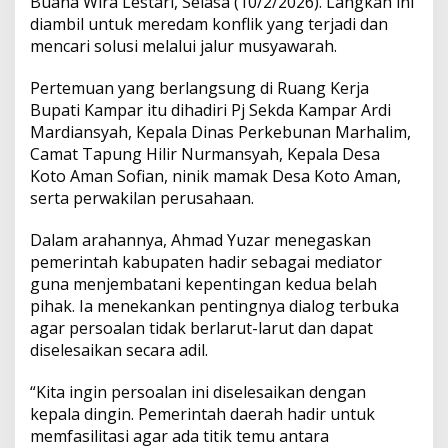
Buana Wira Lestari, Selasa (10/2/2026). Langkah ini
e
diambil untuk meredam konflik yang terjadi dan
n
s
b
t
L
e
mencari solusi melalui jalur musyawarah.
y
e
A
o
i
l
Pertemuan yang berlangsung di Ruang Kerja
e
Bupati Kampar itu dihadiri Pj Sekda Kampar Ardi
p
o
n
s
Mardiansyah, Kepala Dinas Perkebunan Marhalim,
a
Camat Tapung Hilir Nurmansyah, Kepala Desa
i
p
k
k
a
Koto Aman Sofian, ninik mamak Desa Koto Aman,
n
serta perwakilan perusahaan.
K
o
Dalam arahannya, Ahmad Yuzar menegaskan
n
pemerintah kabupaten hadir sebagai mediator
f
l
guna menjembatani kepentingan kedua belah
i
pihak. Ia menekankan pentingnya dialog terbuka
k
agar persoalan tidak berlarut-larut dan dapat
D
diselesaikan secara adil.
e
s
a
“Kita ingin persoalan ini diselesaikan dengan
K
kepala dingin. Pemerintah daerah hadir untuk
o
memfasilitasi agar ada titik temu antara
t