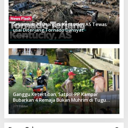
Sebanyak 70 Orang di Kentucky, AS Tewas
usai Diterjang Tornado Dahsyat
395 Dilihat
Ganggu Ketertiban, Satpol-PP Kampar
Bubarkan 4 Remaja Bukan Muhrim di Tugu
Batu Hitam dan Tigo Tungku Sajoangan
379 Dilihat