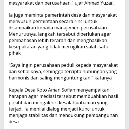
masyarakat dan perusahaan,” ujar Ahmad Yuzar.
o
A
m
Ia juga meminta pemerintah desa dan masyarakat
a
menyusun permintaan secara rinci untuk
n
disampaikan kepada manajemen perusahaan.
S
Menurutnya, langkah tersebut diperlukan agar
e
c
pembahasan lebih terarah dan menghasilkan
a
kesepakatan yang tidak merugikan salah satu
r
pihak.
a
A
“Saya ingin perusahaan peduli kepada masyarakat
d
i
dan sebaliknya, sehingga tercipta hubungan yang
l
harmonis dan saling menguntungkan,” katanya.
Kepala Desa Koto Aman Sofian menyampaikan
harapan agar mediasi tersebut membuahkan hasil
positif dan mengakhiri kesalahpahaman yang
terjadi. Ia menilai dialog menjadi kunci untuk
menjaga stabilitas dan mendukung pembangunan
desa.