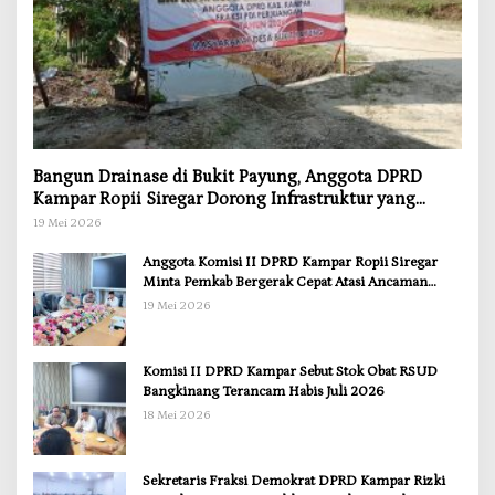
Bangun Drainase di Bukit Payung, Anggota DPRD
Kampar Ropii Siregar Dorong Infrastruktur yang
Menyentuh Kebutuhan Dasar
19 Mei 2026
Anggota Komisi II DPRD Kampar Ropii Siregar
Minta Pemkab Bergerak Cepat Atasi Ancaman
Kekosongan Obat demi Wujudkan Kampar Dihati
19 Mei 2026
Komisi II DPRD Kampar Sebut Stok Obat RSUD
Bangkinang Terancam Habis Juli 2026
18 Mei 2026
Sekretaris Fraksi Demokrat DPRD Kampar Rizki