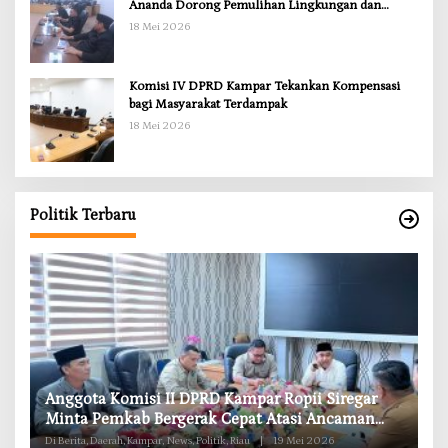
Ananda Dorong Pemulihan Lingkungan dan
Kompensasi untuk Warga Sungai Tapung
18 Mei 2026
Komisi IV DPRD Kampar Tekankan Kompensasi
bagi Masyarakat Terdampak
18 Mei 2026
Politik Terbaru
RD
Anggota Komisi II DPRD Kampar Ropii Siregar
K
g
Minta Pemkab Bergerak Cepat Atasi Ancaman
B
Kekosongan Obat demi Wujudkan Kampar Dihati
Di Berita, Daerah, Kampar, News, Politik, Riau
|
19 Mei 2026
Di 