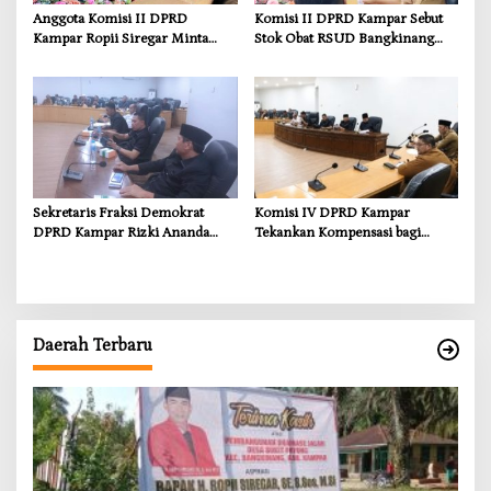
Anggota Komisi II DPRD
Komisi II DPRD Kampar Sebut
Kampar Ropii Siregar Minta
Stok Obat RSUD Bangkinang
Pemkab Bergerak Cepat Atasi
Terancam Habis Juli 2026
Ancaman Kekosongan Obat
demi Wujudkan Kampar Dihati
Sekretaris Fraksi Demokrat
Komisi IV DPRD Kampar
DPRD Kampar Rizki Ananda
Tekankan Kompensasi bagi
Dorong Pemulihan Lingkungan
Masyarakat Terdampak
dan Kompensasi untuk Warga
Sungai Tapung
Daerah Terbaru