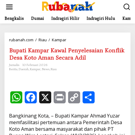
L
e
w
a
Bengkalis
Dumai
Indragiri Hilir
Indragiri Hulu
Kampa
t
i
k
rubanah.com
/
Riau
/
Kampar
B
e
u
k
Bupati Kampar Kawal Penyelesaian Konflik
p
o
a
n
Desa Koto Aman Secara Adil
t
t
Jurnalis
10 Februari 2026
i
e
Berita
,
Daerah
,
Kampar
,
News
,
Riau
K
n
a
m
p
a
W
F
X
P
C
S
r
K
h
a
r
o
h
a
Bangkinang Kota, – Bupati Kampar Ahmad Yuzar
w
a
c
i
p
a
a
memfasilitasi pertemuan antara Pemerintah Desa
l
Koto Aman bersama masyarakat dan pihak PT
P
t
e
n
y
r