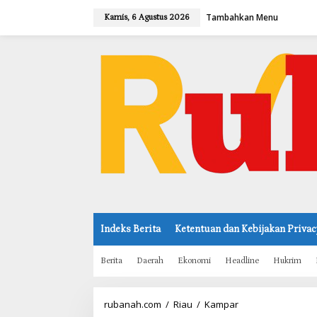
L
Tambahkan Menu
e
Kamis, 6 Agustus 2026
w
a
t
i
k
e
k
o
n
t
e
n
Indeks Berita
Ketentuan dan Kebijakan Privac
Berita
Daerah
Ekonomi
Headline
Hukrim
rubanah.com
/
Riau
/
Kampar
B