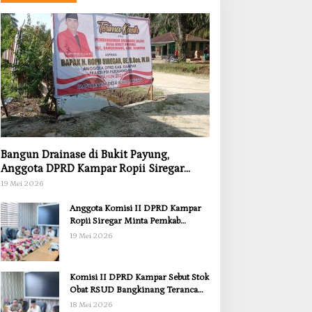
Bangun Drainase di Bukit Payung,
Anggota DPRD Kampar Ropii Siregar
Dorong Infrastruktur yang Menyentuh
19 Mei 2026
Kebutuhan Dasar
Anggota Komisi II DPRD Kampar
Ropii Siregar Minta Pemkab
Bergerak Cepat Atasi Ancaman
19 Mei 2026
Kekosongan Obat demi Wujudkan
Kampar Dihati
Komisi II DPRD Kampar Sebut Stok
Obat RSUD Bangkinang Terancam
Habis Juli 2026
18 Mei 2026