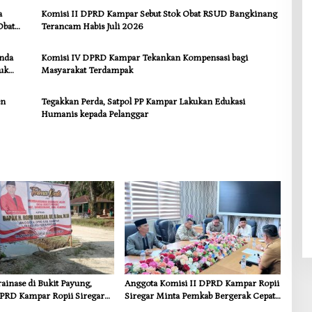
a
Komisi II DPRD Kampar Sebut Stok Obat RSUD Bangkinang
Obat
Terancam Habis Juli 2026
anda
Komisi IV DPRD Kampar Tekankan Kompensasi bagi
uk
Masyarakat Terdampak
en
Tegakkan Perda, Satpol PP Kampar Lakukan Edukasi
Humanis kepada Pelanggar
inase di Bukit Payung,
Anggota Komisi II DPRD Kampar Ropii
PRD Kampar Ropii Siregar
Siregar Minta Pemkab Bergerak Cepat
frastruktur yang Menyentuh
Atasi Ancaman Kekosongan Obat demi