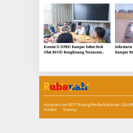
Kebutuhan
Komisi II DPRD Kampar Sebut Stok
Sekretari
Obat RSUD Bangkinang Terancam
Kampar Ri
Habis Juli 2026
Pemulihan
Kompensas
Tapung
rubanah.com
© PT Ruang Media Rubanah 2024 M
Redaksi
Tentang