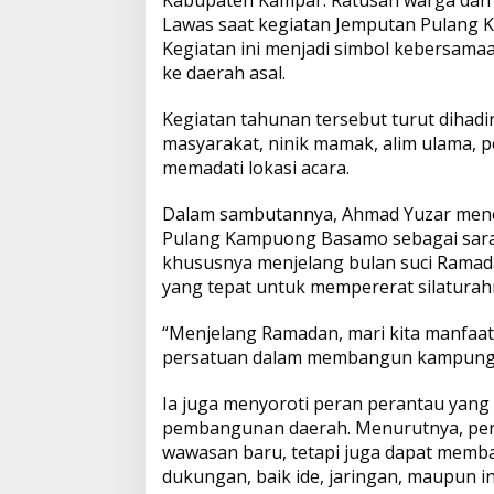
a
Lawas saat kegiatan Jemputan Pulang 
n
t
e
n
y
r
M
Kegiatan ini menjadi simbol kebersam
e
ke daerah asal.
s
b
t
L
e
n
j
Kegiatan tahunan tersebut turut dihad
e
A
o
i
masyarakat, ninik mamak, alim ulama, 
l
a
memadati lokasi acara.
p
o
n
n
g
Dalam sambutannya, Ahmad Yuzar meneg
p
k
k
R
Pulang Kampuong Basamo sebagai sar
a
khususnya menjelang bulan suci Ramad
m
a
yang tepat untuk mempererat silaturah
d
a
“Menjelang Ramadan, mari kita manfa
n
persatuan dalam membangun kampung h
Ia juga menyoroti peran perantau yang d
pembangunan daerah. Menurutnya, pe
wawasan baru, tetapi juga dapat memb
dukungan, baik ide, jaringan, maupun inv