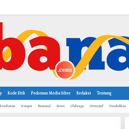
y
Kode Etik
Pedoman Media Siber
Redaksi
Tentang
Kesehatan
Korupsi
Nasional
News
Olahraga
Otomatif
Pendidikan