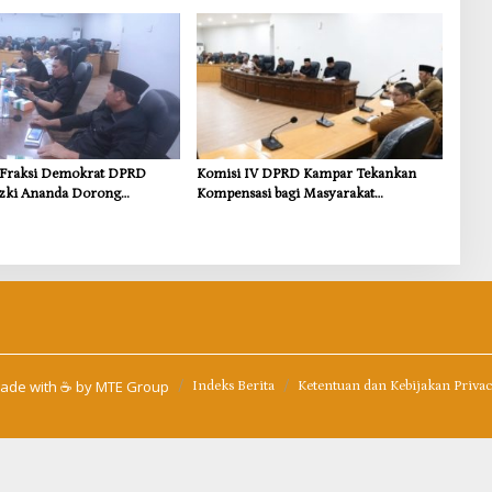
 Dasar
Wujudkan Kampar Dihati
s Fraksi Demokrat DPRD
Komisi IV DPRD Kampar Tekankan
zki Ananda Dorong
Kompensasi bagi Masyarakat
 Lingkungan dan
Terdampak
i untuk Warga Sungai
ade with ☕ by
MTE Group
Indeks Berita
Ketentuan dan Kebijakan Priva