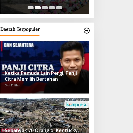
2026
2026
Obat demi Wujudkan Kampar Dihati
Daerah Terpopuler
Ketika Pemuda Lain Pergi, Panji
Citra Memilih Bertahan
544 Dilihat
Sebanyak 70 Orang di Kentucky,