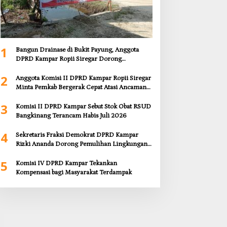
1
Bangun Drainase di Bukit Payung, Anggota
DPRD Kampar Ropii Siregar Dorong
Infrastruktur yang Menyentuh Kebutuhan
2
Dasar
Anggota Komisi II DPRD Kampar Ropii Siregar
Minta Pemkab Bergerak Cepat Atasi Ancaman
Kekosongan Obat demi Wujudkan Kampar
3
Dihati
Komisi II DPRD Kampar Sebut Stok Obat RSUD
Bangkinang Terancam Habis Juli 2026
4
Sekretaris Fraksi Demokrat DPRD Kampar
Rizki Ananda Dorong Pemulihan Lingkungan
dan Kompensasi untuk Warga Sungai Tapung
5
Komisi IV DPRD Kampar Tekankan
Kompensasi bagi Masyarakat Terdampak