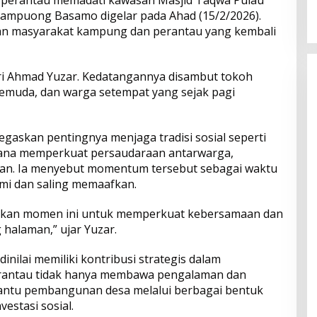
2026
Menyentuh Kebutuhan Dasar
Kampuong Basamo digelar pada Ahad (15/2/2026).
aan masyarakat kampung dan perantau yang kembali
iri Ahmad Yuzar. Kedatangannya disambut tokoh
pemuda, dan warga setempat yang sejak pagi
askan pentingnya menjaga tradisi sosial seperti
ana memperkuat persaudaraan antarwarga,
an. Ia menyebut momentum tersebut sebagai waktu
mi dan saling memaafkan.
atkan momen ini untuk memperkuat kebersamaan dan
alaman,” ujar Yuzar.
inilai memiliki kontribusi strategis dalam
rantau tidak hanya membawa pengalaman dan
antu pembangunan desa melalui berbagai bentuk
estasi sosial.