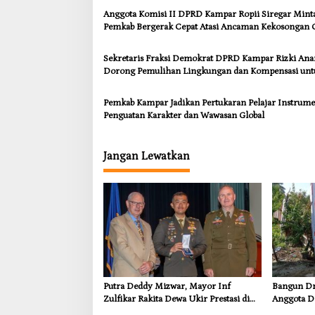
Anggota Komisi II DPRD Kampar Ropii Siregar Mint
Pemkab Bergerak Cepat Atasi Ancaman Kekosongan 
demi Wujudkan Kampar Dihati
Sekretaris Fraksi Demokrat DPRD Kampar Rizki An
Dorong Pemulihan Lingkungan dan Kompensasi unt
Warga Sungai Tapung
Pemkab Kampar Jadikan Pertukaran Pelajar Instrum
Penguatan Karakter dan Wawasan Global
Jangan Lewatkan
Putra Deddy Mizwar, Mayor Inf
Bangun Dra
Zulfikar Rakita Dewa Ukir Prestasi di
Anggota D
CGSC Amerika Serikat
Dorong In