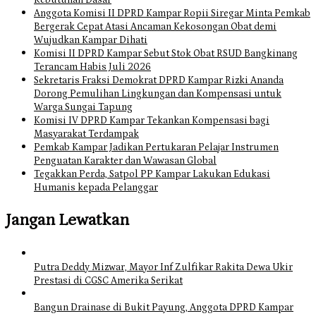
Kebutuhan Dasar
Anggota Komisi II DPRD Kampar Ropii Siregar Minta Pemkab
Bergerak Cepat Atasi Ancaman Kekosongan Obat demi
Wujudkan Kampar Dihati
Komisi II DPRD Kampar Sebut Stok Obat RSUD Bangkinang
Terancam Habis Juli 2026
Sekretaris Fraksi Demokrat DPRD Kampar Rizki Ananda
Dorong Pemulihan Lingkungan dan Kompensasi untuk
Warga Sungai Tapung
Komisi IV DPRD Kampar Tekankan Kompensasi bagi
Masyarakat Terdampak
Pemkab Kampar Jadikan Pertukaran Pelajar Instrumen
Penguatan Karakter dan Wawasan Global
Tegakkan Perda, Satpol PP Kampar Lakukan Edukasi
Humanis kepada Pelanggar
Jangan Lewatkan
Putra Deddy Mizwar, Mayor Inf Zulfikar Rakita Dewa Ukir
Prestasi di CGSC Amerika Serikat
Bangun Drainase di Bukit Payung, Anggota DPRD Kampar