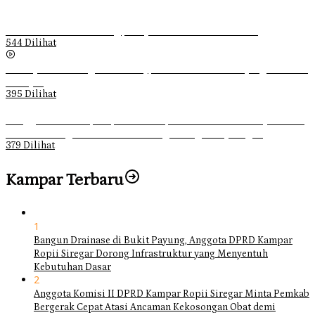
Ketika Pemuda Lain Pergi, Panji Citra Memilih Bertahan
544 Dilihat
Sebanyak 70 Orang di Kentucky, AS Tewas usai Diterjang Tornado
Dahsyat
395 Dilihat
Ganggu Ketertiban, Satpol-PP Kampar Bubarkan 4 Remaja Bukan
Muhrim di Tugu Batu Hitam dan Tigo Tungku Sajoangan
379 Dilihat
Kampar Terbaru
1
Bangun Drainase di Bukit Payung, Anggota DPRD Kampar
Ropii Siregar Dorong Infrastruktur yang Menyentuh
Kebutuhan Dasar
2
Anggota Komisi II DPRD Kampar Ropii Siregar Minta Pemkab
Bergerak Cepat Atasi Ancaman Kekosongan Obat demi