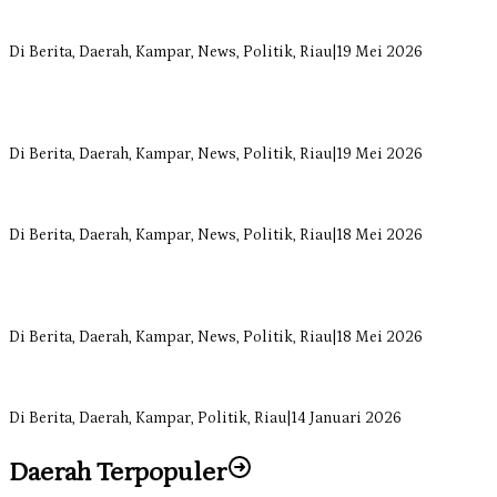
Bangun Drainase di Bukit Payung, Anggota DPRD Kampar Ropii
Siregar Dorong Infrastruktur yang Menyentuh Kebutuhan Dasar
Di Berita, Daerah, Kampar, News, Politik, Riau
|
19 Mei 2026
Anggota Komisi II DPRD Kampar Ropii Siregar Minta Pemkab
Bergerak Cepat Atasi Ancaman Kekosongan Obat demi Wujudkan
Kampar Dihati
Di Berita, Daerah, Kampar, News, Politik, Riau
|
19 Mei 2026
Komisi II DPRD Kampar Sebut Stok Obat RSUD Bangkinang
Terancam Habis Juli 2026
Di Berita, Daerah, Kampar, News, Politik, Riau
|
18 Mei 2026
Sekretaris Fraksi Demokrat DPRD Kampar Rizki Ananda Dorong
Pemulihan Lingkungan dan Kompensasi untuk Warga Sungai
Tapung
Di Berita, Daerah, Kampar, News, Politik, Riau
|
18 Mei 2026
Soal Insentif Dokter, DPRD Kampar Undang RSUD Bangkinang ke
RDP
Di Berita, Daerah, Kampar, Politik, Riau
|
14 Januari 2026
Daerah Terpopuler