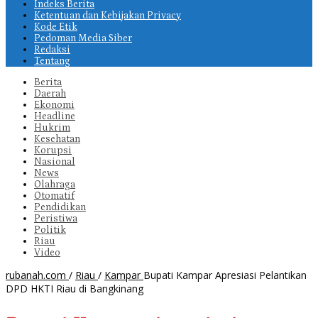
Indeks Berita
Ketentuan dan Kebijakan Privacy
Kode Etik
Pedoman Media Siber
Redaksi
Tentang
Berita
Daerah
Ekonomi
Headline
Hukrim
Kesehatan
Korupsi
Nasional
News
Olahraga
Otomatif
Pendidikan
Peristiwa
Politik
Riau
Video
rubanah.com
/
Riau
/
Kampar
Bupati Kampar Apresiasi Pelantikan
DPD HKTI Riau di Bangkinang