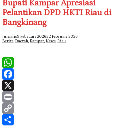
Bupati Kampar Apresiasi
Pelantikan DPD HKTI Riau di
Bangkinang
Jurnalis
9 Februari 2026
22 Februari 2026
Berita
,
Daerah
,
Kampar
,
News
,
Riau
WhatsApp
Facebook
X
Print
Copy