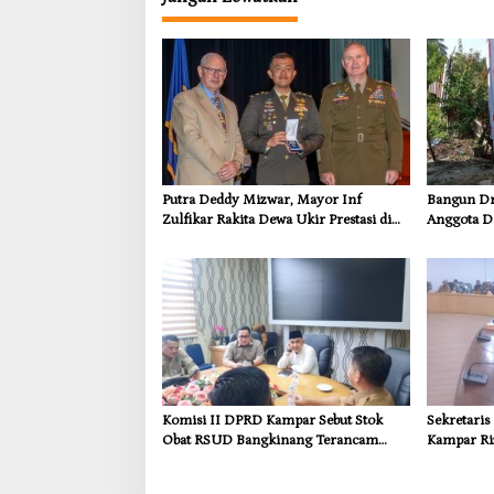
Putra Deddy Mizwar, Mayor Inf
Bangun Dra
Zulfikar Rakita Dewa Ukir Prestasi di
Anggota D
CGSC Amerika Serikat
Dorong In
Kebutuhan
Komisi II DPRD Kampar Sebut Stok
Sekretari
Obat RSUD Bangkinang Terancam
Kampar Ri
Habis Juli 2026
Pemulihan
Kompensas