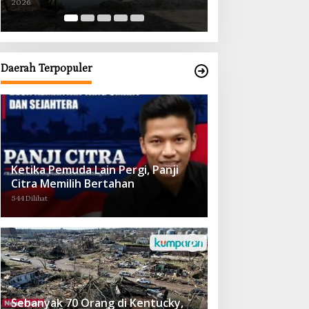
2026
2026
Obat demi Wujudkan Kampar Dihati
Daerah Terpopuler
Ketika Pemuda Lain Pergi, Panji
Citra Memilih Bertahan
544 Dilihat
Sebanyak 70 Orang di Kentucky,