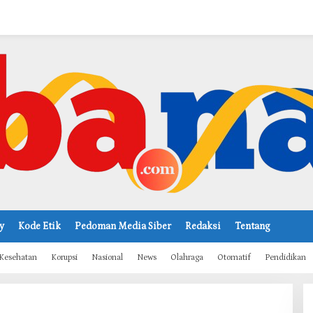
y
Kode Etik
Pedoman Media Siber
Redaksi
Tentang
Kesehatan
Korupsi
Nasional
News
Olahraga
Otomatif
Pendidikan