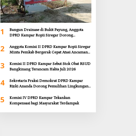
1
Bangun Drainase di Bukit Payung, Anggota
DPRD Kampar Ropii Siregar Dorong
Infrastruktur yang Menyentuh Kebutuhan
2
Dasar
Anggota Komisi II DPRD Kampar Ropii Siregar
Minta Pemkab Bergerak Cepat Atasi Ancaman
Kekosongan Obat demi Wujudkan Kampar
3
Dihati
Komisi II DPRD Kampar Sebut Stok Obat RSUD
Bangkinang Terancam Habis Juli 2026
4
Sekretaris Fraksi Demokrat DPRD Kampar
Rizki Ananda Dorong Pemulihan Lingkungan
dan Kompensasi untuk Warga Sungai Tapung
5
Komisi IV DPRD Kampar Tekankan
Kompensasi bagi Masyarakat Terdampak