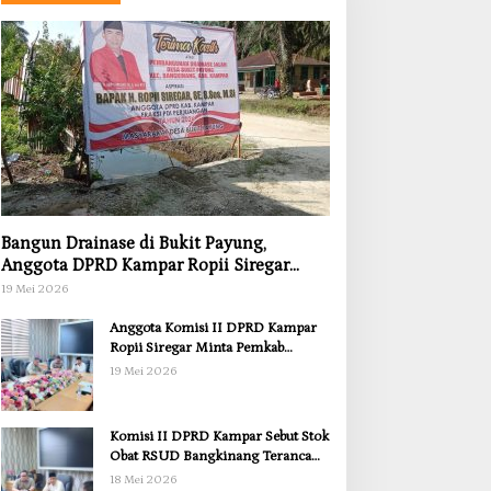
Bangun Drainase di Bukit Payung,
Anggota DPRD Kampar Ropii Siregar
Dorong Infrastruktur yang Menyentuh
19 Mei 2026
Kebutuhan Dasar
Anggota Komisi II DPRD Kampar
Ropii Siregar Minta Pemkab
Bergerak Cepat Atasi Ancaman
19 Mei 2026
Kekosongan Obat demi Wujudkan
Kampar Dihati
Komisi II DPRD Kampar Sebut Stok
Obat RSUD Bangkinang Terancam
Habis Juli 2026
18 Mei 2026