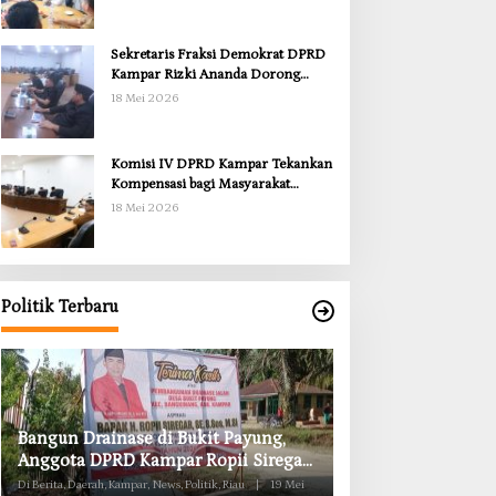
Sekretaris Fraksi Demokrat DPRD
Kampar Rizki Ananda Dorong
Pemulihan Lingkungan dan
18 Mei 2026
Kompensasi untuk Warga Sungai
Tapung
Komisi IV DPRD Kampar Tekankan
Kompensasi bagi Masyarakat
Terdampak
18 Mei 2026
Politik Terbaru
Anggota Komisi II DPRD Kampar
Komisi II DPRD K
Ropii Siregar Minta Pemkab Bergerak
Obat RSUD Bangk
Cepat Atasi Ancaman Kekosongan
Habis Juli 2026
Di Berita, Daerah, Kampar, News, Politik, Riau
|
19 Mei
Di Berita, Daerah, Kampar, Ne