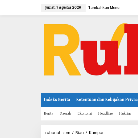
L
Tambahkan Menu
e
Jumat, 7 Agustus 2026
w
a
t
i
k
e
k
o
n
t
e
n
Indeks Berita
Ketentuan dan Kebijakan Privac
Berita
Daerah
Ekonomi
Headline
Hukrim
rubanah.com
/
Riau
/
Kampar
B