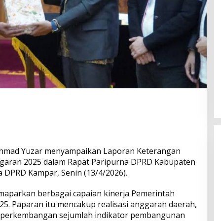
hmad Yuzar menyampaikan Laporan Keterangan
garan 2025 dalam Rapat Paripurna DPRD Kabupaten
a DPRD Kampar, Senin (13/4/2026).
maparkan berbagai capaian kinerja Pemerintah
Bangun Drainase di Bukit Payung,
5. Paparan itu mencakup realisasi anggaran daerah,
Anggota DPRD Kampar Ropii Siregar
a perkembangan sejumlah indikator pembangunan
Dorong Infrastruktur yang
Di Berita, Daerah, Kampar, News, Politik, Riau
|
19 Mei