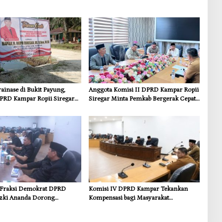
inase di Bukit Payung,
Anggota Komisi II DPRD Kampar Ropii
PRD Kampar Ropii Siregar
Siregar Minta Pemkab Bergerak Cepat
frastruktur yang Menyentuh
Atasi Ancaman Kekosongan Obat demi
 Dasar
Wujudkan Kampar Dihati
s Fraksi Demokrat DPRD
Komisi IV DPRD Kampar Tekankan
zki Ananda Dorong
Kompensasi bagi Masyarakat
 Lingkungan dan
Terdampak
i untuk Warga Sungai