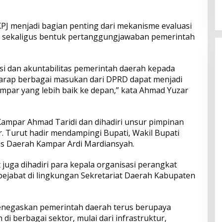
2026
Menyentuh Kebutuhan Dasar
J menjadi bagian penting dari mekanisme evaluasi
 sekaligus bentuk pertanggungjawaban pemerintah
si dan akuntabilitas pemerintah daerah kepada
rharap berbagai masukan dari DPRD dapat menjadi
par yang lebih baik ke depan,” kata Ahmad Yuzar
ampar Ahmad Taridi dan dihadiri unsur pimpinan
 Turut hadir mendampingi Bupati, Wakil Bupati
is Daerah Kampar Ardi Mardiansyah.
ut juga dihadiri para kepala organisasi perangkat
a pejabat di lingkungan Sekretariat Daerah Kabupaten
enegaskan pemerintah daerah terus berupaya
i berbagai sektor, mulai dari infrastruktur,