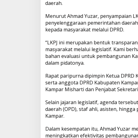
t
daerah.
a
p
o
n
h
Menurut Ahmad Yuzar, penyampaian LKP
D
penyelenggaraan pemerintahan daerah
p
k
k
a
e
kepada masyarakat melalui DPRD.
r
a
“LKPJ ini merupakan bentuk transparan
h
masyarakat melalui legislatif. Kami be
d
bahan evaluasi untuk pembangunan Kam
a
l
dalam pidatonya.
a
m
Rapat paripurna dipimpin Ketua DPRD K
L
serta anggota DPRD Kabupaten Kampar.
K
Kampar Misharti dan Penjabat Sekretar
P
J
2
Selain jajaran legislatif, agenda terseb
0
daerah (OPD), staf ahli, asisten, hingg
2
Kampar.
5
Dalam kesempatan itu, Ahmad Yuzar m
meningkatkan efektivitas pembangunan d