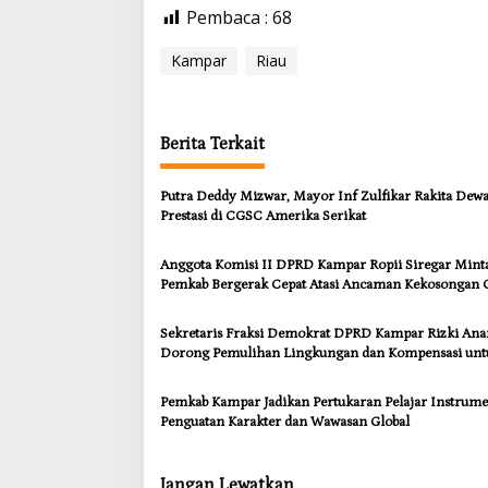
Pembaca :
68
Kampar
Riau
Berita Terkait
Putra Deddy Mizwar, Mayor Inf Zulfikar Rakita Dew
Prestasi di CGSC Amerika Serikat
Anggota Komisi II DPRD Kampar Ropii Siregar Mint
Pemkab Bergerak Cepat Atasi Ancaman Kekosongan 
demi Wujudkan Kampar Dihati
Sekretaris Fraksi Demokrat DPRD Kampar Rizki An
Dorong Pemulihan Lingkungan dan Kompensasi unt
Warga Sungai Tapung
Pemkab Kampar Jadikan Pertukaran Pelajar Instrum
Penguatan Karakter dan Wawasan Global
Jangan Lewatkan