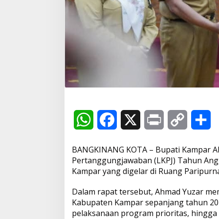
r
k
a
n
C
a
p
a
i
a
n
K
i
n
W
F
X
P
C
S
e
r
h
a
r
o
h
j
BANGKINANG KOTA – Bupati Kampar A
a
a
c
i
p
a
P
Pertanggungjawaban (LKPJ) Tahun Ang
e
Kampar yang digelar di Ruang Paripurn
m
t
e
n
y
r
e
Dalam rapat tersebut, Ahmad Yuzar me
r
s
b
t
L
e
Kabupaten Kampar sepanjang tahun 202
i
n
pelaksanaan program prioritas, hingg
A
o
i