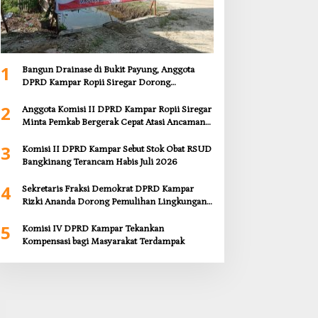
1
Bangun Drainase di Bukit Payung, Anggota
DPRD Kampar Ropii Siregar Dorong
Infrastruktur yang Menyentuh Kebutuhan
2
Dasar
Anggota Komisi II DPRD Kampar Ropii Siregar
Minta Pemkab Bergerak Cepat Atasi Ancaman
Kekosongan Obat demi Wujudkan Kampar
3
Dihati
Komisi II DPRD Kampar Sebut Stok Obat RSUD
Bangkinang Terancam Habis Juli 2026
4
Sekretaris Fraksi Demokrat DPRD Kampar
Rizki Ananda Dorong Pemulihan Lingkungan
dan Kompensasi untuk Warga Sungai Tapung
5
Komisi IV DPRD Kampar Tekankan
Kompensasi bagi Masyarakat Terdampak