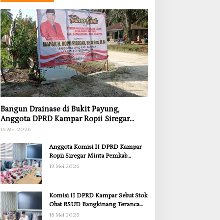
Bangun Drainase di Bukit Payung,
Anggota DPRD Kampar Ropii Siregar
Dorong Infrastruktur yang Menyentuh
19 Mei 2026
Kebutuhan Dasar
Anggota Komisi II DPRD Kampar
Ropii Siregar Minta Pemkab
Bergerak Cepat Atasi Ancaman
19 Mei 2026
Kekosongan Obat demi Wujudkan
Kampar Dihati
Komisi II DPRD Kampar Sebut Stok
Obat RSUD Bangkinang Terancam
Habis Juli 2026
18 Mei 2026