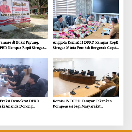
inase di Bukit Payung,
Anggota Komisi II DPRD Kampar Ropii
PRD Kampar Ropii Siregar
Siregar Minta Pemkab Bergerak Cepat
frastruktur yang Menyentuh
Atasi Ancaman Kekosongan Obat demi
 Dasar
Wujudkan Kampar Dihati
s Fraksi Demokrat DPRD
Komisi IV DPRD Kampar Tekankan
zki Ananda Dorong
Kompensasi bagi Masyarakat
 Lingkungan dan
Terdampak
i untuk Warga Sungai