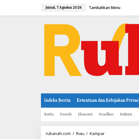
L
Tambahkan Menu
e
Jumat, 7 Agustus 2026
w
a
t
i
k
e
k
o
n
t
e
n
Indeks Berita
Ketentuan dan Kebijakan Privac
Berita
Daerah
Ekonomi
Headline
Hukrim
rubanah.com
/
Riau
/
Kampar
B