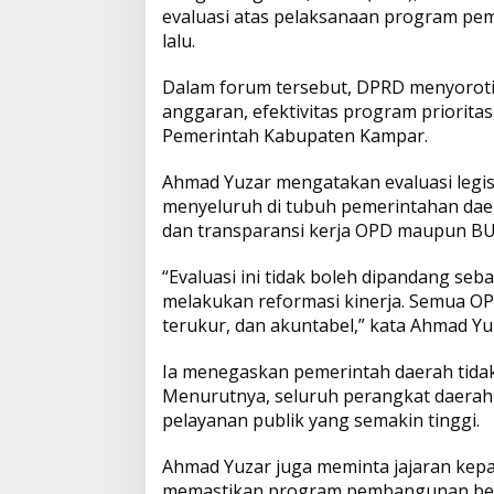
A
o
i
U
evaluasi atas pelaksanaan program pe
M
lalu.
p
o
n
D
P
a
Dalam forum tersebut, DPRD menyoroti s
p
k
k
s
anggaran, efektivitas program prioritas
c
Pemerintah Kabupaten Kampar.
a
E
Ahmad Yuzar mengatakan evaluasi leg
v
a
menyeluruh di tubuh pemerintahan dae
l
dan transparansi kerja OPD maupun B
u
a
“Evaluasi ini tidak boleh dipandang seba
s
melakukan reformasi kinerja. Semua O
i
D
terukur, dan akuntabel,” kata Ahmad Yu
P
R
Ia menegaskan pemerintah daerah tidak
D
Menurutnya, seluruh perangkat daerah
pelayanan publik yang semakin tinggi.
Ahmad Yuzar juga meminta jajaran kep
memastikan program pembangunan berjal