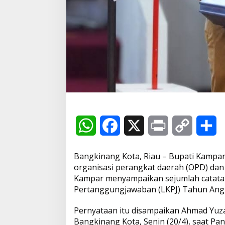
n
g
R
e
f
o
r
m
a
s
i
K
i
n
W
F
X
P
C
S
e
r
h
a
r
o
h
j
a
Bangkinang Kota, Riau – Bupati Kampa
O
a
c
i
p
a
organisasi perangkat daerah (OPD) dan
P
Kampar menyampaikan sejumlah catatan
D
t
e
n
y
r
Pertanggungjawaban (LKPJ) Tahun Ang
d
a
s
b
t
L
e
n
Pernyataan itu disampaikan Ahmad Yuz
B
Bangkinang Kota, Senin (20/4), saat P