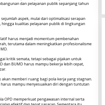
2026
Menyentuh Kebutuhan Dasar
mbangunan dan pelayanan publik sepanjang tahun
ejumlah aspek, mulai dari optimalisasi serapan
, hingga kualitas pelayanan publik di lingkungan
islatif harus menjadi momentum pembenahan
rah, terutama dalam meningkatkan profesionalisme
UMD.
gai kritik semata, tetapi sebagai pijakan untuk
PD dan BUMD harus mampu bekerja lebih cepat,
zar.
 akan memberi ruang bagi pola kerja yang stagnan.
 harus mampu menyesuaikan diri dengan tuntutan
ala OPD memperkuat pengawasan internal serta
an efektif dan tepat sasaran. Sementara itu,