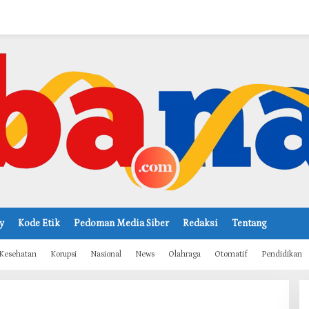
y
Kode Etik
Pedoman Media Siber
Redaksi
Tentang
Kesehatan
Korupsi
Nasional
News
Olahraga
Otomatif
Pendidikan