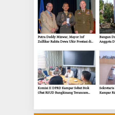
Putra Deddy Mizwar, Mayor Inf
Bangun Dra
Zulfikar Rakita Dewa Ukir Prestasi di
Anggota D
CGSC Amerika Serikat
Dorong In
Kebutuhan
Komisi II DPRD Kampar Sebut Stok
Sekretari
Obat RSUD Bangkinang Terancam
Kampar Ri
Habis Juli 2026
Pemulihan
Kompensas
Tapung