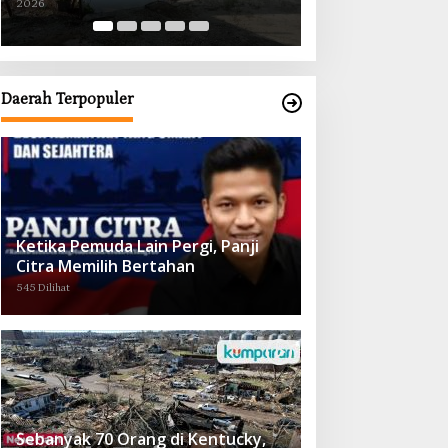
2026
2026
Obat demi Wujudkan Kampar Dihati
Daerah Terpopuler
Ketika Pemuda Lain Pergi, Panji
Citra Memilih Bertahan
545 Dilihat
Sebanyak 70 Orang di Kentucky,