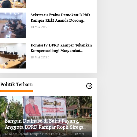
Sekretaris Fraksi Demokrat DPRD
Kampar Rizki Ananda Dorong
Pemulihan Lingkungan dan
18 Mei 2026
Kompensasi untuk Warga Sungai
Tapung
Komisi IV DPRD Kampar Tekankan
Kompensasi bagi Masyarakat
Terdampak
18 Mei 2026
Politik Terbaru
Anggota Komisi II DPRD Kampar
Komisi II DPRD K
Ropii Siregar Minta Pemkab Bergerak
Obat RSUD Bangk
Cepat Atasi Ancaman Kekosongan
Habis Juli 2026
Di Berita, Daerah, Kampar, News, Politik, Riau
|
19 Mei
Di Berita, Daerah, Kampar, Ne