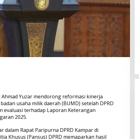
r Ahmad Yuzar mendorong reformasi kinerja
 badan usaha milik daerah (BUMD) setelah DPRD
 evaluasi terhadap Laporan Keterangan
garan 2025.
Bangun Drainase di Bukit Payung,
Anggota DPRD Kampar Ropii Siregar
ar dalam Rapat Paripurna DPRD Kampar di
Dorong Infrastruktur yang
anitia Khusus (Pansus) DPRD memaparkan hasil
Di Berita, Daerah, Kampar, News, Politik, Riau
|
19 Mei