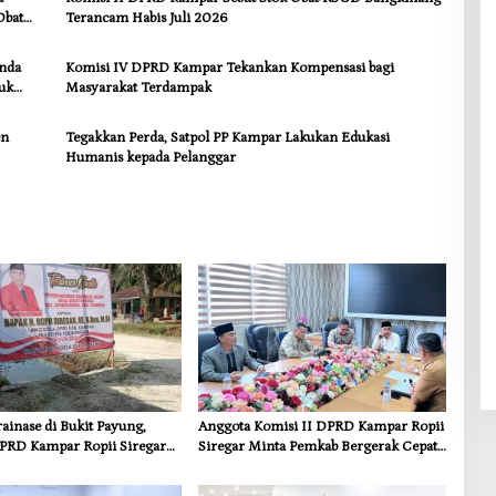
Obat
Terancam Habis Juli 2026
anda
Komisi IV DPRD Kampar Tekankan Kompensasi bagi
uk
Masyarakat Terdampak
en
Tegakkan Perda, Satpol PP Kampar Lakukan Edukasi
Humanis kepada Pelanggar
inase di Bukit Payung,
Anggota Komisi II DPRD Kampar Ropii
PRD Kampar Ropii Siregar
Siregar Minta Pemkab Bergerak Cepat
frastruktur yang Menyentuh
Atasi Ancaman Kekosongan Obat demi
 Dasar
Wujudkan Kampar Dihati