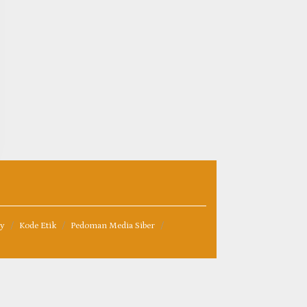
cy
Kode Etik
Pedoman Media Siber