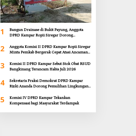
1
Bangun Drainase di Bukit Payung, Anggota
DPRD Kampar Ropii Siregar Dorong
Infrastruktur yang Menyentuh Kebutuhan
2
Dasar
Anggota Komisi II DPRD Kampar Ropii Siregar
Minta Pemkab Bergerak Cepat Atasi Ancaman
Kekosongan Obat demi Wujudkan Kampar
3
Dihati
Komisi II DPRD Kampar Sebut Stok Obat RSUD
Bangkinang Terancam Habis Juli 2026
4
Sekretaris Fraksi Demokrat DPRD Kampar
Rizki Ananda Dorong Pemulihan Lingkungan
dan Kompensasi untuk Warga Sungai Tapung
5
Komisi IV DPRD Kampar Tekankan
Kompensasi bagi Masyarakat Terdampak