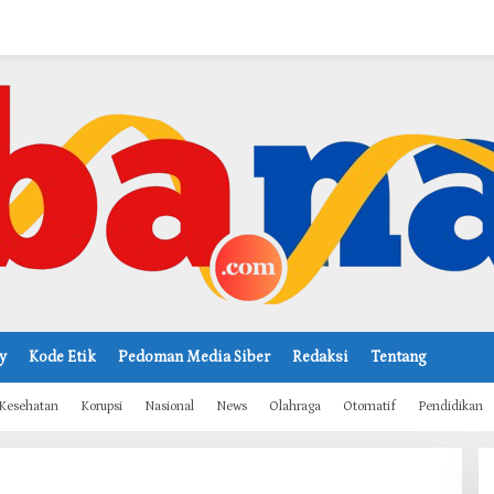
y
Kode Etik
Pedoman Media Siber
Redaksi
Tentang
Kesehatan
Korupsi
Nasional
News
Olahraga
Otomatif
Pendidikan