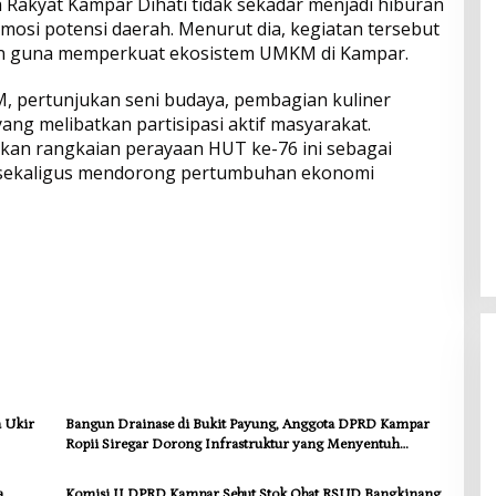
 Rakyat Kampar Dihati tidak sekadar menjadi hiburan
omosi potensi daerah. Menurut dia, kegiatan tersebut
tan guna memperkuat ekosistem UMKM di Kampar.
M, pertunjukan seni budaya, pembagian kuliner
 yang melibatkan partisipasi aktif masyarakat.
an rangkaian perayaan HUT ke-76 ini sebagai
ekaligus mendorong pertumbuhan ekonomi
a Ukir
Bangun Drainase di Bukit Payung, Anggota DPRD Kampar
Ropii Siregar Dorong Infrastruktur yang Menyentuh
Kebutuhan Dasar
a
Komisi II DPRD Kampar Sebut Stok Obat RSUD Bangkinang