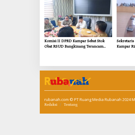
Komisi II DPRD Kampar Sebut Stok
Sekretari
Obat RSUD Bangkinang Terancam
Kampar Ri
Habis Juli 2026
Pemulihan
Kompensas
Tapung
rubanah.com
© PT Ruang Media Rubanah 2024 M
Redaksi
Tentang