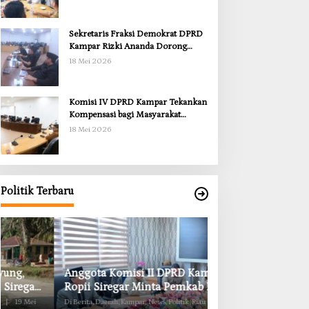
Sekretaris Fraksi Demokrat DPRD
Kampar Rizki Ananda Dorong
Pemulihan Lingkungan dan
18 Mei 2026
Kompensasi untuk Warga Sungai
Tapung
Komisi IV DPRD Kampar Tekankan
Kompensasi bagi Masyarakat
Terdampak
18 Mei 2026
Politik Terbaru
Anggota Komisi II DPRD Kampar
Komisi II DPRD K
Ropii Siregar Minta Pemkab Bergerak
Obat RSUD Bangk
Cepat Atasi Ancaman Kekosongan
Habis Juli 2026
Di Berita, Daerah, Kampar, News, Politik, Riau
|
19 Mei
Di Berita, Daerah, Kampar, Ne