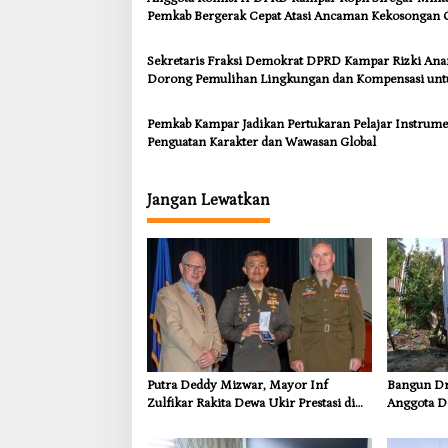
Pemkab Bergerak Cepat Atasi Ancaman Kekosongan 
demi Wujudkan Kampar Dihati
Sekretaris Fraksi Demokrat DPRD Kampar Rizki An
Dorong Pemulihan Lingkungan dan Kompensasi unt
Warga Sungai Tapung
Pemkab Kampar Jadikan Pertukaran Pelajar Instrum
Penguatan Karakter dan Wawasan Global
Jangan Lewatkan
Putra Deddy Mizwar, Mayor Inf
Bangun Dra
Zulfikar Rakita Dewa Ukir Prestasi di
Anggota D
CGSC Amerika Serikat
Dorong In
Kebutuhan