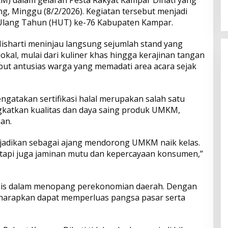
2026
Menyentuh Kebutuhan Dasar
g, Minggu (8/2/2026). Kegiatan tersebut menjadi
 Ulang Tahun (HUT) ke-76 Kabupaten Kampar.
isharti meninjau langsung sejumlah stand yang
l, mulai dari kuliner khas hingga kerajinan tangan
ut antusias warga yang memadati area acara sejak
gatakan sertifikasi halal merupakan salah satu
katkan kualitas dan daya saing produk UMKM,
an.
jadikan sebagai ajang mendorong UMKM naik kelas.
 tetapi juga jaminan mutu dan kepercayaan konsumen,”
egis dalam menopang perekonomian daerah. Dengan
 diharapkan dapat memperluas pangsa pasar serta