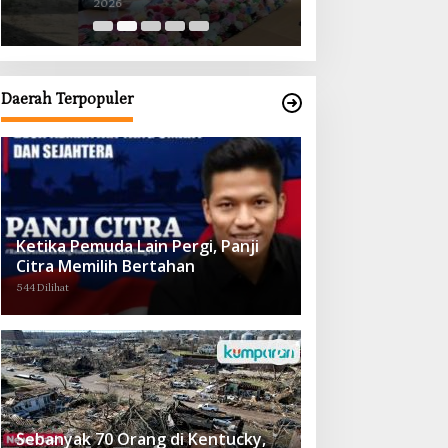
2026
2026
Obat demi Wujudkan Kampar Dihati
Daerah Terpopuler
Ketika Pemuda Lain Pergi, Panji
Citra Memilih Bertahan
544 Dilihat
Sebanyak 70 Orang di Kentucky,