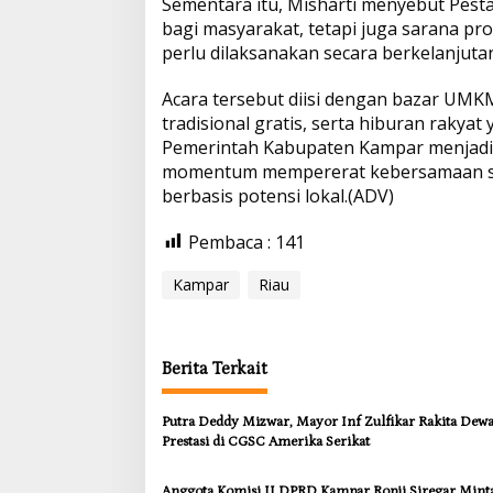
Sementara itu, Misharti menyebut Pesta
bagi masyarakat, tetapi juga sarana pr
perlu dilaksanakan secara berkelanju
Acara tersebut diisi dengan bazar UMK
tradisional gratis, serta hiburan rakyat
Pemerintah Kabupaten Kampar menjadik
momentum mempererat kebersamaan s
berbasis potensi lokal.(ADV)
Pembaca :
141
Kampar
Riau
Berita Terkait
Putra Deddy Mizwar, Mayor Inf Zulfikar Rakita Dew
Prestasi di CGSC Amerika Serikat
Anggota Komisi II DPRD Kampar Ropii Siregar Mint