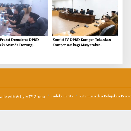
s Fraksi Demokrat DPRD
Komisi IV DPRD Kampar Tekankan
zki Ananda Dorong
Kompensasi bagi Masyarakat
 Lingkungan dan
Terdampak
i untuk Warga Sungai
ade with ☕ by
MTE Group
Indeks Berita
Ketentuan dan Kebijakan Priva