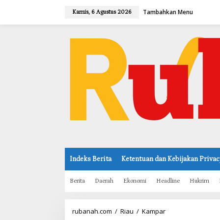
L
Tambahkan Menu
e
Kamis, 6 Agustus 2026
w
a
t
i
k
e
k
o
n
t
e
n
Indeks Berita
Ketentuan dan Kebijakan Privac
Berita
Daerah
Ekonomi
Headline
Hukrim
rubanah.com
/
Riau
/
Kampar
B