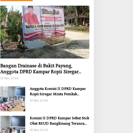
Bangun Drainase di Bukit Payung,
Anggota DPRD Kampar Ropii Siregar
Dorong Infrastruktur yang Menyentuh
19 Mei 2026
Kebutuhan Dasar
Anggota Komisi II DPRD Kampar
Ropii Siregar Minta Pemkab
Bergerak Cepat Atasi Ancaman
19 Mei 2026
Kekosongan Obat demi Wujudkan
Kampar Dihati
Komisi II DPRD Kampar Sebut Stok
Obat RSUD Bangkinang Terancam
Habis Juli 2026
18 Mei 2026