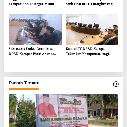
Kampar Ropii Siregar Minta
Stok Obat RSUD Bangkinang
Pemkab Bergerak Cepat Atasi
Terancam Habis Juli 2026
Ancaman Kekosongan Obat
demi Wujudkan Kampar Dihati
Sekretaris Fraksi Demokrat
Komisi IV DPRD Kampar
DPRD Kampar Rizki Ananda
Tekankan Kompensasi bagi
Dorong Pemulihan Lingkungan
Masyarakat Terdampak
dan Kompensasi untuk Warga
Sungai Tapung
Daerah Terbaru