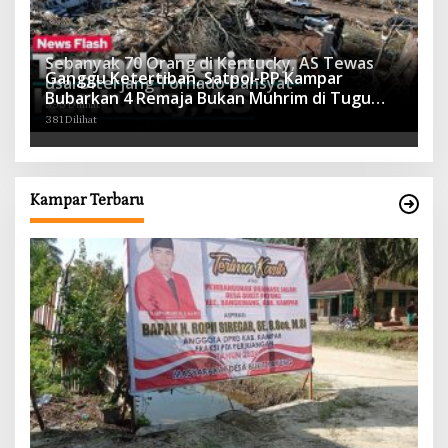
Sebanyak 70 Orang di Kentucky, AS Tewas
Ganggu Ketertiban, Satpol-PP Kampar
usai Diterjang Tornado Dahsyat
Bubarkan 4 Remaja Bukan Muhrim di Tugu
395 Dilihat
Batu Hitam dan Tigo Tungku Sajoangan
381 Dilihat
Kampar Terbaru