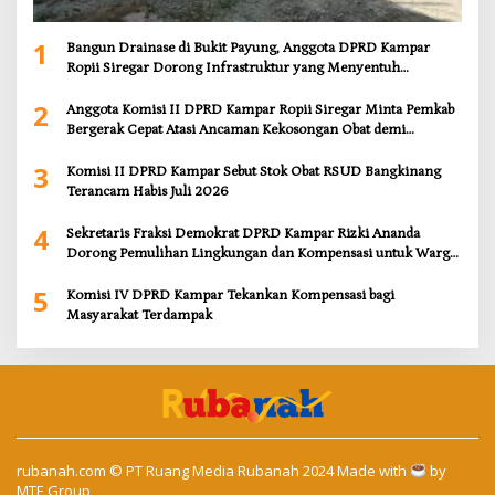
1
Bangun Drainase di Bukit Payung, Anggota DPRD Kampar
Ropii Siregar Dorong Infrastruktur yang Menyentuh
Kebutuhan Dasar
2
Anggota Komisi II DPRD Kampar Ropii Siregar Minta Pemkab
Bergerak Cepat Atasi Ancaman Kekosongan Obat demi
Wujudkan Kampar Dihati
3
Komisi II DPRD Kampar Sebut Stok Obat RSUD Bangkinang
Terancam Habis Juli 2026
4
Sekretaris Fraksi Demokrat DPRD Kampar Rizki Ananda
Dorong Pemulihan Lingkungan dan Kompensasi untuk Warga
Sungai Tapung
5
Komisi IV DPRD Kampar Tekankan Kompensasi bagi
Masyarakat Terdampak
rubanah.com
© PT Ruang Media Rubanah 2024 Made with
by
MTE Group