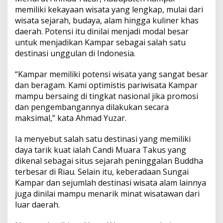
a
memiliki kekayaan wisata yang lengkap, mulai dari
m
wisata sejarah, budaya, alam hingga kuliner khas
p
daerah. Potensi itu dinilai menjadi modal besar
u
B
untuk menjadikan Kampar sebagai salah satu
e
destinasi unggulan di Indonesia.
r
s
“Kampar memiliki potensi wisata yang sangat besar
a
dan beragam. Kami optimistis pariwisata Kampar
i
n
mampu bersaing di tingkat nasional jika promosi
g
dan pengembangannya dilakukan secara
d
maksimal,” kata Ahmad Yuzar.
i
T
Ia menyebut salah satu destinasi yang memiliki
i
n
daya tarik kuat ialah Candi Muara Takus yang
g
dikenal sebagai situs sejarah peninggalan Buddha
k
terbesar di Riau. Selain itu, keberadaan Sungai
a
Kampar dan sejumlah destinasi wisata alam lainnya
t
juga dinilai mampu menarik minat wisatawan dari
N
a
luar daerah.
s
i