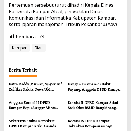
Pertemuan tersebut turut dihadiri Kepala Dinas
Pariwisata Kampar Afdal, perwakilan Dinas
Komunikasi dan Informatika Kabupaten Kampar,
serta jajaran manajemen Tribun Pekanbaru.(Adv)
Pembaca :
78
Kampar
Riau
Berita Terkait
Putra Deddy Mizwar, Mayor Inf
Bangun Drainase di Bukit
Zulfikar Rakita Dewa Ukir
Payung, Anggota DPRD Kampar
Prestasi di CGSC Amerika
Ropii Siregar Dorong
Serikat
Infrastruktur yang Menyentuh
Anggota Komisi II DPRD
Komisi II DPRD Kampar Sebut
Kebutuhan Dasar
Kampar Ropii Siregar Minta
Stok Obat RSUD Bangkinang
Pemkab Bergerak Cepat Atasi
Terancam Habis Juli 2026
Ancaman Kekosongan Obat
Sekretaris Fraksi Demokrat
Komisi IV DPRD Kampar
demi Wujudkan Kampar Dihati
DPRD Kampar Rizki Ananda
Tekankan Kompensasi bagi