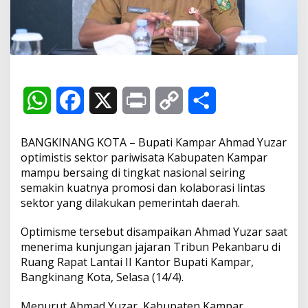
t
i
m
i
s
t
i
s
W
F
X
P
C
S
P
a
h
a
r
o
h
r
BANGKINANG KOTA – Bupati Kampar Ahmad Yuzar
i
a
c
i
p
a
w
optimistis sektor pariwisata Kabupaten Kampar
i
mampu bersaing di tingkat nasional seiring
s
t
e
n
y
r
semakin kuatnya promosi dan kolaborasi lintas
a
sektor yang dilakukan pemerintah daerah.
t
s
b
t
L
e
a
K
Optimisme tersebut disampaikan Ahmad Yuzar saat
A
o
i
a
menerima kunjungan jajaran Tribun Pekanbaru di
m
Ruang Rapat Lantai II Kantor Bupati Kampar,
p
o
n
p
Bangkinang Kota, Selasa (14/4).
a
r
p
k
k
M
Menurut Ahmad Yuzar, Kabupaten Kampar