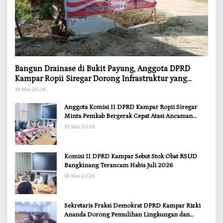
Bangun Drainase di Bukit Payung, Anggota DPRD
Kampar Ropii Siregar Dorong Infrastruktur yang
Menyentuh Kebutuhan Dasar
19 Mei 2026
Anggota Komisi II DPRD Kampar Ropii Siregar
Minta Pemkab Bergerak Cepat Atasi Ancaman
Kekosongan Obat demi Wujudkan Kampar Dihati
19 Mei 2026
Komisi II DPRD Kampar Sebut Stok Obat RSUD
Bangkinang Terancam Habis Juli 2026
18 Mei 2026
Sekretaris Fraksi Demokrat DPRD Kampar Rizki
Ananda Dorong Pemulihan Lingkungan dan