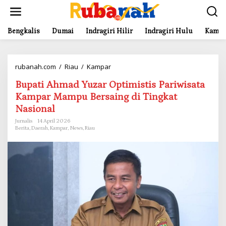
L
e
w
a
Bengkalis
Dumai
Indragiri Hilir
Indragiri Hulu
Kampa
t
i
k
rubanah.com
/
Riau
/
Kampar
B
e
u
k
Bupati Ahmad Yuzar Optimistis Pariwisata
p
o
a
n
Kampar Mampu Bersaing di Tingkat
t
t
Nasional
i
e
A
n
Jurnalis
14 April 2026
Berita
,
Daerah
,
Kampar
,
News
,
Riau
h
m
a
d
Y
u
z
a
r
O
p