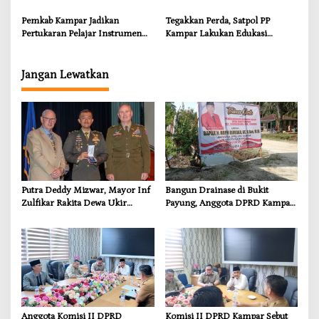
Dorong Pemulihan Lingkungan
Masyarakat Terdampak
dan Kompensasi untuk Warga
Pemkab Kampar Jadikan
Tegakkan Perda, Satpol PP
Sungai Tapung
Pertukaran Pelajar Instrumen
Kampar Lakukan Edukasi
Penguatan Karakter dan
Humanis kepada Pelanggar
Wawasan Global
Jangan Lewatkan
Putra Deddy Mizwar, Mayor Inf
Bangun Drainase di Bukit
Zulfikar Rakita Dewa Ukir
Payung, Anggota DPRD Kampar
Prestasi di CGSC Amerika
Ropii Siregar Dorong
Serikat
Infrastruktur yang Menyentuh
Kebutuhan Dasar
Anggota Komisi II DPRD
Komisi II DPRD Kampar Sebut