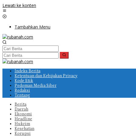
Lewati ke konten
Tambahkan Menu
Indeks Berita
Ketentuan dan Kebijakan Privacy
Kode Etik
Pedoman Media Siber
Redaksi
Tentang
Berita
Daerah
Ekonomi
Headline
Hukrim
Kesehatan
Korupsi