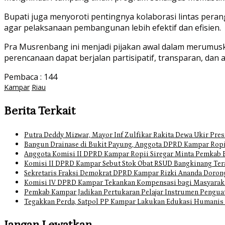
Bupati juga menyoroti pentingnya kolaborasi lintas per
agar pelaksanaan pembangunan lebih efektif dan efisien.
Pra Musrenbang ini menjadi pijakan awal dalam merumu
perencanaan dapat berjalan partisipatif, transparan, d
Pembaca :
144
Kampar
Riau
Berita Terkait
Putra Deddy Mizwar, Mayor Inf Zulfikar Rakita Dewa Ukir Pres
Bangun Drainase di Bukit Payung, Anggota DPRD Kampar Ropi
Anggota Komisi II DPRD Kampar Ropii Siregar Minta Pemkab 
Komisi II DPRD Kampar Sebut Stok Obat RSUD Bangkinang Ter
Sekretaris Fraksi Demokrat DPRD Kampar Rizki Ananda Doro
Komisi IV DPRD Kampar Tekankan Kompensasi bagi Masyarak
Pemkab Kampar Jadikan Pertukaran Pelajar Instrumen Pengua
Tegakkan Perda, Satpol PP Kampar Lakukan Edukasi Humanis
Jangan Lewatkan