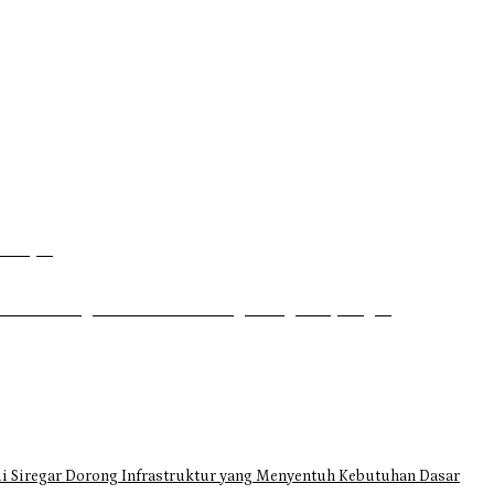
P
Dahsyat
uhrim di Tugu Batu Hitam dan Tigo Tungku Sajoangan
i Siregar Dorong Infrastruktur yang Menyentuh Kebutuhan Dasar