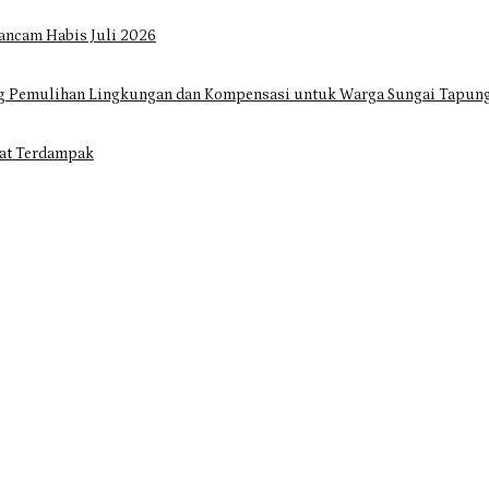
ancam Habis Juli 2026
ng Pemulihan Lingkungan dan Kompensasi untuk Warga Sungai Tapun
at Terdampak
gar Dorong Infrastruktur yang Menyentuh Kebutuhan Dasar
rak Cepat Atasi Ancaman Kekosongan Obat demi Wujudkan Kampar Dih
Habis Juli 2026
ulihan Lingkungan dan Kompensasi untuk Warga Sungai Tapung