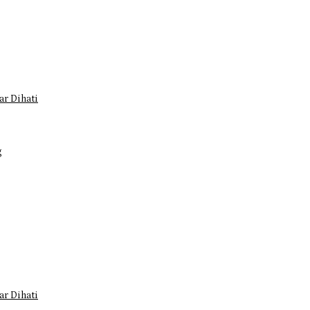
r Dihati
g
r Dihati