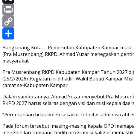
X
Print
Copy
Link
Share
Bangkinang Kota, – Pemerintah Kabupaten Kampar mula
(Pra Musrenbang) RKPD. Ahmad Yuzar menegaskan penting
masyarakat.
Pra Musrenbang RKPD Kabupaten Kampar Tahun 2027 dig
(25/2/2026). Kegiatan ini dihadiri Wakil Bupati Kampar Mi
camat se-Kabupaten Kampar.
Dalam sambutannya, Ahmad Yuzar menyebut Pra Musrenb
RKPD 2027 harus selaras dengan visi dan misi kepala daer
“Perencanaan tidak boleh sekadar rutinitas administratif.
Pada forum tersebut, masing-masing kepala OPD memapark
menghindari tumpang tindih program sekaligus memastika