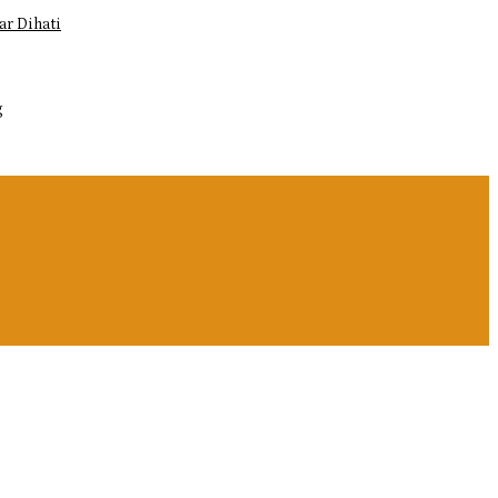
r Dihati
g