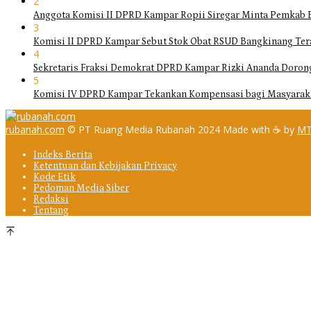
2
Anggota Komisi II DPRD Kampar Ropii Siregar Minta Pemkab 
3
Komisi II DPRD Kampar Sebut Stok Obat RSUD Bangkinang Ter
4
Sekretaris Fraksi Demokrat DPRD Kampar Rizki Ananda Doro
5
Komisi IV DPRD Kampar Tekankan Kompensasi bagi Masyarak
rubanah.com
© PT Ruang Media Rubanah 2024 Made with ☕ by
MT
Indeks Berita
Ketentuan dan Kebijakan Privacy
Kode Etik
Pedoman Media Siber
Redaksi
Tentang