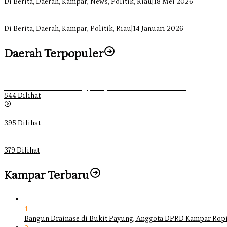
Di Berita, Daerah, Kampar, News, Politik, Riau
|
18 Mei 2026
Soal Insentif Dokter, DPRD Kampar Undang RSUD Bangkinang ke RD
Di Berita, Daerah, Kampar, Politik, Riau
|
14 Januari 2026
Daerah Terpopuler
Ketika Pemuda Lain Pergi, Panji Citra Memilih Bertahan
544 Dilihat
Sebanyak 70 Orang di Kentucky, AS Tewas usai Diterjang Tornado 
395 Dilihat
Ganggu Ketertiban, Satpol-PP Kampar Bubarkan 4 Remaja Bukan M
379 Dilihat
Kampar Terbaru
1
Bangun Drainase di Bukit Payung, Anggota DPRD Kampar Ropi