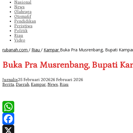
Nasional
News
Olahraga
Otomatif
Pendidikan
Peristiwa
Politik
Riau
Video
rubanah.com
/
Riau
/
Kampar
Buka Pra Musrenbang, Bupati Kampa
Buka Pra Musrenbang, Bupati Ka
Jurnalis
25 Februari 2026
26 Februari 2026
Berita
,
Daerah
,
Kampar
,
News
,
Riau
WhatsApp
Facebook