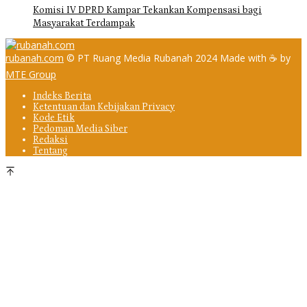
Komisi IV DPRD Kampar Tekankan Kompensasi bagi
Masyarakat Terdampak
rubanah.com
© PT Ruang Media Rubanah 2024 Made with ☕ by
MTE Group
Indeks Berita
Ketentuan dan Kebijakan Privacy
Kode Etik
Pedoman Media Siber
Redaksi
Tentang