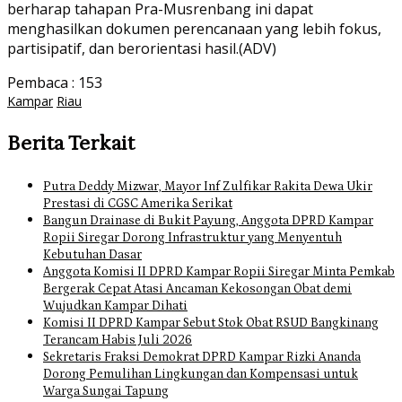
berharap tahapan Pra-Musrenbang ini dapat
menghasilkan dokumen perencanaan yang lebih fokus,
partisipatif, dan berorientasi hasil.(ADV)
Pembaca :
153
Kampar
Riau
Berita Terkait
Putra Deddy Mizwar, Mayor Inf Zulfikar Rakita Dewa Ukir
Prestasi di CGSC Amerika Serikat
Bangun Drainase di Bukit Payung, Anggota DPRD Kampar
Ropii Siregar Dorong Infrastruktur yang Menyentuh
Kebutuhan Dasar
Anggota Komisi II DPRD Kampar Ropii Siregar Minta Pemkab
Bergerak Cepat Atasi Ancaman Kekosongan Obat demi
Wujudkan Kampar Dihati
Komisi II DPRD Kampar Sebut Stok Obat RSUD Bangkinang
Terancam Habis Juli 2026
Sekretaris Fraksi Demokrat DPRD Kampar Rizki Ananda
Dorong Pemulihan Lingkungan dan Kompensasi untuk
Warga Sungai Tapung