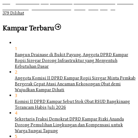
Ganggu Ketertiban, Satpol-PP Kampar Bubarkan 4 Remaja Bukan
Muhrim di Tugu Batu Hitam dan Tigo Tungku Sajoangan
379 Dilihat
Kampar Terbaru
1
Bangun Drainase di Bukit Payung, Anggota DPRD Kampar
Ropii Siregar Dorong Infrastruktur yang Menyentuh
Kebutuhan Dasar
2
Anggota Komisi II DPRD Kampar Ropii Siregar Minta Pemkab
Bergerak Cepat Atasi Ancaman Kekosongan Obat demi
Wujudkan Kampar Dihati
3
Komisi II DPRD Kampar Sebut Stok Obat RSUD Bangkinang
Terancam Habis Juli 2026
4
Sekretaris Fraksi Demokrat DPRD Kampar Rizki Ananda
Dorong Pemulihan Lingkungan dan Kompensasi untuk
Warga Sungai Tapung
5