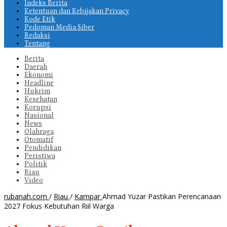
Indeks Berita
Ketentuan dan Kebijakan Privacy
Kode Etik
Pedoman Media Siber
Redaksi
Tentang
Berita
Daerah
Ekonomi
Headline
Hukrim
Kesehatan
Korupsi
Nasional
News
Olahraga
Otomatif
Pendidikan
Peristiwa
Politik
Riau
Video
rubanah.com
/
Riau
/
Kampar
Ahmad Yuzar Pastikan Perencanaan
2027 Fokus Kebutuhan Riil Warga