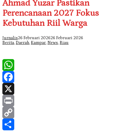
Ahmad Yuzar Pastikan
Perencanaan 2027 Fokus
Kebutuhan Riil Warga
Jurnalis
26 Februari 2026
26 Februari 2026
Berita
,
Daerah
,
Kampar
,
News
,
Riau
WhatsApp
Facebook
X
Print
Copy