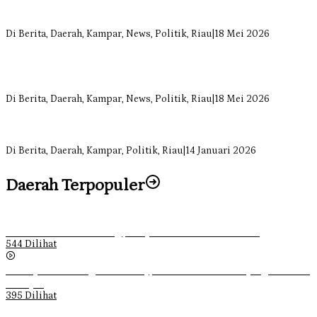
Komisi II DPRD Kampar Sebut Stok Obat RSUD Bangkinang
Terancam Habis Juli 2026
Di Berita, Daerah, Kampar, News, Politik, Riau
|
18 Mei 2026
Sekretaris Fraksi Demokrat DPRD Kampar Rizki Ananda Dorong
Pemulihan Lingkungan dan Kompensasi untuk Warga Sungai
Tapung
Di Berita, Daerah, Kampar, News, Politik, Riau
|
18 Mei 2026
Soal Insentif Dokter, DPRD Kampar Undang RSUD Bangkinang ke
RDP
Di Berita, Daerah, Kampar, Politik, Riau
|
14 Januari 2026
Daerah Terpopuler
Ketika Pemuda Lain Pergi, Panji Citra Memilih Bertahan
544 Dilihat
Sebanyak 70 Orang di Kentucky, AS Tewas usai Diterjang Tornado
Dahsyat
395 Dilihat