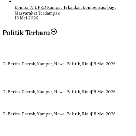
Komisi IV DPRD Kampar Tekankan Kompensasi bagi
Masyarakat Terdampak
18 Mei 2026
Politik Terbaru
Bangun Drainase di Bukit Payung, Anggota DPRD Kampar Ropii
Siregar Dorong Infrastruktur yang Menyentuh Kebutuhan Dasar
Di Berita, Daerah, Kampar, News, Politik, Riau
|
19 Mei 2026
Anggota Komisi II DPRD Kampar Ropii Siregar Minta Pemkab
Bergerak Cepat Atasi Ancaman Kekosongan Obat demi Wujudkan
Kampar Dihati
Di Berita, Daerah, Kampar, News, Politik, Riau
|
19 Mei 2026
Komisi II DPRD Kampar Sebut Stok Obat RSUD Bangkinang
Terancam Habis Juli 2026
Di Berita, Daerah, Kampar, News, Politik, Riau
|
18 Mei 2026
Sekretaris Fraksi Demokrat DPRD Kampar Rizki Ananda Dorong
Pemulihan Lingkungan dan Kompensasi untuk Warga Sungai