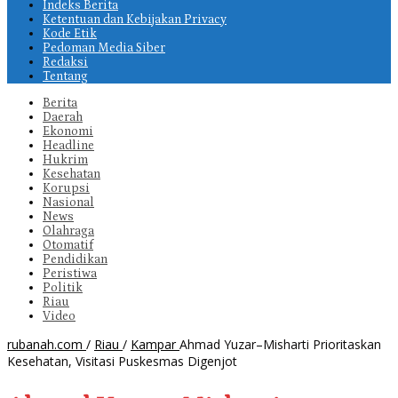
Indeks Berita
Ketentuan dan Kebijakan Privacy
Kode Etik
Pedoman Media Siber
Redaksi
Tentang
Berita
Daerah
Ekonomi
Headline
Hukrim
Kesehatan
Korupsi
Nasional
News
Olahraga
Otomatif
Pendidikan
Peristiwa
Politik
Riau
Video
rubanah.com
/
Riau
/
Kampar
Ahmad Yuzar–Misharti Prioritaskan
Kesehatan, Visitasi Puskesmas Digenjot