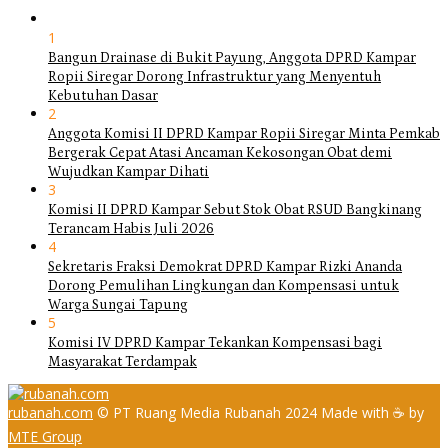
1
Bangun Drainase di Bukit Payung, Anggota DPRD Kampar
Ropii Siregar Dorong Infrastruktur yang Menyentuh
Kebutuhan Dasar
2
Anggota Komisi II DPRD Kampar Ropii Siregar Minta Pemkab
Bergerak Cepat Atasi Ancaman Kekosongan Obat demi
Wujudkan Kampar Dihati
3
Komisi II DPRD Kampar Sebut Stok Obat RSUD Bangkinang
Terancam Habis Juli 2026
4
Sekretaris Fraksi Demokrat DPRD Kampar Rizki Ananda
Dorong Pemulihan Lingkungan dan Kompensasi untuk
Warga Sungai Tapung
5
Komisi IV DPRD Kampar Tekankan Kompensasi bagi
Masyarakat Terdampak
rubanah.com
© PT Ruang Media Rubanah 2024 Made with ☕ by
MTE Group