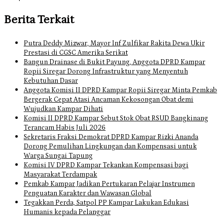
Berita Terkait
Putra Deddy Mizwar, Mayor Inf Zulfikar Rakita Dewa Ukir
Prestasi di CGSC Amerika Serikat
Bangun Drainase di Bukit Payung, Anggota DPRD Kampar
Ropii Siregar Dorong Infrastruktur yang Menyentuh
Kebutuhan Dasar
Anggota Komisi II DPRD Kampar Ropii Siregar Minta Pemkab
Bergerak Cepat Atasi Ancaman Kekosongan Obat demi
Wujudkan Kampar Dihati
Komisi II DPRD Kampar Sebut Stok Obat RSUD Bangkinang
Terancam Habis Juli 2026
Sekretaris Fraksi Demokrat DPRD Kampar Rizki Ananda
Dorong Pemulihan Lingkungan dan Kompensasi untuk
Warga Sungai Tapung
Komisi IV DPRD Kampar Tekankan Kompensasi bagi
Masyarakat Terdampak
Pemkab Kampar Jadikan Pertukaran Pelajar Instrumen
Penguatan Karakter dan Wawasan Global
Tegakkan Perda, Satpol PP Kampar Lakukan Edukasi
Humanis kepada Pelanggar