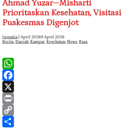
Ahmad Yuzar–Misharti
Prioritaskan Kesehatan, Visitasi
Puskesmas Digenjot
Jurnalis
2 April 2026
9 April 2026
Berita
,
Daerah
,
Kampar
,
Kesehatan
,
News
,
Riau
WhatsApp
Facebook
X
Print
Copy