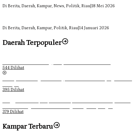
Tapung
Di Berita, Daerah, Kampar, News, Politik, Riau
|
18 Mei 2026
Soal Insentif Dokter, DPRD Kampar Undang RSUD Bangkinang ke
RDP
Di Berita, Daerah, Kampar, Politik, Riau
|
14 Januari 2026
Daerah Terpopuler
Ketika Pemuda Lain Pergi, Panji Citra Memilih Bertahan
544 Dilihat
Sebanyak 70 Orang di Kentucky, AS Tewas usai Diterjang Tornado
Dahsyat
395 Dilihat
Ganggu Ketertiban, Satpol-PP Kampar Bubarkan 4 Remaja Bukan
Muhrim di Tugu Batu Hitam dan Tigo Tungku Sajoangan
379 Dilihat
Kampar Terbaru