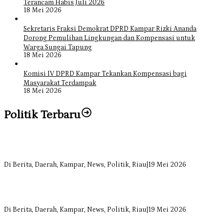
Terancam Habis Juli 2026
18 Mei 2026
Sekretaris Fraksi Demokrat DPRD Kampar Rizki Ananda
Dorong Pemulihan Lingkungan dan Kompensasi untuk
Warga Sungai Tapung
18 Mei 2026
Komisi IV DPRD Kampar Tekankan Kompensasi bagi
Masyarakat Terdampak
18 Mei 2026
Politik Terbaru
Bangun Drainase di Bukit Payung, Anggota DPRD Kampar Ropii
Siregar Dorong Infrastruktur yang Menyentuh Kebutuhan Dasar
Di Berita, Daerah, Kampar, News, Politik, Riau
|
19 Mei 2026
Anggota Komisi II DPRD Kampar Ropii Siregar Minta Pemkab
Bergerak Cepat Atasi Ancaman Kekosongan Obat demi Wujudkan
Kampar Dihati
Di Berita, Daerah, Kampar, News, Politik, Riau
|
19 Mei 2026