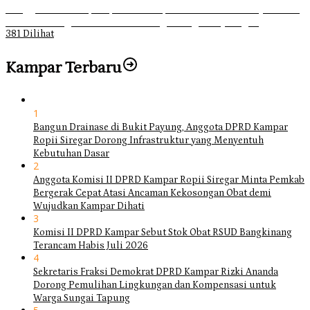
Ganggu Ketertiban, Satpol-PP Kampar Bubarkan 4 Remaja Bukan
Muhrim di Tugu Batu Hitam dan Tigo Tungku Sajoangan
381 Dilihat
Kampar Terbaru
1
Bangun Drainase di Bukit Payung, Anggota DPRD Kampar
Ropii Siregar Dorong Infrastruktur yang Menyentuh
Kebutuhan Dasar
2
Anggota Komisi II DPRD Kampar Ropii Siregar Minta Pemkab
Bergerak Cepat Atasi Ancaman Kekosongan Obat demi
Wujudkan Kampar Dihati
3
Komisi II DPRD Kampar Sebut Stok Obat RSUD Bangkinang
Terancam Habis Juli 2026
4
Sekretaris Fraksi Demokrat DPRD Kampar Rizki Ananda
Dorong Pemulihan Lingkungan dan Kompensasi untuk
Warga Sungai Tapung