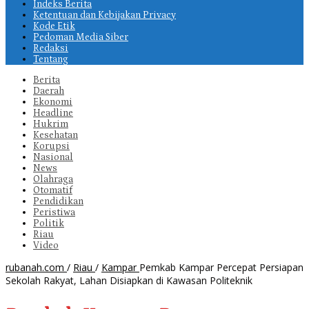
Indeks Berita
Ketentuan dan Kebijakan Privacy
Kode Etik
Pedoman Media Siber
Redaksi
Tentang
Berita
Daerah
Ekonomi
Headline
Hukrim
Kesehatan
Korupsi
Nasional
News
Olahraga
Otomatif
Pendidikan
Peristiwa
Politik
Riau
Video
rubanah.com
/
Riau
/
Kampar
Pemkab Kampar Percepat Persiapan
Sekolah Rakyat, Lahan Disiapkan di Kawasan Politeknik