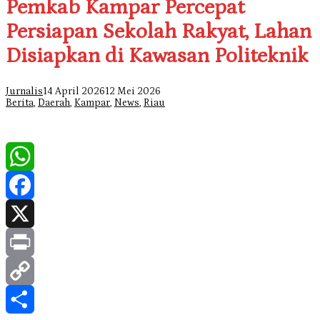
Pemkab Kampar Percepat
Persiapan Sekolah Rakyat, Lahan
Disiapkan di Kawasan Politeknik
Jurnalis
14 April 2026
12 Mei 2026
Berita
,
Daerah
,
Kampar
,
News
,
Riau
WhatsApp
Facebook
X
Print
Copy