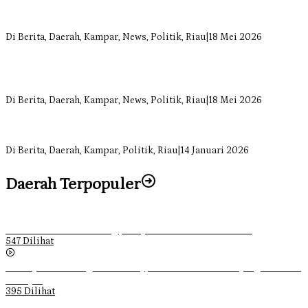
Komisi II DPRD Kampar Sebut Stok Obat RSUD Bangkinang
Terancam Habis Juli 2026
Di Berita, Daerah, Kampar, News, Politik, Riau
|
18 Mei 2026
Sekretaris Fraksi Demokrat DPRD Kampar Rizki Ananda Dorong
Pemulihan Lingkungan dan Kompensasi untuk Warga Sungai
Tapung
Di Berita, Daerah, Kampar, News, Politik, Riau
|
18 Mei 2026
Soal Insentif Dokter, DPRD Kampar Undang RSUD Bangkinang ke
RDP
Di Berita, Daerah, Kampar, Politik, Riau
|
14 Januari 2026
Daerah Terpopuler
Ketika Pemuda Lain Pergi, Panji Citra Memilih Bertahan
547 Dilihat
Sebanyak 70 Orang di Kentucky, AS Tewas usai Diterjang Tornado
Dahsyat
395 Dilihat