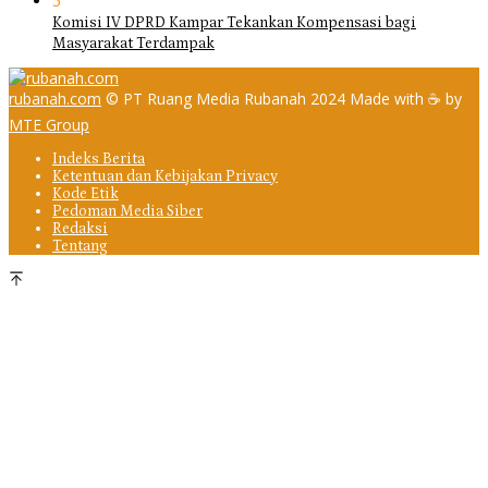
5
Komisi IV DPRD Kampar Tekankan Kompensasi bagi
Masyarakat Terdampak
rubanah.com
© PT Ruang Media Rubanah 2024 Made with ☕ by
MTE Group
Indeks Berita
Ketentuan dan Kebijakan Privacy
Kode Etik
Pedoman Media Siber
Redaksi
Tentang